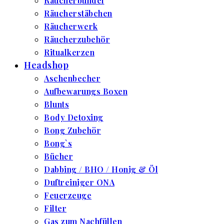
Räucherbündel
Räucherstäbchen
Räucherwerk
Räucherzubehör
Ritualkerzen
Headshop
Aschenbecher
Aufbewarungs Boxen
Blunts
Body Detoxing
Bong Zubehör
Bong`s
Bücher
Dabbing / BHO / Honig & Öl
Duftreiniger ONA
Feuerzeuge
Filter
Gas zum Nachfüllen