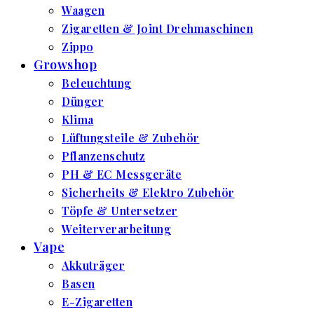
Waagen
Zigaretten & Joint Drehmaschinen
Zippo
Growshop
Beleuchtung
Dünger
Klima
Lüftungsteile & Zubehör
Pflanzenschutz
PH & EC Messgeräte
Sicherheits & Elektro Zubehör
Töpfe & Untersetzer
Weiterverarbeitung
Vape
Akkuträger
Basen
E-Zigaretten