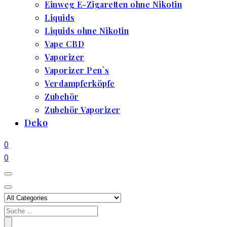
Einweg E-Zigaretten ohne Nikotin
Liquids
Liquids ohne Nikotin
Vape CBD
Vaporizer
Vaporizer Pen`s
Verdampferköpfe
Zubehör
Zubehör Vaporizer
Deko
0
0
Search
for: