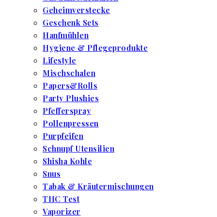
Geheimverstecke
Geschenk Sets
Hanfmühlen
Hygiene & Pflegeprodukte
Lifestyle
Mischschalen
Papers&Rolls
Party Plushies
Pfefferspray
Pollenpressen
Purpfeifen
Schnupf Utensilien
Shisha Kohle
Snus
Tabak & Kräutermischungen
THC Test
Vaporizer