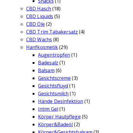
Snacks
(1)
CBD Hasch
(18)
CBD Liquids
(5)
CBD Öle
(2)
CBD Trim Tabakersatz
(4)
CBD Wachs
(8)
Hanfkosmetik
(29)
Augentropfen
(1)
Badesalz
(1)
Balsam
(6)
Gesichtscreme
(3)
Gesichtsfluyd
(1)
Gesichtsmilch
(1)
Hände Desinfektion
(1)
Intim Gel
(1)
Körper Hautpflege
(5)
Körper&Badeöl
(2)
Körper&Gesichtsbalsam
(3)