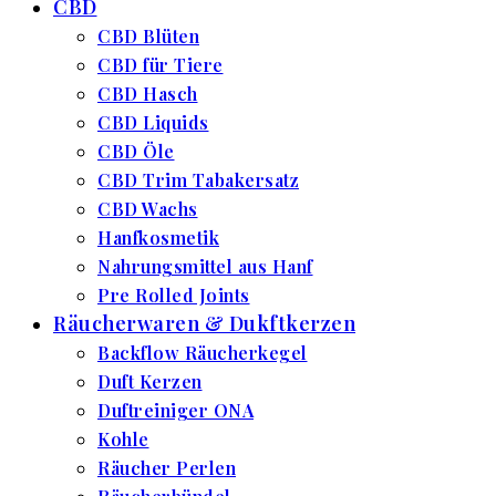
CBD
CBD Blüten
CBD für Tiere
CBD Hasch
CBD Liquids
CBD Öle
CBD Trim Tabakersatz
CBD Wachs
Hanfkosmetik
Nahrungsmittel aus Hanf
Pre Rolled Joints
Räucherwaren & Dukftkerzen
Backflow Räucherkegel
Duft Kerzen
Duftreiniger ONA
Kohle
Räucher Perlen