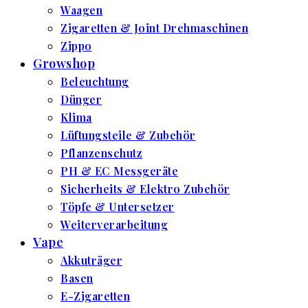
Waagen
Zigaretten & Joint Drehmaschinen
Zippo
Growshop
Beleuchtung
Dünger
Klima
Lüftungsteile & Zubehör
Pflanzenschutz
PH & EC Messgeräte
Sicherheits & Elektro Zubehör
Töpfe & Untersetzer
Weiterverarbeitung
Vape
Akkuträger
Basen
E-Zigaretten