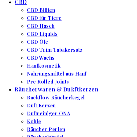
CBD
CBD Blüten
CBD für Tiere
CBD Hasch
CBD Liquids
CBD Öle
CBD Trim Tabakersatz
CBD Wachs
Hanfkosmetik
Nahrungsmittel aus Hanf
Pre Rolled Joints
Räucherwaren & Dukftkerzen
Backflow Räucherkegel
Duft Kerzen
Duftreiniger ONA
Kohle
Räucher Perlen