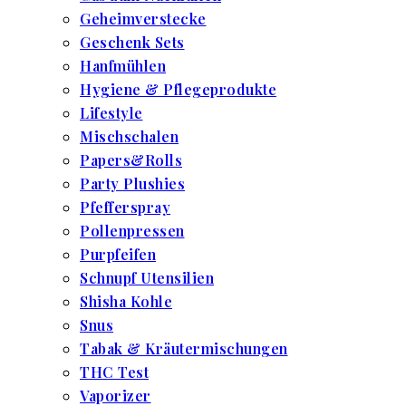
Geheimverstecke
Geschenk Sets
Hanfmühlen
Hygiene & Pflegeprodukte
Lifestyle
Mischschalen
Papers&Rolls
Party Plushies
Pfefferspray
Pollenpressen
Purpfeifen
Schnupf Utensilien
Shisha Kohle
Snus
Tabak & Kräutermischungen
THC Test
Vaporizer