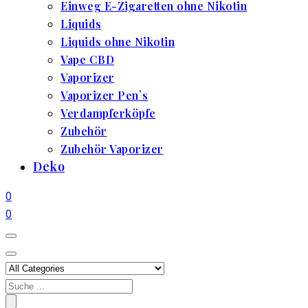
Einweg E-Zigaretten ohne Nikotin
Liquids
Liquids ohne Nikotin
Vape CBD
Vaporizer
Vaporizer Pen`s
Verdampferköpfe
Zubehör
Zubehör Vaporizer
Deko
0
0
Search
for: