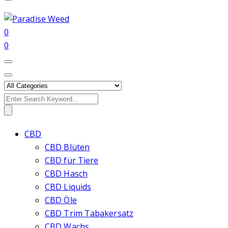
0
0
Search
for:
CBD
CBD Blüten
CBD für Tiere
CBD Hasch
CBD Liquids
CBD Öle
CBD Trim Tabakersatz
CBD Wachs