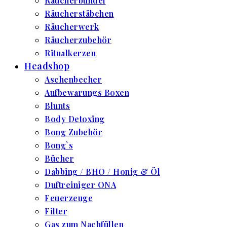
Räucherbündel
Räucherstäbchen
Räucherwerk
Räucherzubehör
Ritualkerzen
Headshop
Aschenbecher
Aufbewarungs Boxen
Blunts
Body Detoxing
Bong Zubehör
Bong`s
Bücher
Dabbing / BHO / Honig & Öl
Duftreiniger ONA
Feuerzeuge
Filter
Gas zum Nachfüllen