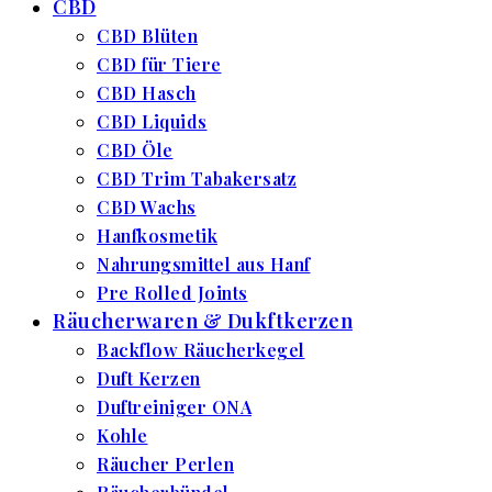
CBD
CBD Blüten
CBD für Tiere
CBD Hasch
CBD Liquids
CBD Öle
CBD Trim Tabakersatz
CBD Wachs
Hanfkosmetik
Nahrungsmittel aus Hanf
Pre Rolled Joints
Räucherwaren & Dukftkerzen
Backflow Räucherkegel
Duft Kerzen
Duftreiniger ONA
Kohle
Räucher Perlen