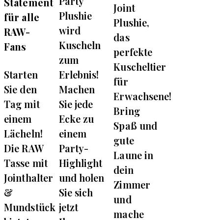
Party
Statement
Joint
Plushie
für alle
Plushie,
wird
RAW-
das
Kuscheln
Fans
perfekte
zum
Kuscheltier
Starten
Erlebnis!
für
Sie den
Machen
Erwachsene!
Tag mit
Sie jede
Bring
einem
Ecke zu
Spaß und
Lächeln!
einem
gute
Die RAW
Party-
Laune in
Tasse mit
Highlight
dein
Jointhalter
und holen
Zimmer
&
Sie sich
und
Mundstück
jetzt
mache