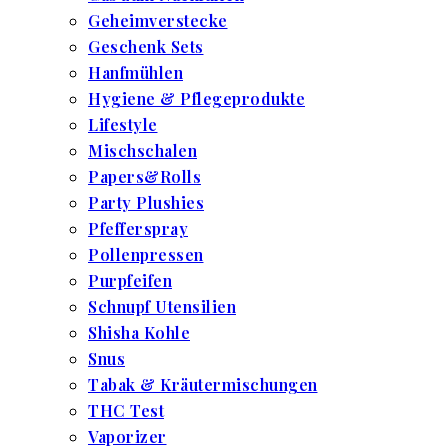
Geheimverstecke
Geschenk Sets
Hanfmühlen
Hygiene & Pflegeprodukte
Lifestyle
Mischschalen
Papers&Rolls
Party Plushies
Pfefferspray
Pollenpressen
Purpfeifen
Schnupf Utensilien
Shisha Kohle
Snus
Tabak & Kräutermischungen
THC Test
Vaporizer