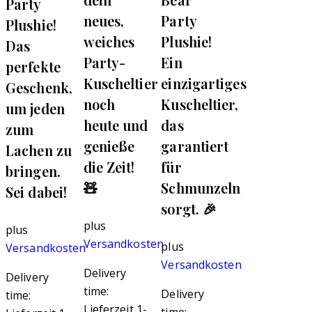
Party
neues,
Party
Plushie!
weiches
Plushie!
Das
Party-
Ein
perfekte
Kuscheltier
einzigartiges
Geschenk,
noch
Kuscheltier,
um jeden
heute und
das
zum
genieße
garantiert
Lachen zu
die Zeit!
für
bringen.
🧸
Schmunzeln
Sei dabei!
sorgt. 🎉
plus
plus
Versandkosten
plus
Versandkosten
Versandkosten
Delivery
Delivery
time:
Delivery
time:
Lieferzeit 1-