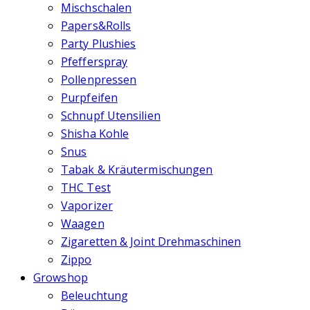
Mischschalen
Papers&Rolls
Party Plushies
Pfefferspray
Pollenpressen
Purpfeifen
Schnupf Utensilien
Shisha Kohle
Snus
Tabak & Kräutermischungen
THC Test
Vaporizer
Waagen
Zigaretten & Joint Drehmaschinen
Zippo
Growshop
Beleuchtung