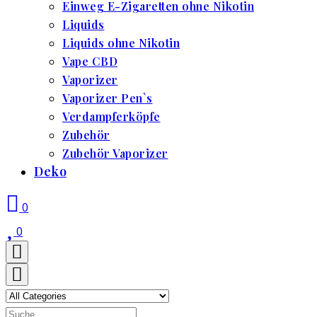
Einweg E-Zigaretten ohne Nikotin
Liquids
Liquids ohne Nikotin
Vape CBD
Vaporizer
Vaporizer Pen`s
Verdampferköpfe
Zubehör
Zubehör Vaporizer
Deko
0
0
Search