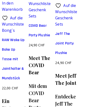
In den
Wunschliste
Auf die
Warenkorb
Geschenk
Wunschliste
Sets
Auf die
Geschenk
Wunschliste
Sets
COVID Bear
Bong`s
Jeff The
Party Plushie
RAW Wake Up
Joint Party
24,90
CHF
Bake Up
Plushie
Meet The
Tasse mit
24,90
CHF
COVID
Jointhalter &
Bear
Meet Jeff
Mundstück
The Joint
Mit dem
22,00
CHF
COVID
Entdecke
Bear
Ein
Jeff The