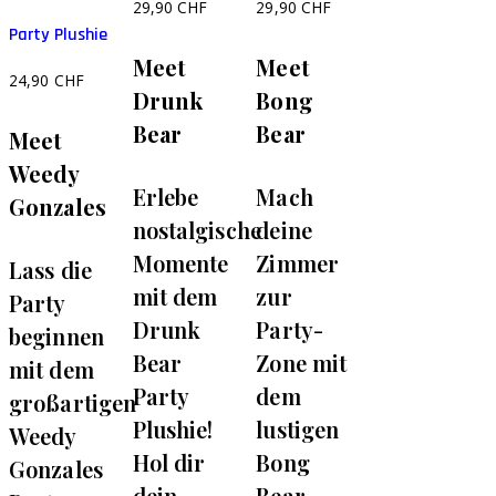
29,90
CHF
29,90
CHF
Party Plushie
Meet
Meet
24,90
CHF
Drunk
Bong
Bear
Bear
Meet
Weedy
Erlebe
Mach
Gonzales
nostalgische
deine
Momente
Zimmer
Lass die
mit dem
zur
Party
Drunk
Party-
beginnen
Bear
Zone mit
mit dem
Party
dem
großartigen
Plushie!
lustigen
Weedy
Hol dir
Bong
Gonzales
dein
Bear