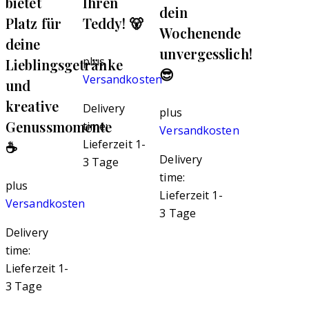
bietet
Ihren
dein
Platz für
Teddy! 🐻
Wochenende
deine
unvergesslich!
plus
Lieblingsgetränke
😎
Versandkosten
und
kreative
Delivery
plus
Genussmomente
time:
Versandkosten
Lieferzeit 1-
☕
Delivery
3 Tage
time:
plus
Lieferzeit 1-
Versandkosten
3 Tage
Delivery
time:
Lieferzeit 1-
3 Tage