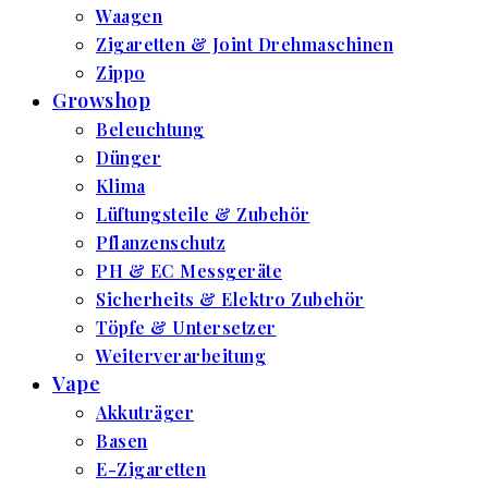
Waagen
Zigaretten & Joint Drehmaschinen
Zippo
Growshop
Beleuchtung
Dünger
Klima
Lüftungsteile & Zubehör
Pflanzenschutz
PH & EC Messgeräte
Sicherheits & Elektro Zubehör
Töpfe & Untersetzer
Weiterverarbeitung
Vape
Akkuträger
Basen
E-Zigaretten