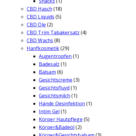
Snacks
(1)
CBD Hasch
(18)
CBD Liquids
(5)
CBD Öle
(2)
CBD Trim Tabakersatz
(4)
CBD Wachs
(8)
Hanfkosmetik
(29)
Augentropfen
(1)
Badesalz
(1)
Balsam
(6)
Gesichtscreme
(3)
Gesichtsfluyd
(1)
Gesichtsmilch
(1)
Hände Desinfektion
(1)
Intim Gel
(1)
Körper Hautpflege
(5)
Körper&Badeöl
(2)
Körper&Gesichtsbalsam
(3)