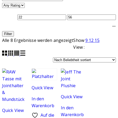
—
Filter
Nach
Alle 8 Ergebnisse werden angezeigt
Show
9
12
15
Beliebtheit
View :
sortiert
Quick View
Quick View
In den
Warenkorb
In den
Quick View
Warenkorb
Auf die