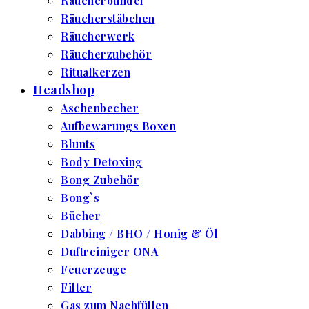
Räucherbündel
Räucherstäbchen
Räucherwerk
Räucherzubehör
Ritualkerzen
Headshop
Aschenbecher
Aufbewarungs Boxen
Blunts
Body Detoxing
Bong Zubehör
Bong`s
Bücher
Dabbing / BHO / Honig & Öl
Duftreiniger ONA
Feuerzeuge
Filter
Gas zum Nachfüllen