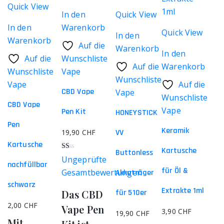
Quick View
In den
Quick View
In den
Warenkorb
Quick View
In den
Warenkorb
Auf die
Warenkorb
In den
Auf die
Wunschliste
Auf die
Warenkorb
Wunschliste
Vape
Wunschliste
Vape
Auf die
CBD Vape
Vape
Wunschliste
CBD Vape
Vape
Pen Kit
HONEYSTICK
Pen
Keramik
19,90
CHF
VV
Kartusche
Kartusche
Buttonless
Bewertet
Ungeprüfte
mit
nachfüllbar
1.00
für Öl &
Gesamtbewertungen
Akkuträger
von
5
schwarz
Extrakte 1ml
Das CBD
für 510er
2,00
CHF
Vape Pen
3,90
CHF
19,90
CHF
Mit