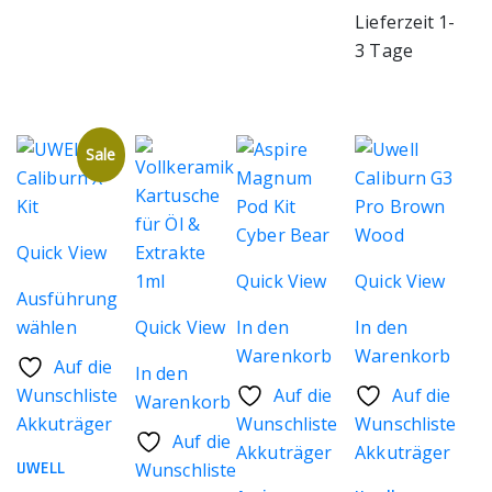
Lieferzeit 1-
3 Tage
Sale
Quick View
Quick View
Quick View
Ausführung
wählen
Quick View
In den
In den
Dieses
Warenkorb
Warenkorb
Auf die
In den
Produkt
Wunschliste
Auf die
Auf die
Warenkorb
weist
Akkuträger
Wunschliste
Wunschliste
mehrere
Auf die
Akkuträger
Akkuträger
Varianten
UWELL
Wunschliste