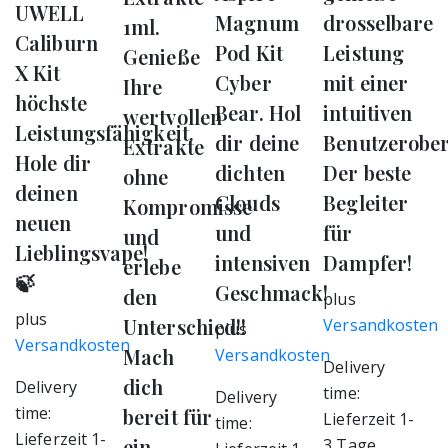
UWELL
Magnum
drosselbare
1ml.
Caliburn
Pod Kit
Leistung
Genieße
X Kit
Cyber
mit einer
Ihre
höchste
Bear. Hol
intuitiven
wertvollen
Leistungsfähigkeit.
dir deine
Benutzerober
Extrakte
Hole dir
dichten
Der beste
ohne
deinen
Clouds
Begleiter
Kompromisse
neuen
und
für
und
Lieblingsvape!
intensiven
Dampfer!
erlebe
🍃
Geschmack!
den
plus
plus
Unterschied!!
Versandkosten
plus
Versandkosten
Mach
Versandkosten
Delivery
dich
Delivery
time:
Delivery
time:
bereit für
Lieferzeit 1-
time:
Lieferzeit 1-
ein
3 Tage