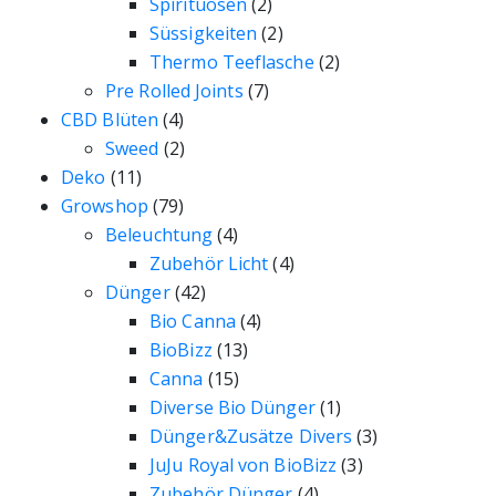
Spirituosen
(2)
Süssigkeiten
(2)
Thermo Teeflasche
(2)
Pre Rolled Joints
(7)
CBD Blüten
(4)
Sweed
(2)
Deko
(11)
Growshop
(79)
Beleuchtung
(4)
Zubehör Licht
(4)
Dünger
(42)
Bio Canna
(4)
BioBizz
(13)
Canna
(15)
Diverse Bio Dünger
(1)
Dünger&Zusätze Divers
(3)
JuJu Royal von BioBizz
(3)
Zubehör Dünger
(4)