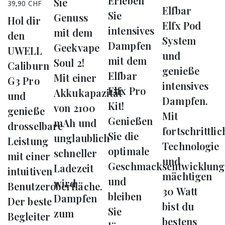
Erleben
Produktseite
der
Sie
39,90
CHF
Elfbar
gewählt
Produktseite
Sie
Genuss
Hol dir
Elfx Pod
werden
gewählt
intensives
mit dem
den
System
werden
Dampfen
Geekvape
UWELL
und
mit dem
Soul 2!
Caliburn
genieße
Elfbar
Mit einer
G3 Pro
intensives
Elfx Pro
Akkukapazität
und
Dampfen.
Kit!
von 2100
genieße
Mit
Genießen
mAh und
drosselbare
fortschrittlic
Sie die
unglaublich
Leistung
Technologie
optimale
schneller
mit einer
und
Geschmacksentwicklung
Ladezeit
intuitiven
mächtigen
und
wird
Benutzeroberfläche.
30 Watt
bleiben
Dampfen
Der beste
bist du
Sie
zum
Begleiter
bestens