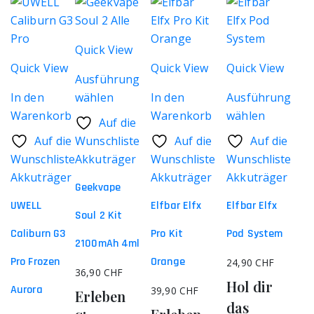
Quick View
Quick View
Quick View
Quick View
Ausführung
In den
wählen
In den
Ausführung
Dieses
Warenkorb
Warenkorb
wählen
Auf die
Produkt
Dieses
Auf die
Wunschliste
Auf die
Auf die
weist
Produkt
Wunschliste
Akkuträger
Wunschliste
Wunschliste
mehrere
weist
Akkuträger
Akkuträger
Akkuträger
Varianten
Geekvape
mehrere
UWELL
auf.
Elfbar Elfx
Varianten
Elfbar Elfx
Soul 2 Kit
Die
auf.
Caliburn G3
Pro Kit
Pod System
Optionen
Die
2100mAh 4ml
können
Optionen
Pro Frozen
Orange
24,90
CHF
36,90
CHF
auf
können
Hol dir
Aurora
39,90
CHF
Erleben
der
auf
das