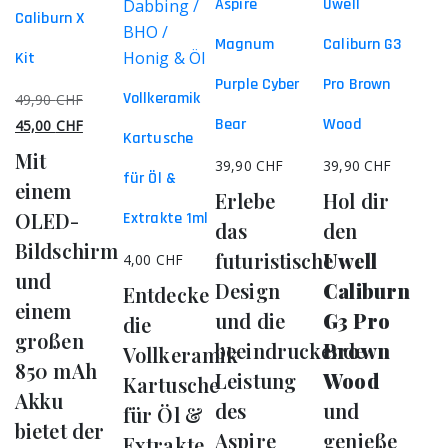
auf.
Aspire
Uwell
Dabbing /
Caliburn X
Die
BHO /
Magnum
Caliburn G3
Optionen
Honig & Öl
Kit
können
Purple Cyber
Pro Brown
Vollkeramik
Ursprünglicher
49,90
CHF
auf
Bear
Wood
Preis
Aktueller
45,00
CHF
der
Kartusche
war:
Preis
Mit
Produktseite
39,90
CHF
39,90
CHF
49,90 CHF
ist:
für Öl &
gewählt
einem
Erlebe
Hol dir
45,00 CHF.
werden
OLED-
Extrakte 1ml
das
den
Bildschirm
futuristische
Uwell
4,00
CHF
und
Design
Caliburn
Entdecke
einem
und die
G3 Pro
die
großen
beeindruckende
Brown
Vollkeramik
850 mAh
Leistung
Wood
Kartusche
Akku
des
und
für Öl &
bietet der
Aspire
genieße
Extrakte