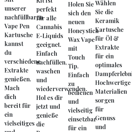
Kit ist
Wählen
Holen Sie
unserer
perfekt
Sie die
sich den
nachfüllbaren
für alle
Keramik
neuen
Vape Pen
Cannabis
Kartusche
Honeystick
Kartusche
E-Liquids
für Öl &
Wax Vape
kannst
geeignet.
Extrakte
mit
du
Einfach
für ein
Touch
verschiedene
nachfüllen,
optimales
Tip.
Extrakte
waschen
Dampferlebni
Einfach
genießen.
und
Hochwertige
zu
Mach
wiederverwenden.
Materialien
bedienen
dich
Hol es dir
sorgen
und
bereit für
jetzt und
für
vielseitig
ein
genieße
Genuss
einsetzbar
vielseitiges
die
und
für ein
und