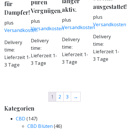
länger
puren
für
ausgestattet!
aktiv.
Vergnügen.
Dampfer!
plus
plus
plus
plus
Versandkosten
Versandkosten
Versandkosten
Versandkosten
Delivery
Delivery
Delivery
Delivery
time:
time:
time:
time:
Lieferzeit 1-
Lieferzeit 1-
Lieferzeit 1-
Lieferzeit 1-
3 Tage
3 Tage
3 Tage
3 Tage
1
2
3
→
Kategorien
CBD
(147)
CBD Blüten
(46)