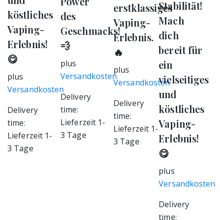
Power
Stabilität!
erstklassiges
köstliches
des
Mach
Vaping-
Vaping-
Geschmacks!
dich
Erlebnis.
Erlebnis!
💨
bereit für
🔥
😋
plus
ein
plus
Versandkosten
plus
vielseitiges
Versandkosten
Versandkosten
und
Delivery
Delivery
köstliches
time:
Delivery
time:
Lieferzeit 1-
Vaping-
time:
Lieferzeit 1-
3 Tage
Lieferzeit 1-
Erlebnis!
3 Tage
3 Tage
😋
plus
Versandkosten
Delivery
time: