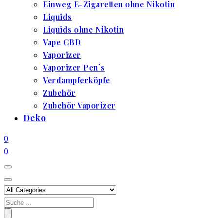
Einweg E-Zigaretten ohne Nikotin
Liquids
Liquids ohne Nikotin
Vape CBD
Vaporizer
Vaporizer Pen`s
Verdampferköpfe
Zubehör
Zubehör Vaporizer
Deko
0
0
Search
for: