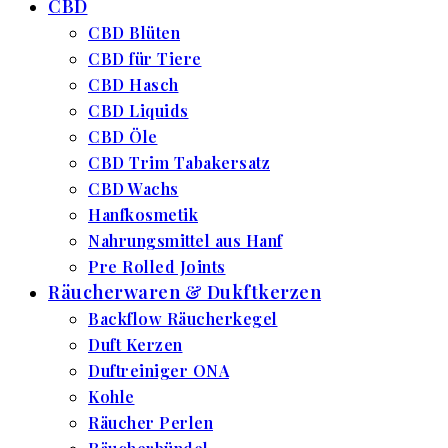
CBD
CBD Blüten
CBD für Tiere
CBD Hasch
CBD Liquids
CBD Öle
CBD Trim Tabakersatz
CBD Wachs
Hanfkosmetik
Nahrungsmittel aus Hanf
Pre Rolled Joints
Räucherwaren & Dukftkerzen
Backflow Räucherkegel
Duft Kerzen
Duftreiniger ONA
Kohle
Räucher Perlen