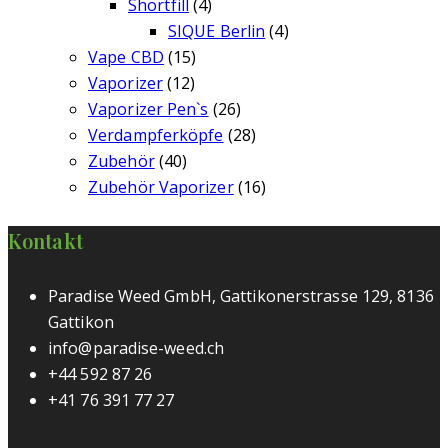
Shortfill
(4)
SIQUE Berlin
(4)
Vape CBD
(15)
Vaporizer
(12)
Vaporizer Pen`s
(26)
Verdampferköpfe
(28)
Zubehör
(40)
Zubehör Vaporizer
(16)
Kontakt
Paradise Weed GmbH, Gattikonerstrasse 129, 8136
Gattikon
info@paradise-weed.ch
+44 592 87 26
+41 76 391 77 27