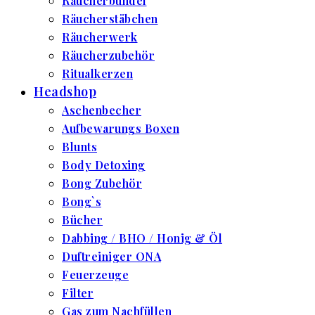
Räucherbündel
Räucherstäbchen
Räucherwerk
Räucherzubehör
Ritualkerzen
Headshop
Aschenbecher
Aufbewarungs Boxen
Blunts
Body Detoxing
Bong Zubehör
Bong`s
Bücher
Dabbing / BHO / Honig & Öl
Duftreiniger ONA
Feuerzeuge
Filter
Gas zum Nachfüllen