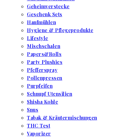
Geheimverstecke
Geschenk Sets
Hanfmühlen
Hygiene & Pflegeprodukte
Lifestyle
Mischschalen
Papers&Rolls
Party Plushies
Pfefferspray
Pollenpressen
Purpfeifen
Schnupf Utensilien
Shisha Kohle
Snus
Tabak & Kräutermischungen
THC Test
Vaporizer