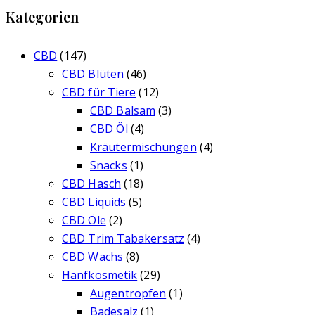
Kategorien
CBD
(147)
CBD Blüten
(46)
CBD für Tiere
(12)
CBD Balsam
(3)
CBD Öl
(4)
Kräutermischungen
(4)
Snacks
(1)
CBD Hasch
(18)
CBD Liquids
(5)
CBD Öle
(2)
CBD Trim Tabakersatz
(4)
CBD Wachs
(8)
Hanfkosmetik
(29)
Augentropfen
(1)
Badesalz
(1)