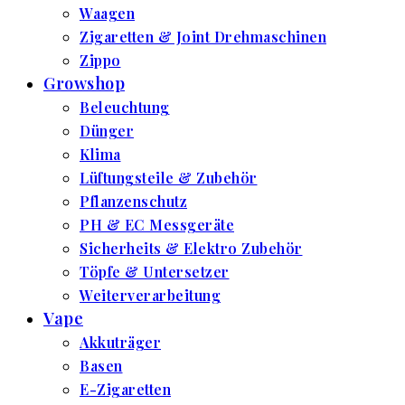
Waagen
Zigaretten & Joint Drehmaschinen
Zippo
Growshop
Beleuchtung
Dünger
Klima
Lüftungsteile & Zubehör
Pflanzenschutz
PH & EC Messgeräte
Sicherheits & Elektro Zubehör
Töpfe & Untersetzer
Weiterverarbeitung
Vape
Akkuträger
Basen
E-Zigaretten