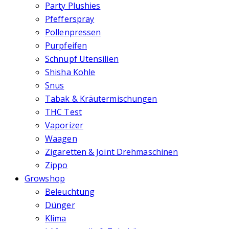
Party Plushies
Pfefferspray
Pollenpressen
Purpfeifen
Schnupf Utensilien
Shisha Kohle
Snus
Tabak & Kräutermischungen
THC Test
Vaporizer
Waagen
Zigaretten & Joint Drehmaschinen
Zippo
Growshop
Beleuchtung
Dünger
Klima