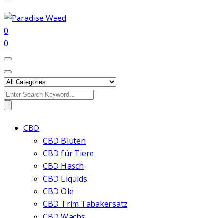
0
0
Search
for:
CBD
CBD Blüten
CBD für Tiere
CBD Hasch
CBD Liquids
CBD Öle
CBD Trim Tabakersatz
CBD Wachs