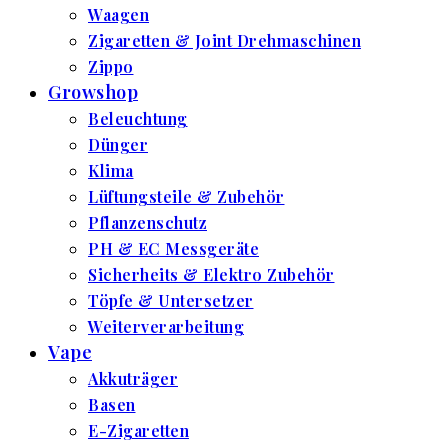
Waagen
Zigaretten & Joint Drehmaschinen
Zippo
Growshop
Beleuchtung
Dünger
Klima
Lüftungsteile & Zubehör
Pflanzenschutz
PH & EC Messgeräte
Sicherheits & Elektro Zubehör
Töpfe & Untersetzer
Weiterverarbeitung
Vape
Akkuträger
Basen
E-Zigaretten