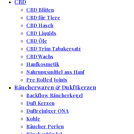
CBD
CBD Blüten
CBD für Tiere
CBD Hasch
CBD Liquids
CBD Öle
CBD Trim Tabakersatz
CBD Wachs
Hanfkosmetik
Nahrungsmittel aus Hanf
Pre Rolled Joints
Räucherwaren & Dukftkerzen
Backflow Räucherkegel
Duft Kerzen
Duftreiniger ONA
Kohle
Räucher Perlen