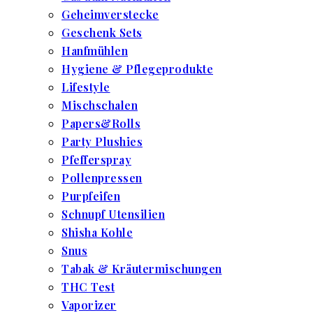
Geheimverstecke
Geschenk Sets
Hanfmühlen
Hygiene & Pflegeprodukte
Lifestyle
Mischschalen
Papers&Rolls
Party Plushies
Pfefferspray
Pollenpressen
Purpfeifen
Schnupf Utensilien
Shisha Kohle
Snus
Tabak & Kräutermischungen
THC Test
Vaporizer