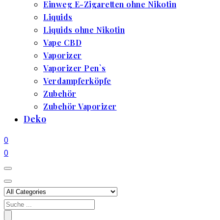
Einweg E-Zigaretten ohne Nikotin
Liquids
Liquids ohne Nikotin
Vape CBD
Vaporizer
Vaporizer Pen`s
Verdampferköpfe
Zubehör
Zubehör Vaporizer
Deko
0
0
Search
for: