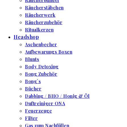
Räucherbündel
Räucherstäbchen
Räucherwerk
Räucherzubehör
Ritualkerzen
Headshop
Aschenbecher
Aufbewarungs Boxen
Blunts
Body Detoxing
Bong Zubehör
Bong`s
Bücher
Dabbing / BHO / Honig & Öl
Duftreiniger ONA
Feuerzeuge
Filter
Gas zum Nachfüllen