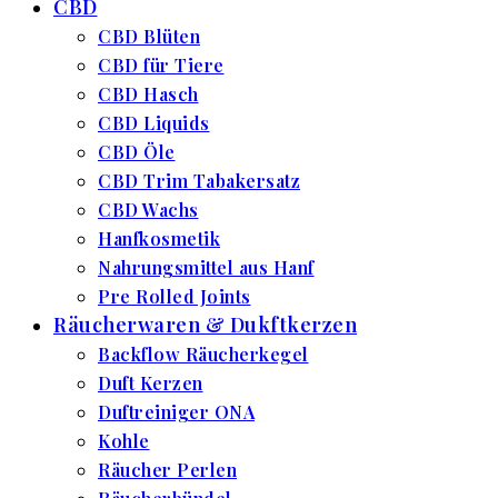
CBD
CBD Blüten
CBD für Tiere
CBD Hasch
CBD Liquids
CBD Öle
CBD Trim Tabakersatz
CBD Wachs
Hanfkosmetik
Nahrungsmittel aus Hanf
Pre Rolled Joints
Räucherwaren & Dukftkerzen
Backflow Räucherkegel
Duft Kerzen
Duftreiniger ONA
Kohle
Räucher Perlen