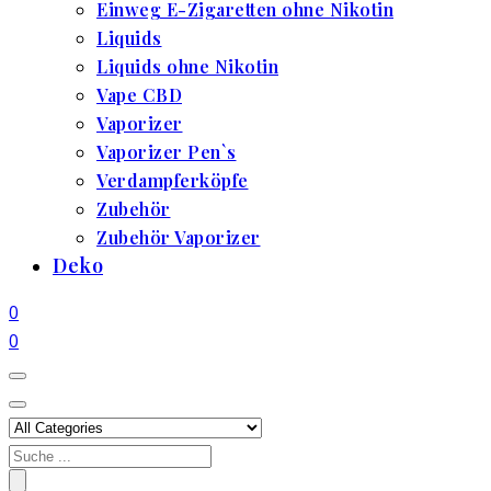
Einweg E-Zigaretten ohne Nikotin
Liquids
Liquids ohne Nikotin
Vape CBD
Vaporizer
Vaporizer Pen`s
Verdampferköpfe
Zubehör
Zubehör Vaporizer
Deko
0
0
Search
for: