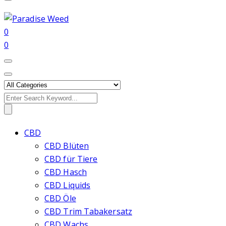
0
0
Search
for:
CBD
CBD Blüten
CBD für Tiere
CBD Hasch
CBD Liquids
CBD Öle
CBD Trim Tabakersatz
CBD Wachs