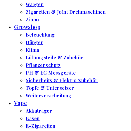
Waagen
Zigaretten & Joint Drehmaschinen
Zippo
Growshop
Beleuchtung
Dünger
Klima
Lüftungsteile & Zubehör
Pflanzenschutz
PH & EC Messgeräte
Sicherheits & Elektro Zubehör
Töpfe & Untersetzer
Weiterverarbeitung
Vape
Akkuträger
Basen
E-Zigaretten