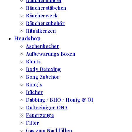
Räucherbündel
Räucherstäbchen
Räucherwerk
Räucherzubehör
Ritualkerzen
Headshop
Aschenbecher
Aufbewarungs Boxen
Blunts
Body Detoxing
Bong Zubehör
Bong`s
Bücher
Dabbing / BHO / Honig & Öl
Duftreiniger ONA
Feuerzeuge
Filter
Gas zum Nachfüllen