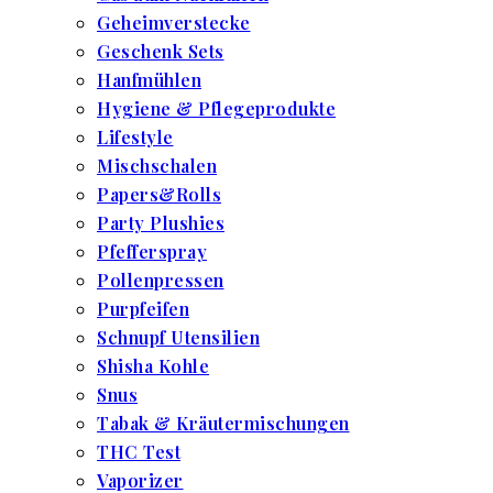
Geheimverstecke
Geschenk Sets
Hanfmühlen
Hygiene & Pflegeprodukte
Lifestyle
Mischschalen
Papers&Rolls
Party Plushies
Pfefferspray
Pollenpressen
Purpfeifen
Schnupf Utensilien
Shisha Kohle
Snus
Tabak & Kräutermischungen
THC Test
Vaporizer