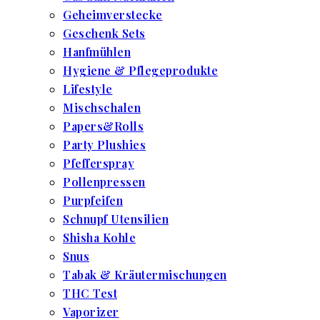
Geheimverstecke
Geschenk Sets
Hanfmühlen
Hygiene & Pflegeprodukte
Lifestyle
Mischschalen
Papers&Rolls
Party Plushies
Pfefferspray
Pollenpressen
Purpfeifen
Schnupf Utensilien
Shisha Kohle
Snus
Tabak & Kräutermischungen
THC Test
Vaporizer