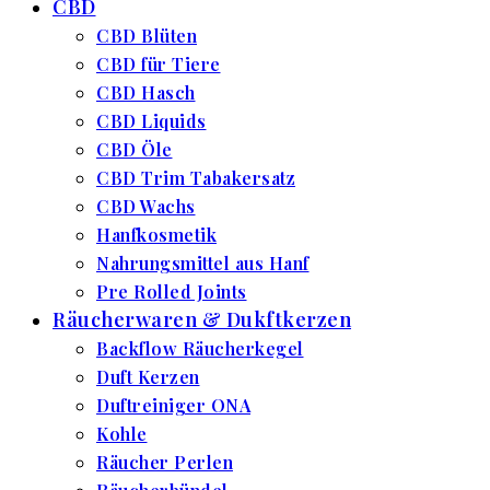
CBD
CBD Blüten
CBD für Tiere
CBD Hasch
CBD Liquids
CBD Öle
CBD Trim Tabakersatz
CBD Wachs
Hanfkosmetik
Nahrungsmittel aus Hanf
Pre Rolled Joints
Räucherwaren & Dukftkerzen
Backflow Räucherkegel
Duft Kerzen
Duftreiniger ONA
Kohle
Räucher Perlen