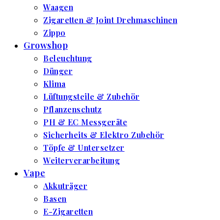
Waagen
Zigaretten & Joint Drehmaschinen
Zippo
Growshop
Beleuchtung
Dünger
Klima
Lüftungsteile & Zubehör
Pflanzenschutz
PH & EC Messgeräte
Sicherheits & Elektro Zubehör
Töpfe & Untersetzer
Weiterverarbeitung
Vape
Akkuträger
Basen
E-Zigaretten