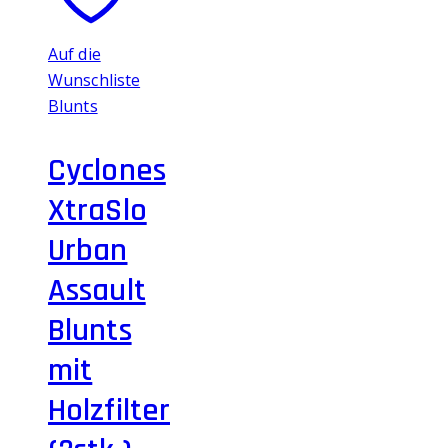
Auf die
Wunschliste
Blunts
Cyclones
XtraSlo
Urban
Assault
Blunts
mit
Holzfilter