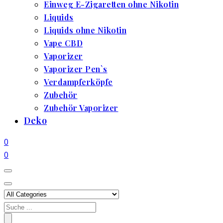
Einweg E-Zigaretten ohne Nikotin
Liquids
Liquids ohne Nikotin
Vape CBD
Vaporizer
Vaporizer Pen`s
Verdampferköpfe
Zubehör
Zubehör Vaporizer
Deko
0
0
Search
for: