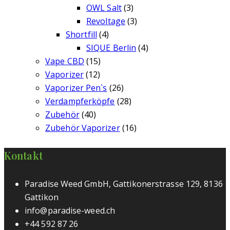
OWL Salt
(3)
Revoltage
(3)
Shortfill
(4)
SIQUE Berlin
(4)
Vape CBD
(15)
Vaporizer
(12)
Vaporizer Pen`s
(26)
Verdampferköpfe
(28)
Zubehör
(40)
Zubehör Vaporizer
(16)
Kontakt
Paradise Weed GmbH, Gattikonerstrasse 129, 8136
Gattikon
info@paradise-weed.ch
+44 592 87 26