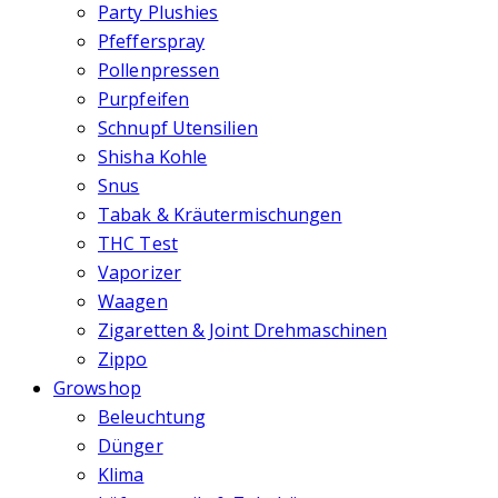
Party Plushies
Pfefferspray
Pollenpressen
Purpfeifen
Schnupf Utensilien
Shisha Kohle
Snus
Tabak & Kräutermischungen
THC Test
Vaporizer
Waagen
Zigaretten & Joint Drehmaschinen
Zippo
Growshop
Beleuchtung
Dünger
Klima