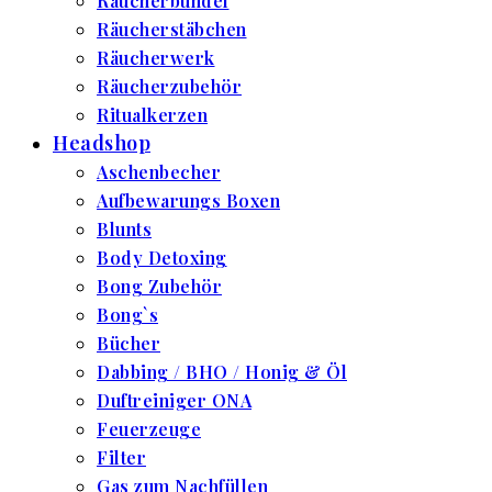
Räucherbündel
Räucherstäbchen
Räucherwerk
Räucherzubehör
Ritualkerzen
Headshop
Aschenbecher
Aufbewarungs Boxen
Blunts
Body Detoxing
Bong Zubehör
Bong`s
Bücher
Dabbing / BHO / Honig & Öl
Duftreiniger ONA
Feuerzeuge
Filter
Gas zum Nachfüllen