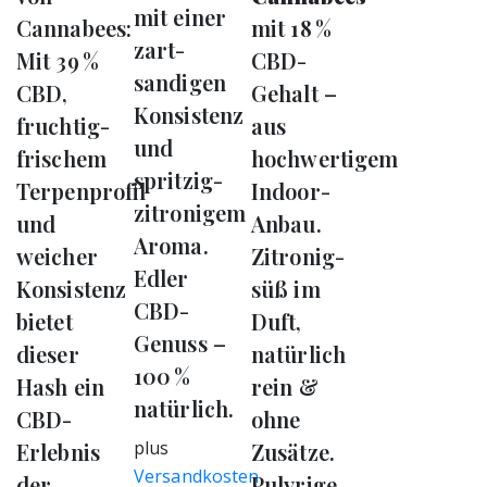
mit einer
Cannabees:
mit 18 %
zart-
Mit 39 %
CBD-
sandigen
CBD,
Gehalt –
Konsistenz
fruchtig-
aus
und
frischem
hochwertigem
spritzig-
Terpenprofil
Indoor-
zitronigem
und
Anbau.
Aroma.
weicher
Zitronig-
Edler
Konsistenz
süß im
CBD-
bietet
Duft,
Genuss –
dieser
natürlich
100 %
Hash ein
rein &
natürlich.
CBD-
ohne
plus
Erlebnis
Zusätze.
Versandkosten
der
Pulvrige