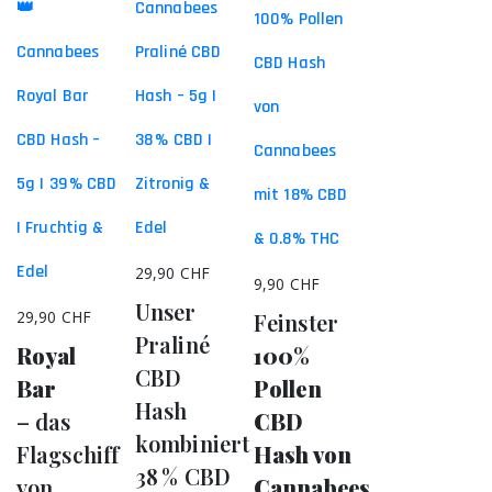
👑
Cannabees
100% Pollen
Cannabees
Praliné CBD
CBD Hash
Royal Bar
Hash – 5g |
von
CBD Hash –
38 % CBD |
Cannabees
5g | 39 % CBD
Zitronig &
mit 18% CBD
| Fruchtig &
Edel
& 0.8% THC
Edel
29,90
CHF
9,90
CHF
Unser
29,90
CHF
Feinster
Praliné
Royal
100%
CBD
Bar
Pollen
Hash
– das
CBD
kombiniert
Flagschiff
Hash von
38 % CBD
von
Cannabees