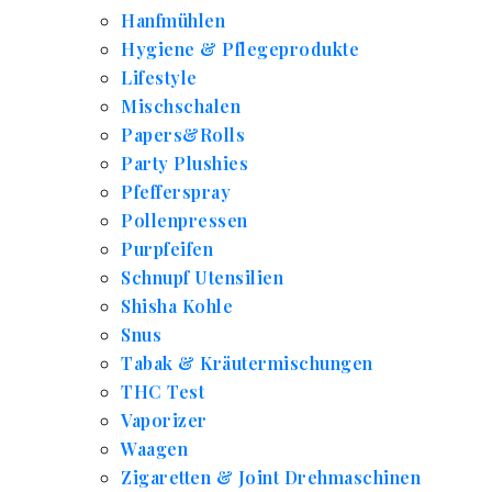
Hanfmühlen
Hygiene & Pflegeprodukte
Lifestyle
Mischschalen
Papers&Rolls
Party Plushies
Pfefferspray
Pollenpressen
Purpfeifen
Schnupf Utensilien
Shisha Kohle
Snus
Tabak & Kräutermischungen
THC Test
Vaporizer
Waagen
Zigaretten & Joint Drehmaschinen