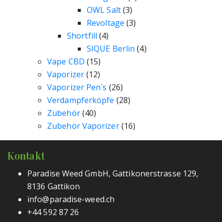
OWL Salt
(3)
Revoltage
(3)
Shortfill
(4)
SIQUE Berlin
(4)
Vape CBD
(15)
Vaporizer
(12)
Vaporizer Pen`s
(26)
Verdampferköpfe
(28)
Zubehör
(40)
Zubehör Vaporizer
(16)
Kontakt
Paradise Weed GmbH, Gattikonerstrasse 129,
8136 Gattikon
info@paradise-weed.ch
+44 592 87 26