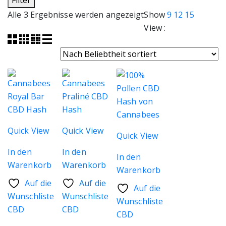
Filter
Nach
Alle 3 Ergebnisse werden angezeigt
Show
9
12
15
Beliebtheit
View :
sortiert
Quick View
Quick View
Quick View
In den
In den
In den
Warenkorb
Warenkorb
Warenkorb
Auf die
Auf die
Auf die
Wunschliste
Wunschliste
Wunschliste
CBD
CBD
CBD