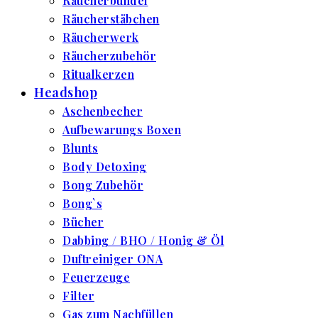
Räucherbündel
Räucherstäbchen
Räucherwerk
Räucherzubehör
Ritualkerzen
Headshop
Aschenbecher
Aufbewarungs Boxen
Blunts
Body Detoxing
Bong Zubehör
Bong`s
Bücher
Dabbing / BHO / Honig & Öl
Duftreiniger ONA
Feuerzeuge
Filter
Gas zum Nachfüllen