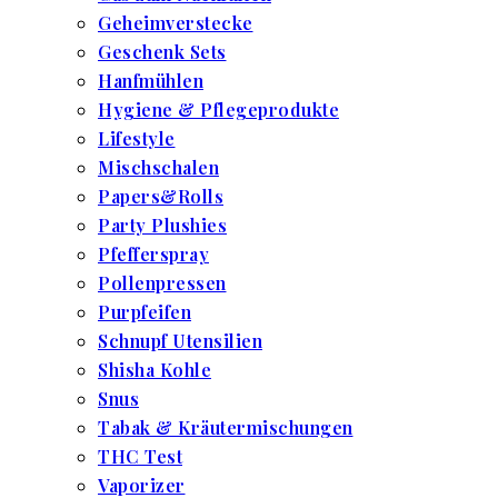
Geheimverstecke
Geschenk Sets
Hanfmühlen
Hygiene & Pflegeprodukte
Lifestyle
Mischschalen
Papers&Rolls
Party Plushies
Pfefferspray
Pollenpressen
Purpfeifen
Schnupf Utensilien
Shisha Kohle
Snus
Tabak & Kräutermischungen
THC Test
Vaporizer