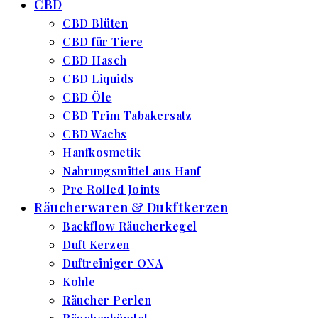
CBD
CBD Blüten
CBD für Tiere
CBD Hasch
CBD Liquids
CBD Öle
CBD Trim Tabakersatz
CBD Wachs
Hanfkosmetik
Nahrungsmittel aus Hanf
Pre Rolled Joints
Räucherwaren & Dukftkerzen
Backflow Räucherkegel
Duft Kerzen
Duftreiniger ONA
Kohle
Räucher Perlen