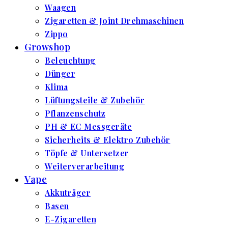
Waagen
Zigaretten & Joint Drehmaschinen
Zippo
Growshop
Beleuchtung
Dünger
Klima
Lüftungsteile & Zubehör
Pflanzenschutz
PH & EC Messgeräte
Sicherheits & Elektro Zubehör
Töpfe & Untersetzer
Weiterverarbeitung
Vape
Akkuträger
Basen
E-Zigaretten