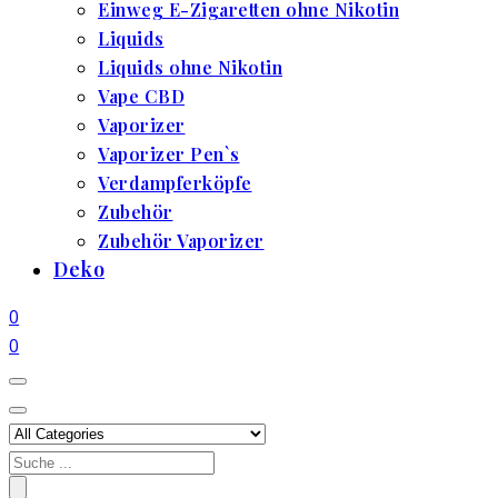
Einweg E-Zigaretten ohne Nikotin
Liquids
Liquids ohne Nikotin
Vape CBD
Vaporizer
Vaporizer Pen`s
Verdampferköpfe
Zubehör
Zubehör Vaporizer
Deko
0
0
Search
for: