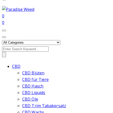
0
0
Search
for:
CBD
CBD Blüten
CBD für Tiere
CBD Hasch
CBD Liquids
CBD Öle
CBD Trim Tabakersatz
CBD Wachs