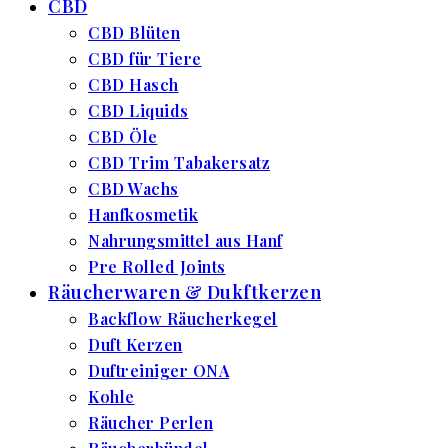
CBD
CBD Blüten
CBD für Tiere
CBD Hasch
CBD Liquids
CBD Öle
CBD Trim Tabakersatz
CBD Wachs
Hanfkosmetik
Nahrungsmittel aus Hanf
Pre Rolled Joints
Räucherwaren & Dukftkerzen
Backflow Räucherkegel
Duft Kerzen
Duftreiniger ONA
Kohle
Räucher Perlen