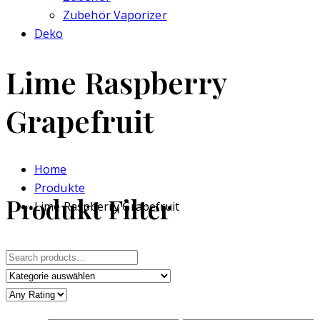
Zubehör Vaporizer
Deko
Lime Raspberry
Grapefruit
Home
Produkte
Produkt Filter
Lime Raspberry Grapefruit
Search
for: