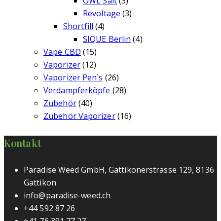
OWL Salt
(3)
Revoltage
(3)
Shortfill
(4)
SIQUE Berlin
(4)
Vape CBD
(15)
Vaporizer
(12)
Vaporizer Pen`s
(26)
Verdampferköpfe
(28)
Zubehör
(40)
Zubehör Vaporizer
(16)
Kontakt
Paradise Weed GmbH, Gattikonerstrasse 129, 8136
Gattikon
info@paradise-weed.ch
+44 592 87 26