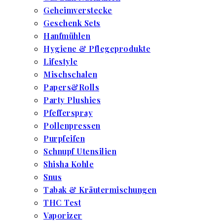
Geheimverstecke
Geschenk Sets
Hanfmühlen
Hygiene & Pflegeprodukte
Lifestyle
Mischschalen
Papers&Rolls
Party Plushies
Pfefferspray
Pollenpressen
Purpfeifen
Schnupf Utensilien
Shisha Kohle
Snus
Tabak & Kräutermischungen
THC Test
Vaporizer