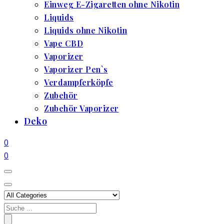
Einweg E-Zigaretten ohne Nikotin
Liquids
Liquids ohne Nikotin
Vape CBD
Vaporizer
Vaporizer Pen`s
Verdampferköpfe
Zubehör
Zubehör Vaporizer
Deko
0
0
Search
for: