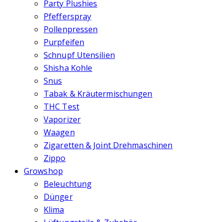
Party Plushies
Pfefferspray
Pollenpressen
Purpfeifen
Schnupf Utensilien
Shisha Kohle
Snus
Tabak & Kräutermischungen
THC Test
Vaporizer
Waagen
Zigaretten & Joint Drehmaschinen
Zippo
Growshop
Beleuchtung
Dünger
Klima