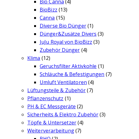
Bio Canna
(4)
BioBizz
(13)
Canna
(15)
Diverse Bio Dünger
(1)
Dünger&Zusätze Divers
(3)
JuJu Royal von BioBizz
(3)
Zubehör Dünger
(4)
Klima
(12)
Geruchsfilter Aktivkohle
(1)
Schläuche & Befestigungen
(7)
Umluft Ventilatoren
(4)
Lüftungsteile & Zubehör
(7)
Pflanzenschutz
(1)
PH & EC Messgeräte
(2)
Sicherheits & Elektro Zubehör
(3)
Töpfe & Untersetzer
(4)
Weiterverarbeitung
(7)
BHO
(2)