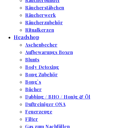
Räucherbündel
Räucherstäbchen
Räucherwerk
Räucherzubehör
Ritualkerzen
Headshop
Aschenbecher
Aufbewarungs Boxen
Blunts
Body Detoxing
Bong Zubehör
Bong`s
Bücher
Dabbing / BHO / Honig & Öl
Duftreiniger ONA
Feuerzeuge
Filter
Gas zum Nachfüllen