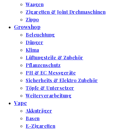
Waagen
Zigaretten & Joint Drehmaschinen
Zippo
Growshop
Beleuchtung
Dünger
Klima
Lüftungsteile & Zubehör
Pflanzenschutz
PH & EC Messgeräte
Sicherheits & Elektro Zubehör
Töpfe & Untersetzer
Weiterverarbeitung
Vape
Akkuträger
Basen
E-Zigaretten