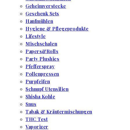
Geheimverstecke
Geschenk Sets
Hanfmühlen
Hygiene & Pflegeprodukte
Lifestyle
Mischschalen
Papers&Rolls
Party Plushies
Pfefferspray
Pollenpressen
Purpfeifen
Schnupf Utensilien
Shisha Kohle
Snus
Tabak & Kräutermischungen
THC Test
Vaporizer