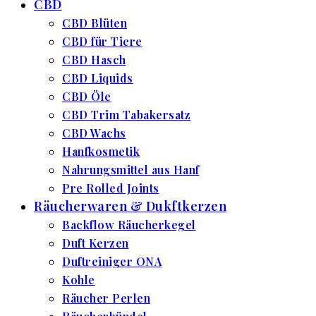
CBD
CBD Blüten
CBD für Tiere
CBD Hasch
CBD Liquids
CBD Öle
CBD Trim Tabakersatz
CBD Wachs
Hanfkosmetik
Nahrungsmittel aus Hanf
Pre Rolled Joints
Räucherwaren & Dukftkerzen
Backflow Räucherkegel
Duft Kerzen
Duftreiniger ONA
Kohle
Räucher Perlen