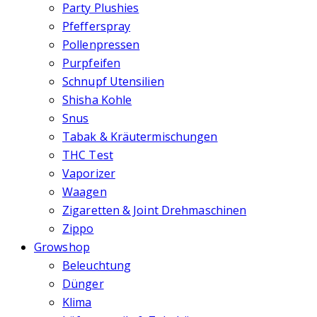
Party Plushies
Pfefferspray
Pollenpressen
Purpfeifen
Schnupf Utensilien
Shisha Kohle
Snus
Tabak & Kräutermischungen
THC Test
Vaporizer
Waagen
Zigaretten & Joint Drehmaschinen
Zippo
Growshop
Beleuchtung
Dünger
Klima