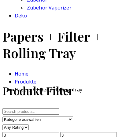
Zubehör Vaporizer
Deko
Papers + Filter +
Rolling Tray
Home
Produkte
Produkt Filter
Papers + Filter + Rolling Tray
Search
for: