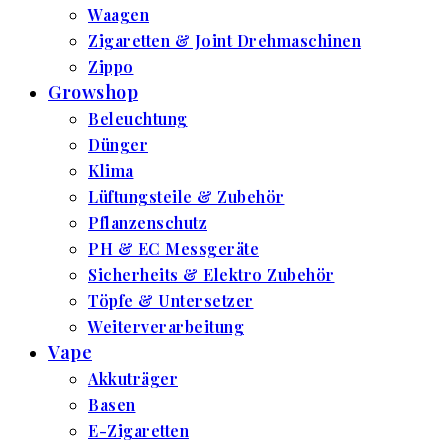
Waagen
Zigaretten & Joint Drehmaschinen
Zippo
Growshop
Beleuchtung
Dünger
Klima
Lüftungsteile & Zubehör
Pflanzenschutz
PH & EC Messgeräte
Sicherheits & Elektro Zubehör
Töpfe & Untersetzer
Weiterverarbeitung
Vape
Akkuträger
Basen
E-Zigaretten