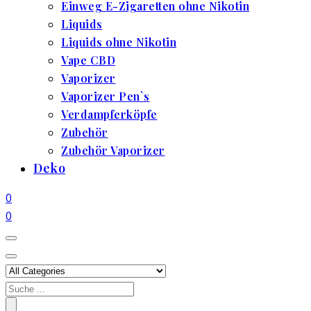
Einweg E-Zigaretten ohne Nikotin
Liquids
Liquids ohne Nikotin
Vape CBD
Vaporizer
Vaporizer Pen`s
Verdampferköpfe
Zubehör
Zubehör Vaporizer
Deko
0
0
Search
for: