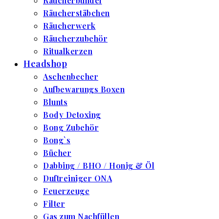
Räucherbündel
Räucherstäbchen
Räucherwerk
Räucherzubehör
Ritualkerzen
Headshop
Aschenbecher
Aufbewarungs Boxen
Blunts
Body Detoxing
Bong Zubehör
Bong`s
Bücher
Dabbing / BHO / Honig & Öl
Duftreiniger ONA
Feuerzeuge
Filter
Gas zum Nachfüllen