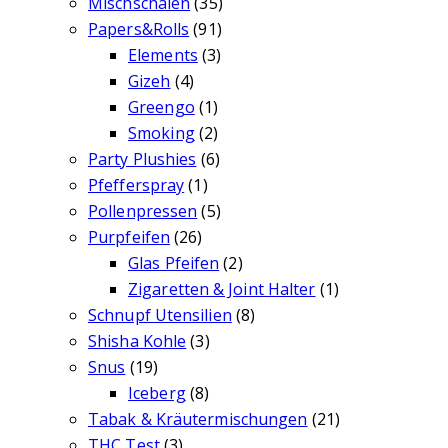
Mischschalen
(35)
Papers&Rolls
(91)
Elements
(3)
Gizeh
(4)
Greengo
(1)
Smoking
(2)
Party Plushies
(6)
Pfefferspray
(1)
Pollenpressen
(5)
Purpfeifen
(26)
Glas Pfeifen
(2)
Zigaretten & Joint Halter
(1)
Schnupf Utensilien
(8)
Shisha Kohle
(3)
Snus
(19)
Iceberg
(8)
Tabak & Kräutermischungen
(21)
THC Test
(3)