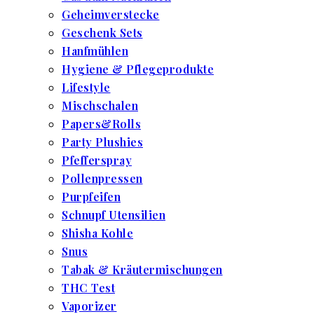
Geheimverstecke
Geschenk Sets
Hanfmühlen
Hygiene & Pflegeprodukte
Lifestyle
Mischschalen
Papers&Rolls
Party Plushies
Pfefferspray
Pollenpressen
Purpfeifen
Schnupf Utensilien
Shisha Kohle
Snus
Tabak & Kräutermischungen
THC Test
Vaporizer