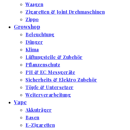
Waagen
Zigaretten & Joint Drehmaschinen
Zippo
Growshop
Beleuchtung
Dünger
Klima
Lüftungsteile & Zubehör
Pflanzenschutz
PH & EC Messgeräte
Sicherheits & Elektro Zubehör
Töpfe & Untersetzer
Weiterverarbeitung
Vape
Akkuträger
Basen
E-Zigaretten