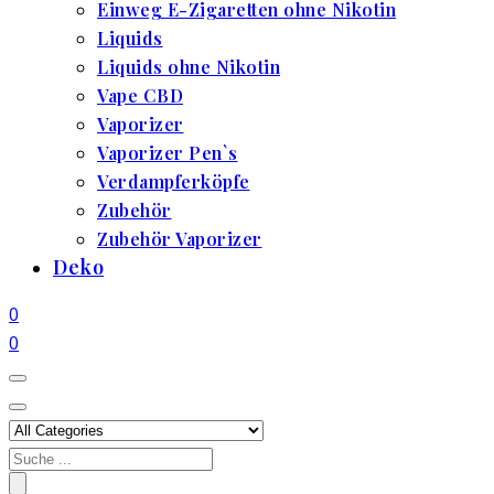
Einweg E-Zigaretten ohne Nikotin
Liquids
Liquids ohne Nikotin
Vape CBD
Vaporizer
Vaporizer Pen`s
Verdampferköpfe
Zubehör
Zubehör Vaporizer
Deko
0
0
Search
for: