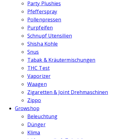
Party Plushies
Pfefferspray
Pollenpressen
Purpfeifen
Schnupf Utensilien
Shisha Kohle
Snus
Tabak & Kräutermischungen
THC Test
Vaporizer
Waagen
Zigaretten & Joint Drehmaschinen
Zippo
Growshop
Beleuchtung
Dünger
Klima