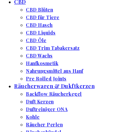
CBD
CBD Blüten
CBD für Tiere
CBD Hasch
CBD Liquids
CBD Öle
CBD Trim Tabakersatz
CBD Wachs
Hanfkosmetik
Nahrungsmittel aus Hanf
Pre Rolled Joints
Räucherwaren & Dukftkerzen
Backflow Räucherkegel
Duft Kerzen
Duftreiniger ONA
Kohle
Räucher Perlen