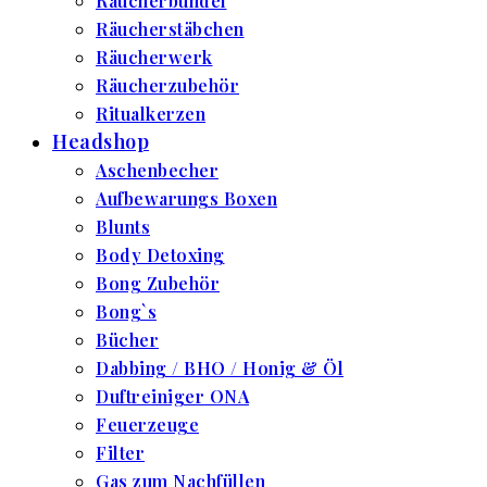
Räucherbündel
Räucherstäbchen
Räucherwerk
Räucherzubehör
Ritualkerzen
Headshop
Aschenbecher
Aufbewarungs Boxen
Blunts
Body Detoxing
Bong Zubehör
Bong`s
Bücher
Dabbing / BHO / Honig & Öl
Duftreiniger ONA
Feuerzeuge
Filter
Gas zum Nachfüllen