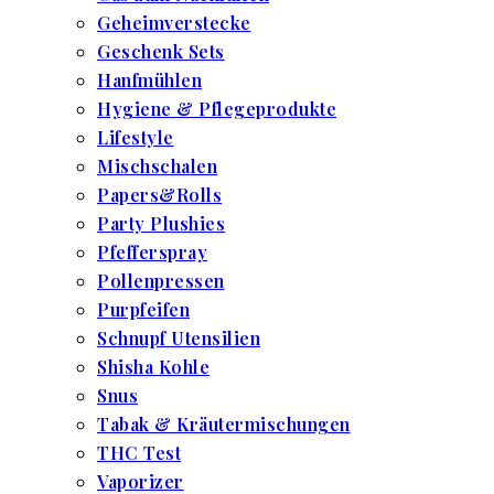
Geheimverstecke
Geschenk Sets
Hanfmühlen
Hygiene & Pflegeprodukte
Lifestyle
Mischschalen
Papers&Rolls
Party Plushies
Pfefferspray
Pollenpressen
Purpfeifen
Schnupf Utensilien
Shisha Kohle
Snus
Tabak & Kräutermischungen
THC Test
Vaporizer