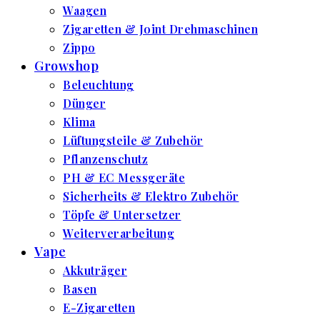
Waagen
Zigaretten & Joint Drehmaschinen
Zippo
Growshop
Beleuchtung
Dünger
Klima
Lüftungsteile & Zubehör
Pflanzenschutz
PH & EC Messgeräte
Sicherheits & Elektro Zubehör
Töpfe & Untersetzer
Weiterverarbeitung
Vape
Akkuträger
Basen
E-Zigaretten