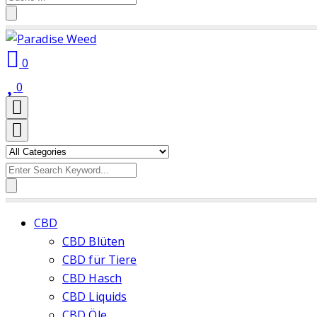
for:
0
0
Search
for:
CBD
CBD Blüten
CBD für Tiere
CBD Hasch
CBD Liquids
CBD Öle