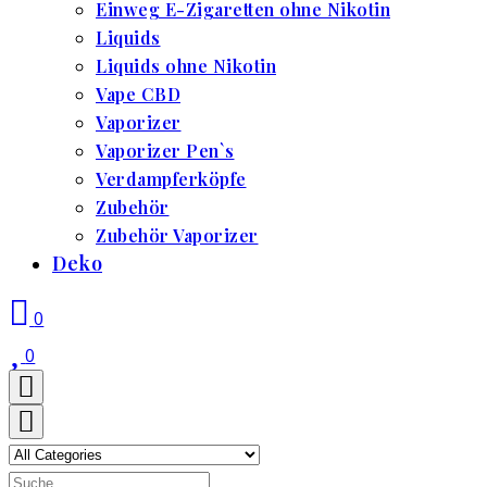
Einweg E-Zigaretten ohne Nikotin
Liquids
Liquids ohne Nikotin
Vape CBD
Vaporizer
Vaporizer Pen`s
Verdampferköpfe
Zubehör
Zubehör Vaporizer
Deko
0
0
Search