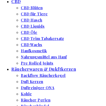
CBD
CBD Blüten
CBD für Tiere
CBD Hasch
CBD Liquids
CBD Öle
CBD Trim Tabakersatz
CBD Wachs
Hanfkosmetik
Nahrungsmittel aus Hanf
Pre Rolled Joints
Räucherwaren & Dukftkerzen
Backflow Räucherkegel
Duft Kerzen
Duftreiniger ONA
Kohle
Räucher Perlen