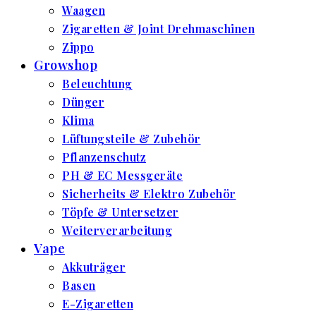
Waagen
Zigaretten & Joint Drehmaschinen
Zippo
Growshop
Beleuchtung
Dünger
Klima
Lüftungsteile & Zubehör
Pflanzenschutz
PH & EC Messgeräte
Sicherheits & Elektro Zubehör
Töpfe & Untersetzer
Weiterverarbeitung
Vape
Akkuträger
Basen
E-Zigaretten