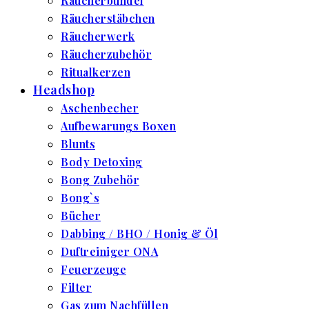
Räucherbündel
Räucherstäbchen
Räucherwerk
Räucherzubehör
Ritualkerzen
Headshop
Aschenbecher
Aufbewarungs Boxen
Blunts
Body Detoxing
Bong Zubehör
Bong`s
Bücher
Dabbing / BHO / Honig & Öl
Duftreiniger ONA
Feuerzeuge
Filter
Gas zum Nachfüllen