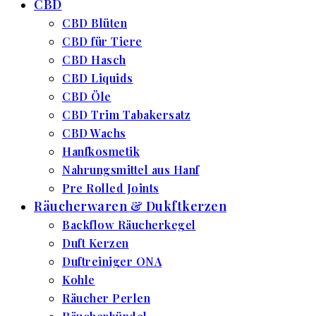
CBD
CBD Blüten
CBD für Tiere
CBD Hasch
CBD Liquids
CBD Öle
CBD Trim Tabakersatz
CBD Wachs
Hanfkosmetik
Nahrungsmittel aus Hanf
Pre Rolled Joints
Räucherwaren & Dukftkerzen
Backflow Räucherkegel
Duft Kerzen
Duftreiniger ONA
Kohle
Räucher Perlen