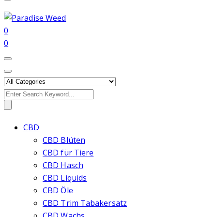
0
0
Search
for:
CBD
CBD Blüten
CBD für Tiere
CBD Hasch
CBD Liquids
CBD Öle
CBD Trim Tabakersatz
CBD Wachs