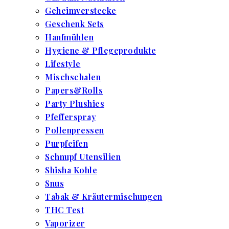
Geheimverstecke
Geschenk Sets
Hanfmühlen
Hygiene & Pflegeprodukte
Lifestyle
Mischschalen
Papers&Rolls
Party Plushies
Pfefferspray
Pollenpressen
Purpfeifen
Schnupf Utensilien
Shisha Kohle
Snus
Tabak & Kräutermischungen
THC Test
Vaporizer