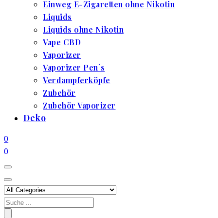
Einweg E-Zigaretten ohne Nikotin
Liquids
Liquids ohne Nikotin
Vape CBD
Vaporizer
Vaporizer Pen`s
Verdampferköpfe
Zubehör
Zubehör Vaporizer
Deko
0
0
Search
for: