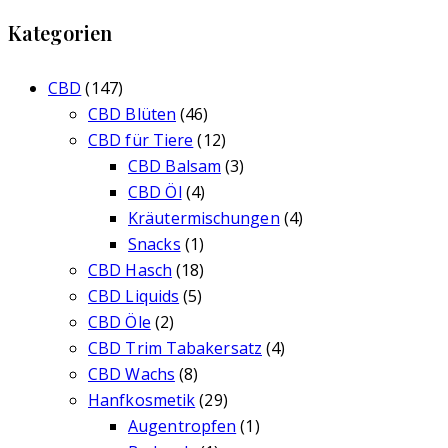
Kategorien
CBD
(147)
CBD Blüten
(46)
CBD für Tiere
(12)
CBD Balsam
(3)
CBD Öl
(4)
Kräutermischungen
(4)
Snacks
(1)
CBD Hasch
(18)
CBD Liquids
(5)
CBD Öle
(2)
CBD Trim Tabakersatz
(4)
CBD Wachs
(8)
Hanfkosmetik
(29)
Augentropfen
(1)