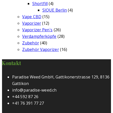
Shortfill
(4)
SIQUE Berlin
(4)
Vape CBD
(15)
Vaporizer
(12)
Vaporizer Pen`s
(26)
Verdampferköpfe
(28)
Zubehör
(40)
Zubehör Vaporizer
(16)
Kontakt
Paradise Weed GmbH, Gattikonerstrasse 129, 8136
Gattikon
info@paradise-weed.ch
+44 592 87 26
+41 76 391 77 27