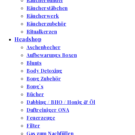
Räucherbündel
Räucherstäbchen
Räucherwerk
Räucherzubehör
Ritualkerzen
Headshop
Aschenbecher
Aufbewarungs Boxen
Blunts
Body Detoxing
Bong Zubehör
Bong`s
Bücher
Dabbing / BHO / Honig & Öl
Duftreiniger ONA
Feuerzeuge
Filter
Gas zum Nachfüllen