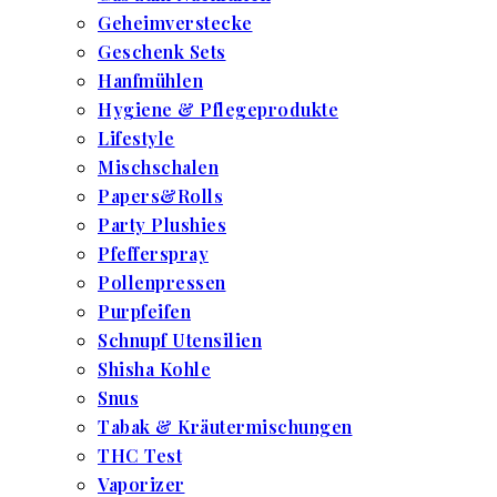
Geheimverstecke
Geschenk Sets
Hanfmühlen
Hygiene & Pflegeprodukte
Lifestyle
Mischschalen
Papers&Rolls
Party Plushies
Pfefferspray
Pollenpressen
Purpfeifen
Schnupf Utensilien
Shisha Kohle
Snus
Tabak & Kräutermischungen
THC Test
Vaporizer