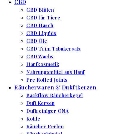
CBD
CBD Blüten
CBD für Tiere
CBD Hasch
CBD Liquids
CBD Öle
CBD Trim Tabakersatz
CBD Wachs
Hanfkosmetik
Nahrungsmittel aus Hanf
Pre Rolled Joints
Räucherwaren & Dukftkerzen
Backflow Räucherkegel
Duft Kerzen
Duftreiniger ONA
Kohle
Räucher Perlen