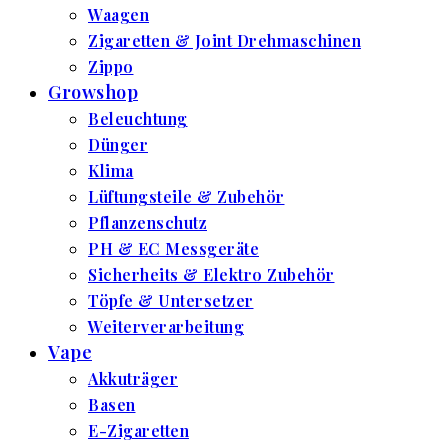
Waagen
Zigaretten & Joint Drehmaschinen
Zippo
Growshop
Beleuchtung
Dünger
Klima
Lüftungsteile & Zubehör
Pflanzenschutz
PH & EC Messgeräte
Sicherheits & Elektro Zubehör
Töpfe & Untersetzer
Weiterverarbeitung
Vape
Akkuträger
Basen
E-Zigaretten