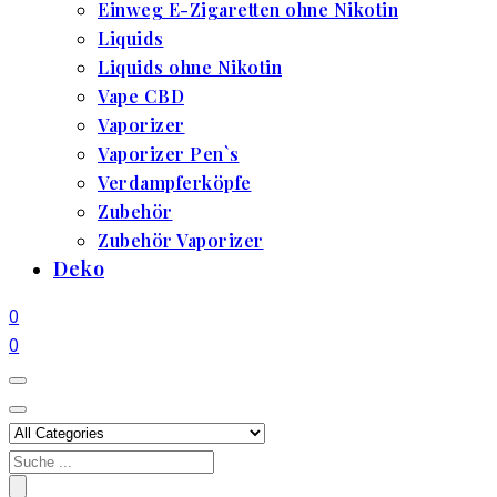
Einweg E-Zigaretten ohne Nikotin
Liquids
Liquids ohne Nikotin
Vape CBD
Vaporizer
Vaporizer Pen`s
Verdampferköpfe
Zubehör
Zubehör Vaporizer
Deko
0
0
Search
for: