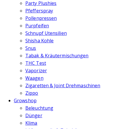
Party Plushies
Pfefferspray
Pollenpressen
Purpfeifen
Schnupf Utensilien
Shisha Kohle
Snus
Tabak & Kräutermischungen
THC Test
Vaporizer
Waagen
Zigaretten & Joint Drehmaschinen
Zippo
Growshop
Beleuchtung
Dünger
Klima