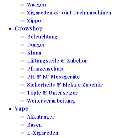
Waagen
Zigaretten & Joint Drehmaschinen
Zippo
Growshop
Beleuchtung
Dünger
Klima
Lüftungsteile & Zubehör
Pflanzenschutz
PH & EC Messgeräte
Sicherheits & Elektro Zubehör
Töpfe & Untersetzer
Weiterverarbeitung
Vape
Akkuträger
Basen
E-Zigaretten