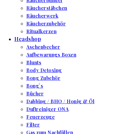
Räucherbündel
Räucherstäbchen
Räucherwerk
Räucherzubehör
Ritualkerzen
Headshop
Aschenbecher
Aufbewarungs Boxen
Blunts
Body Detoxing
Bong Zubehör
Bong`s
Bücher
Dabbing / BHO / Honig & Öl
Duftreiniger ONA
Feuerzeuge
Filter
Gas zum Nachfüllen