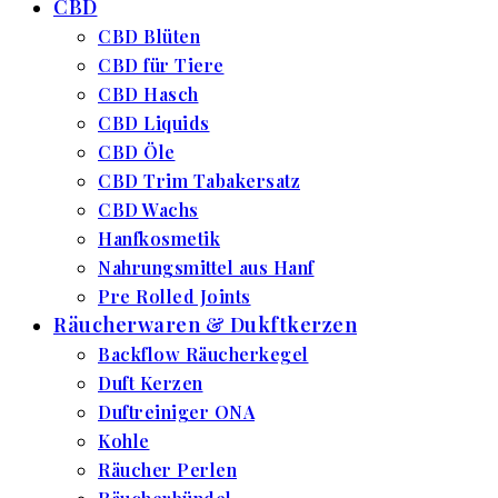
CBD
CBD Blüten
CBD für Tiere
CBD Hasch
CBD Liquids
CBD Öle
CBD Trim Tabakersatz
CBD Wachs
Hanfkosmetik
Nahrungsmittel aus Hanf
Pre Rolled Joints
Räucherwaren & Dukftkerzen
Backflow Räucherkegel
Duft Kerzen
Duftreiniger ONA
Kohle
Räucher Perlen