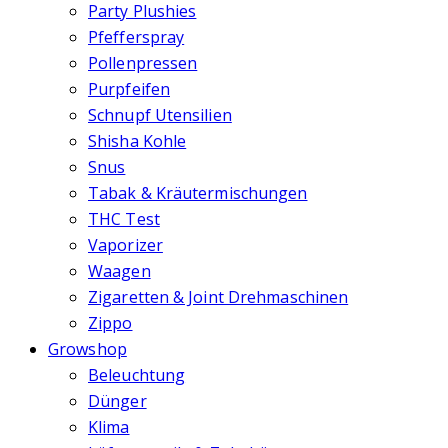
Party Plushies
Pfefferspray
Pollenpressen
Purpfeifen
Schnupf Utensilien
Shisha Kohle
Snus
Tabak & Kräutermischungen
THC Test
Vaporizer
Waagen
Zigaretten & Joint Drehmaschinen
Zippo
Growshop
Beleuchtung
Dünger
Klima