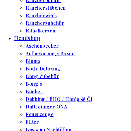
Räucherbündel
Räucherstäbchen
Räucherwerk
Räucherzubehör
Ritualkerzen
Headshop
Aschenbecher
Aufbewarungs Boxen
Blunts
Body Detoxing
Bong Zubehör
Bong`s
Bücher
Dabbing / BHO / Honig & Öl
Duftreiniger ONA
Feuerzeuge
Filter
Gas zum Nachfüllen