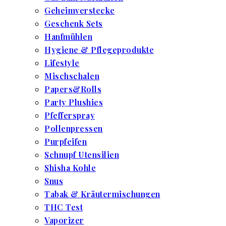
Geheimverstecke
Geschenk Sets
Hanfmühlen
Hygiene & Pflegeprodukte
Lifestyle
Mischschalen
Papers&Rolls
Party Plushies
Pfefferspray
Pollenpressen
Purpfeifen
Schnupf Utensilien
Shisha Kohle
Snus
Tabak & Kräutermischungen
THC Test
Vaporizer