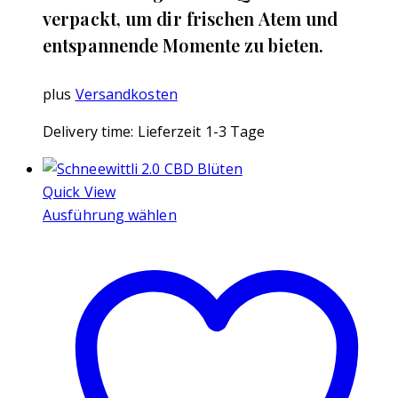
verpackt, um dir frischen Atem und
entspannende Momente zu bieten.
plus
Versandkosten
Delivery time:
Lieferzeit 1-3 Tage
Quick View
Ausführung wählen
Dieses
Produkt
weist
mehrere
Varianten
auf.
Die