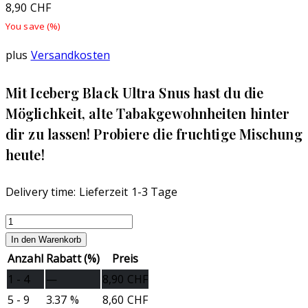
8,90
CHF
You save
(
%)
plus
Versandkosten
Mit Iceberg Black Ultra Snus hast du die
Möglichkeit, alte Tabakgewohnheiten hinter
dir zu lassen! Probiere die fruchtige Mischung
heute!
Delivery time:
Lieferzeit 1-3 Tage
Iceberg
Black
In den Warenkorb
Ultra
Anzahl
Rabatt (%)
Preis
Snus
1 - 4
—
8,90
CHF
35mg/Beutel
5 - 9
3.37 %
8,60
CHF