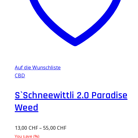
Optionen
können
auf
der
Produktseite
gewählt
werden
Auf die Wunschliste
CBD
S`Schneewittli 2.0 Paradise
Weed
13,00
CHF
–
55,00
CHF
You save
(
%)