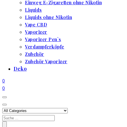
Einweg E-Zigaretten ohne Nikotin
Liquids
Liquids ohne Nikotin
Vape CBD
Vaporizer
Vaporizer Pen`s
Verdampferköpfe
Zubehör
Zubehör Vaporizer
Deko
0
0
Search
for: