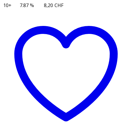
Menge
10+
7.87 %
8,20
CHF