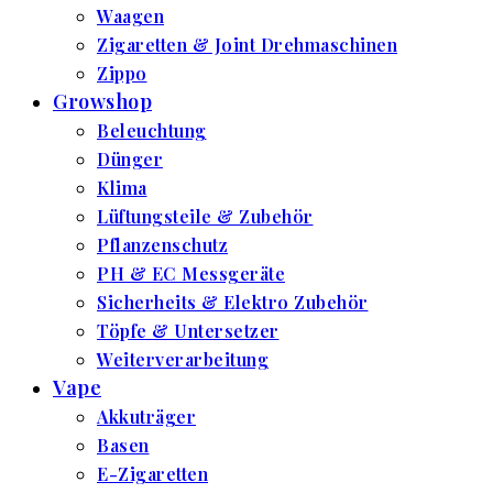
Waagen
Zigaretten & Joint Drehmaschinen
Zippo
Growshop
Beleuchtung
Dünger
Klima
Lüftungsteile & Zubehör
Pflanzenschutz
PH & EC Messgeräte
Sicherheits & Elektro Zubehör
Töpfe & Untersetzer
Weiterverarbeitung
Vape
Akkuträger
Basen
E-Zigaretten