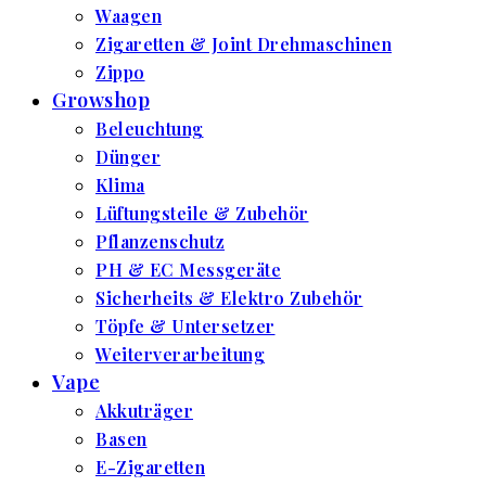
Waagen
Zigaretten & Joint Drehmaschinen
Zippo
Growshop
Beleuchtung
Dünger
Klima
Lüftungsteile & Zubehör
Pflanzenschutz
PH & EC Messgeräte
Sicherheits & Elektro Zubehör
Töpfe & Untersetzer
Weiterverarbeitung
Vape
Akkuträger
Basen
E-Zigaretten