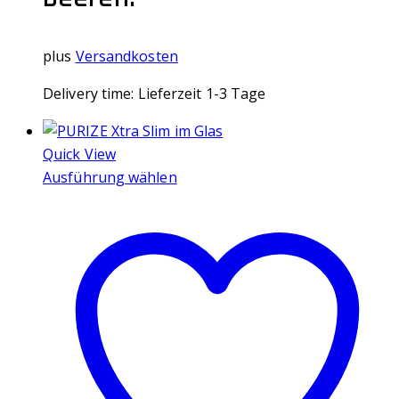
plus
Versandkosten
Delivery time:
Lieferzeit 1-3 Tage
Quick View
Ausführung wählen
Dieses
Produkt
weist
mehrere
Varianten
auf.
Die
Optionen
können