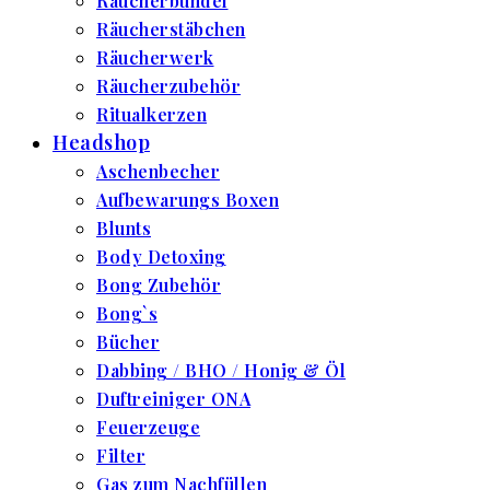
Räucherbündel
Räucherstäbchen
Räucherwerk
Räucherzubehör
Ritualkerzen
Headshop
Aschenbecher
Aufbewarungs Boxen
Blunts
Body Detoxing
Bong Zubehör
Bong`s
Bücher
Dabbing / BHO / Honig & Öl
Duftreiniger ONA
Feuerzeuge
Filter
Gas zum Nachfüllen