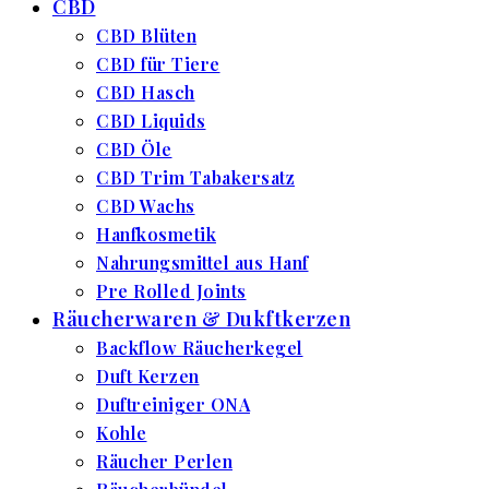
CBD
CBD Blüten
CBD für Tiere
CBD Hasch
CBD Liquids
CBD Öle
CBD Trim Tabakersatz
CBD Wachs
Hanfkosmetik
Nahrungsmittel aus Hanf
Pre Rolled Joints
Räucherwaren & Dukftkerzen
Backflow Räucherkegel
Duft Kerzen
Duftreiniger ONA
Kohle
Räucher Perlen