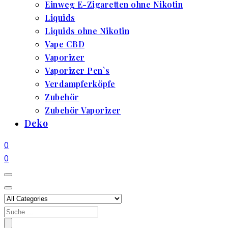
Einweg E-Zigaretten ohne Nikotin
Liquids
Liquids ohne Nikotin
Vape CBD
Vaporizer
Vaporizer Pen`s
Verdampferköpfe
Zubehör
Zubehör Vaporizer
Deko
0
0
Search
for: