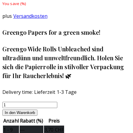
You save
(
%)
plus
Versandkosten
Greengo Papers for a green smoke!
Greengo Wide Rolls Unbleached sind
ultradünn und umweltfreundlich. Holen Sie
sich die Papierrolle in stilvoller Verpackung
für Ihr Raucherlebnis! 🌿
Delivery time:
Lieferzeit 1-3 Tage
Greengo
Wide
In den Warenkorb
Rolls
Anzahl
Rabatt (%)
Preis
Unbleached
1 - 9
—
3,70
CHF