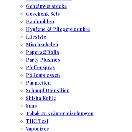
Geheimverstecke
Geschenk Sets
Hanfmühlen
Hygiene & Pflegeprodukte
Lifestyle
Mischschalen
Papers&Rolls
Party Plushies
Pfefferspray
Pollenpressen
Purpfeifen
Schnupf Utensilien
Shisha Kohle
Snus
Tabak & Kräutermischungen
THC Test
Vaporizer