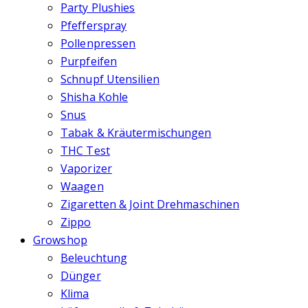
Party Plushies
Pfefferspray
Pollenpressen
Purpfeifen
Schnupf Utensilien
Shisha Kohle
Snus
Tabak & Kräutermischungen
THC Test
Vaporizer
Waagen
Zigaretten & Joint Drehmaschinen
Zippo
Growshop
Beleuchtung
Dünger
Klima