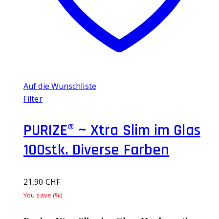
auf
der
Produktseite
gewählt
werden
Auf die Wunschliste
Filter
PURIZE® ~ Xtra Slim im Glas
100stk. Diverse Farben
21,90
CHF
You save
(
%)