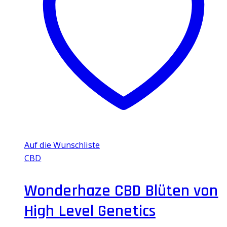
auf.
Die
Optionen
können
auf
der
Produktseite
gewählt
werden
Auf die Wunschliste
CBD
Wonderhaze CBD Blüten von
High Level Genetics