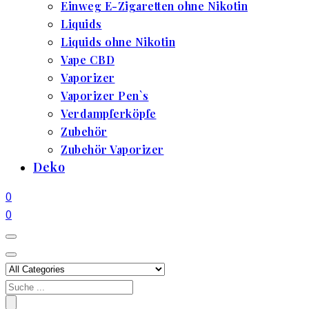
Einweg E-Zigaretten ohne Nikotin
Liquids
Liquids ohne Nikotin
Vape CBD
Vaporizer
Vaporizer Pen`s
Verdampferköpfe
Zubehör
Zubehör Vaporizer
Deko
0
0
Search
for: