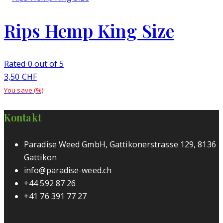
Rips Hemp King Size
Rated 0 out of 5
3,50
CHF
You save
(
%)
Kontakt
Paradise Weed GmbH, Gattikonerstrasse 129, 8136
Gattikon
info@paradise-weed.ch
+44 592 87 26
+41 76 391 77 27