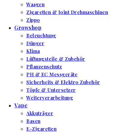
Waagen
Zigaretten & Joint Drehmaschinen
Zippo
Growshop
Beleuchtung
Dünger
Klima
Lüftungsteile & Zubehör
Pflanzenschutz
PH & EC Messgeräte
Sicherheits & Elektro Zubehör
Töpfe & Untersetzer
Weiterverarbeitung
Vape
Akkuträger
Basen
E-Zigaretten