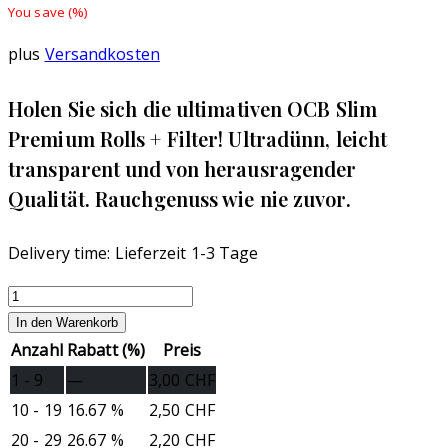
You save
(
%)
plus
Versandkosten
Holen Sie sich die ultimativen OCB Slim
Premium Rolls + Filter! Ultradünn, leicht
transparent und von herausragender
Qualität. Rauchgenuss wie nie zuvor.
Delivery time:
Lieferzeit 1-3 Tage
OCB
Slim
In den Warenkorb
Premium
Anzahl
Rabatt (%)
Preis
Rolls
1 - 9
—
3,00
CHF
+
10 - 19
16.67 %
2,50
CHF
Filter
20 - 29
26.67 %
2,20
CHF