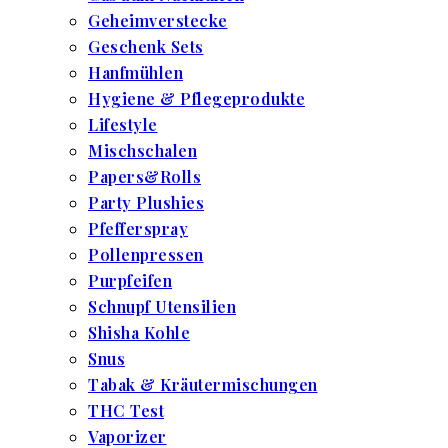
Geheimverstecke
Geschenk Sets
Hanfmühlen
Hygiene & Pflegeprodukte
Lifestyle
Mischschalen
Papers&Rolls
Party Plushies
Pfefferspray
Pollenpressen
Purpfeifen
Schnupf Utensilien
Shisha Kohle
Snus
Tabak & Kräutermischungen
THC Test
Vaporizer