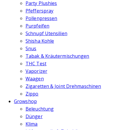
Party Plushies
Pfefferspray
Pollenpressen
Purpfeifen
Schnupf Utensilien
Shisha Kohle
Snus
Tabak & Kräutermischungen
THC Test
Vaporizer
Waagen
Zigaretten & Joint Drehmaschinen
Zippo
Growshop
Beleuchtung
Dünger
Klima