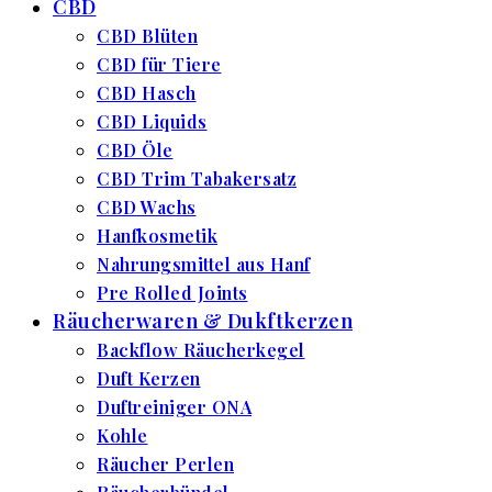
CBD
CBD Blüten
CBD für Tiere
CBD Hasch
CBD Liquids
CBD Öle
CBD Trim Tabakersatz
CBD Wachs
Hanfkosmetik
Nahrungsmittel aus Hanf
Pre Rolled Joints
Räucherwaren & Dukftkerzen
Backflow Räucherkegel
Duft Kerzen
Duftreiniger ONA
Kohle
Räucher Perlen