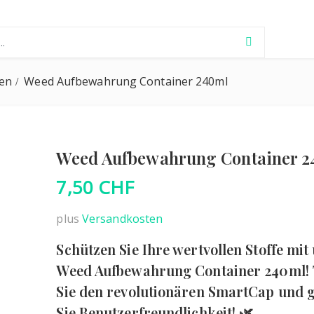
r:
BLUNTS
KLIMA
CBD LIQUIDS
E-ZIGARE
KOHLE
en
Weed Aufbewahrung Container 240ml
BONG ZUBEHÖR
PFLANZENSCHUTZ
CBD TRIM TABAK
LIQUIDS
RÄUCHE
BÜCHER
SICHERHEITS & ELEKTRO 
HANFKOSMETIK
VAPE CBD
RÄUCHE
Weed Aufbewahrung Container 
7,50
CHF
DUFTREINIGER ONA
WEITERVERARBEITUNG
PRE ROLLED JOI
VAPORIZER
RITUALK
plus
Versandkosten
FILTER
ZUBEHÖR
Schützen Sie Ihre wertvollen Stoffe mi
Weed Aufbewahrung Container 240ml! 
GEHEIMVERSTECKE
Sie den revolutionären SmartCap und 
Sie Benutzerfreundlichkeit! 🌿