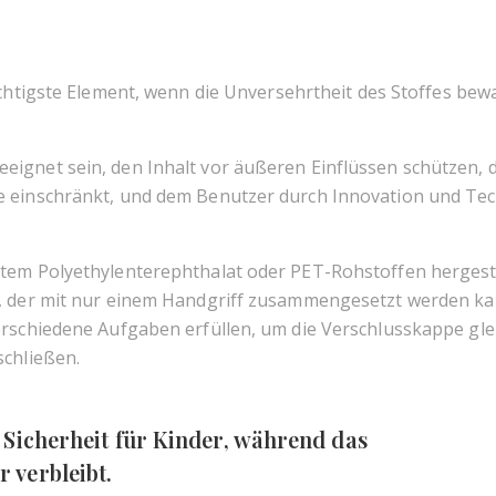
VAPORIZER
wichtigste Element, wenn die Unversehrtheit des Stoffes bew
ZIGARETTEN & JOINT DREHMASCHINEN
ignet sein, den Inhalt vor äußeren Einflüssen schützen, d
e einschränkt, und dem Benutzer durch Innovation und Te
tem Polyethylenterephthalat oder PET-Rohstoffen hergestel
t, der mit nur einem Handgriff zusammengesetzt werden k
rschiedene Aufgaben erfüllen, um die Verschlusskappe glei
schließen.
 Sicherheit für Kinder, während das
 verbleibt.