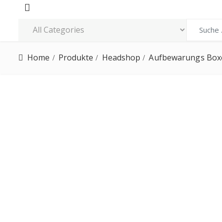
Search fo
CBD HASCH
DUFTREINIGER ONA
Home
Produkte
Headshop
Aufbewarungs Box
CBD ÖLE
RÄUCHER PERLEN
CBD WACHS
RÄUCHERSTÄBCHEN
NAHRUNGSMITTEL AUS HANF
RÄUCHERZUBEHÖR