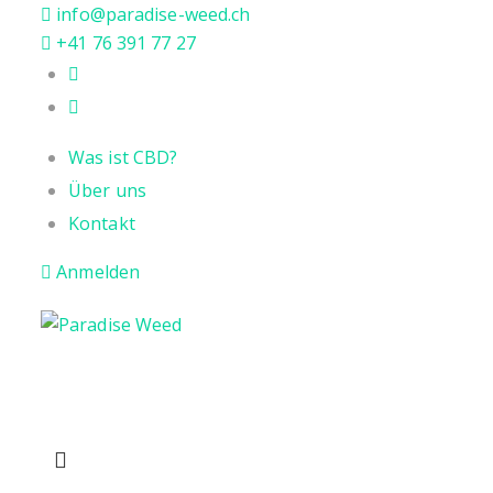
info@paradise-weed.ch
+41 76 391 77 27
Was ist CBD?
Über uns
Kontakt
Anmelden
CBD
RÄUCHERWAREN & DUKFTKERZEN
CBD BLÜTEN
BACKFLOW RÄUCHERKEGEL