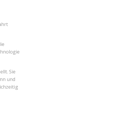
WAAGEN
ahrt
ZIPPO
ie
chnologie
lt. Sie
ann und
chzeitig