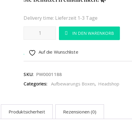
HANFMÜHLEN
Delivery time:
Lieferzeit 1-3 Tage
LIFESTYLE
Weed Aufbewahrung Container 240ml Menge
IN DEN WARENKORB
PAPERS&ROLLS
Auf die Wunschliste
PFEFFERSPRAY
SKU:
PW0001188
Categories:
Aufbewarungs Boxen
,
Headshop
PURPFEIFEN
SHISHA KOHLE
Produktsicherheit
Rezensionen (0)
TABAK & KRÄUTERMISCHUNGEN