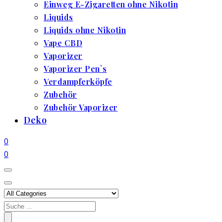
Einweg E-Zigaretten ohne Nikotin
Liquids
Liquids ohne Nikotin
Vape CBD
Vaporizer
Vaporizer Pen`s
Verdampferköpfe
Zubehör
Zubehör Vaporizer
Deko
0
0
Search
for: