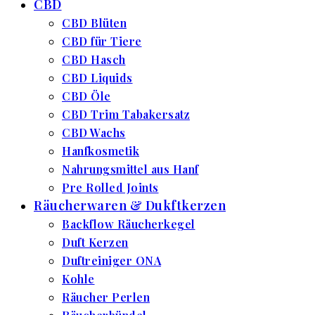
CBD
CBD Blüten
CBD für Tiere
CBD Hasch
CBD Liquids
CBD Öle
CBD Trim Tabakersatz
CBD Wachs
Hanfkosmetik
Nahrungsmittel aus Hanf
Pre Rolled Joints
Räucherwaren & Dukftkerzen
Backflow Räucherkegel
Duft Kerzen
Duftreiniger ONA
Kohle
Räucher Perlen