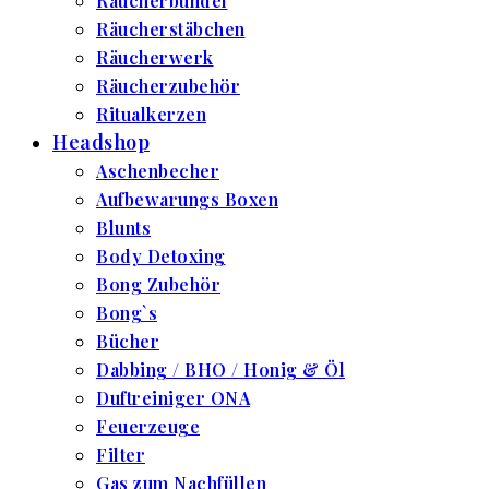
Räucherbündel
Räucherstäbchen
Räucherwerk
Räucherzubehör
Ritualkerzen
Headshop
Aschenbecher
Aufbewarungs Boxen
Blunts
Body Detoxing
Bong Zubehör
Bong`s
Bücher
Dabbing / BHO / Honig & Öl
Duftreiniger ONA
Feuerzeuge
Filter
Gas zum Nachfüllen