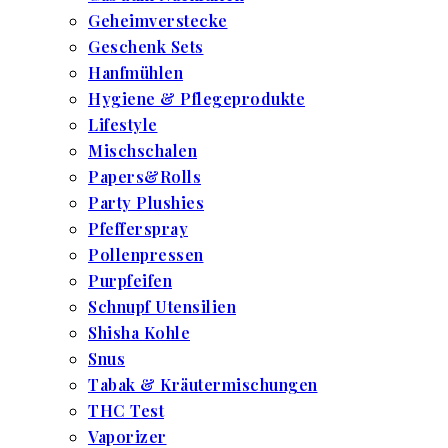
Geheimverstecke
Geschenk Sets
Hanfmühlen
Hygiene & Pflegeprodukte
Lifestyle
Mischschalen
Papers&Rolls
Party Plushies
Pfefferspray
Pollenpressen
Purpfeifen
Schnupf Utensilien
Shisha Kohle
Snus
Tabak & Kräutermischungen
THC Test
Vaporizer