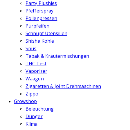
Party Plushies
Pfefferspray
Pollenpressen
Purpfeifen
Schnupf Utensilien
Shisha Kohle
Snus
Tabak & Kräutermischungen
THC Test
Vaporizer
Waagen
Zigaretten & Joint Drehmaschinen
Zippo
Growshop
Beleuchtung
Dünger
Klima