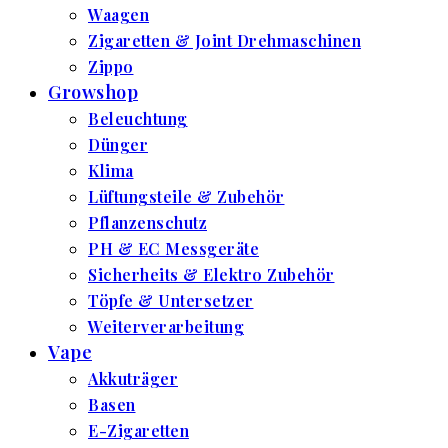
Waagen
Zigaretten & Joint Drehmaschinen
Zippo
Growshop
Beleuchtung
Dünger
Klima
Lüftungsteile & Zubehör
Pflanzenschutz
PH & EC Messgeräte
Sicherheits & Elektro Zubehör
Töpfe & Untersetzer
Weiterverarbeitung
Vape
Akkuträger
Basen
E-Zigaretten