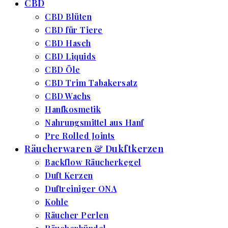
CBD
CBD Blüten
CBD für Tiere
CBD Hasch
CBD Liquids
CBD Öle
CBD Trim Tabakersatz
CBD Wachs
Hanfkosmetik
Nahrungsmittel aus Hanf
Pre Rolled Joints
Räucherwaren & Dukftkerzen
Backflow Räucherkegel
Duft Kerzen
Duftreiniger ONA
Kohle
Räucher Perlen