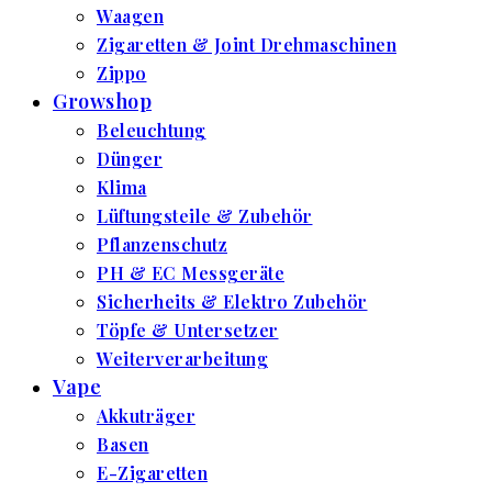
Waagen
Zigaretten & Joint Drehmaschinen
Zippo
Growshop
Beleuchtung
Dünger
Klima
Lüftungsteile & Zubehör
Pflanzenschutz
PH & EC Messgeräte
Sicherheits & Elektro Zubehör
Töpfe & Untersetzer
Weiterverarbeitung
Vape
Akkuträger
Basen
E-Zigaretten