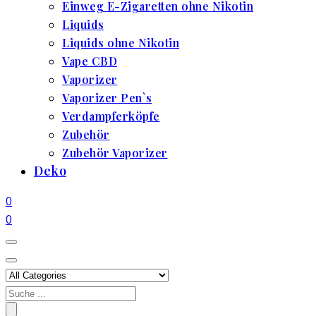
Einweg E-Zigaretten ohne Nikotin
Liquids
Liquids ohne Nikotin
Vape CBD
Vaporizer
Vaporizer Pen`s
Verdampferköpfe
Zubehör
Zubehör Vaporizer
Deko
0
0
Search
for: