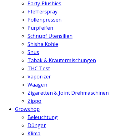
Party Plushies
Pfefferspray
Pollenpressen
Purpfeifen
Schnupf Utensilien
Shisha Kohle
Snus
Tabak & Kräutermischungen
THC Test
Vaporizer
Waagen
Zigaretten & Joint Drehmaschinen
Zippo
Growshop
Beleuchtung
Dünger
Klima