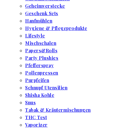
Geheimverstecke
Geschenk Sets
Hanfmühlen
Hygiene & Pflegeprodukte
Lifestyle
Mischschalen
Papers&Rolls
Party Plushies
Pfefferspray
Pollenpressen
Purpfeifen
Schnupf Utensilien
Shisha Kohle
Snus
Tabak & Kräutermischungen
THC Test
Vaporizer