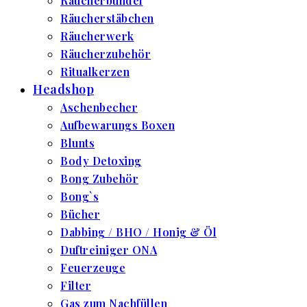
Räucherbündel
Räucherstäbchen
Räucherwerk
Räucherzubehör
Ritualkerzen
Headshop
Aschenbecher
Aufbewarungs Boxen
Blunts
Body Detoxing
Bong Zubehör
Bong`s
Bücher
Dabbing / BHO / Honig & Öl
Duftreiniger ONA
Feuerzeuge
Filter
Gas zum Nachfüllen