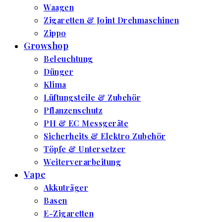
Waagen
Zigaretten & Joint Drehmaschinen
Zippo
Growshop
Beleuchtung
Dünger
Klima
Lüftungsteile & Zubehör
Pflanzenschutz
PH & EC Messgeräte
Sicherheits & Elektro Zubehör
Töpfe & Untersetzer
Weiterverarbeitung
Vape
Akkuträger
Basen
E-Zigaretten