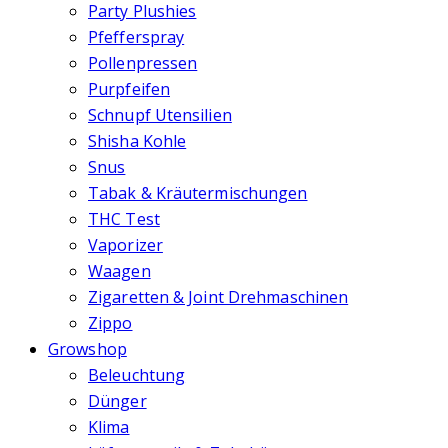
Party Plushies
Pfefferspray
Pollenpressen
Purpfeifen
Schnupf Utensilien
Shisha Kohle
Snus
Tabak & Kräutermischungen
THC Test
Vaporizer
Waagen
Zigaretten & Joint Drehmaschinen
Zippo
Growshop
Beleuchtung
Dünger
Klima