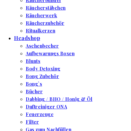
Räucherbündel
Räucherstäbchen
Räucherwerk
Räucherzubehör
Ritualkerzen
Headshop
Aschenbecher
Aufbewarungs Boxen
Blunts
Body Detoxing
Bong Zubehör
Bong`s
Bücher
Dabbing / BHO / Honig & Öl
Duftreiniger ONA
Feuerzeuge
Filter
Gas zum Nachfüllen