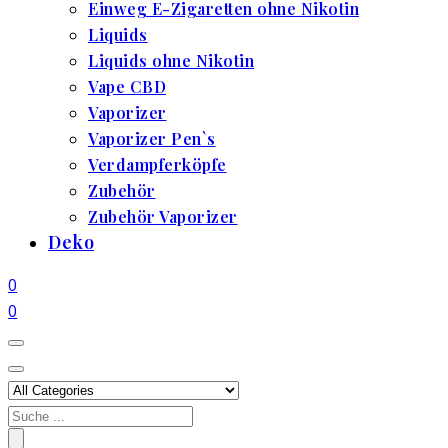
Einweg E-Zigaretten ohne Nikotin
Liquids
Liquids ohne Nikotin
Vape CBD
Vaporizer
Vaporizer Pen`s
Verdampferköpfe
Zubehör
Zubehör Vaporizer
Deko
0
0
Search
for: