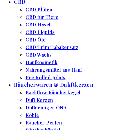
CBD
CBD Blüten
CBD für Tiere
CBD Hasch
CBD Liquids
CBD Öle
CBD Trim Tabakersatz
CBD Wachs
Hanfkosmetik
Nahrungsmittel aus Hanf
Pre Rolled Joints
Räucherwaren & Dukftkerzen
Backflow Räucherkegel
Duft Kerzen
Duftreiniger ONA
Kohle
Räucher Perlen