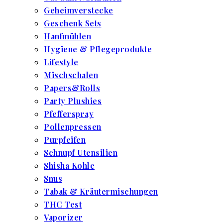
Geheimverstecke
Geschenk Sets
Hanfmühlen
Hygiene & Pflegeprodukte
Lifestyle
Mischschalen
Papers&Rolls
Party Plushies
Pfefferspray
Pollenpressen
Purpfeifen
Schnupf Utensilien
Shisha Kohle
Snus
Tabak & Kräutermischungen
THC Test
Vaporizer