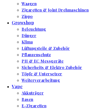
Waagen
Zigaretten & Joint Drehmaschinen
Zippo
Growshop
Beleuchtung
Dünger
Klima
Lüftungsteile & Zubehör
Pflanzenschutz
PH & EC Messgeräte
Sicherheits & Elektro Zubehör
Töpfe & Untersetzer
Weiterverarbeitung
Vape
Akkuträger
Basen
E-Zigaretten