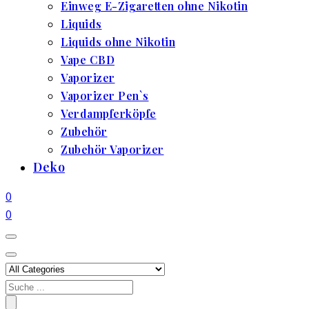
Einweg E-Zigaretten ohne Nikotin
Liquids
Liquids ohne Nikotin
Vape CBD
Vaporizer
Vaporizer Pen`s
Verdampferköpfe
Zubehör
Zubehör Vaporizer
Deko
0
0
Search
for: