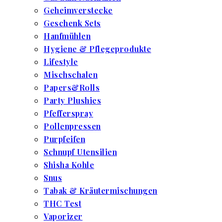
Geheimverstecke
Geschenk Sets
Hanfmühlen
Hygiene & Pflegeprodukte
Lifestyle
Mischschalen
Papers&Rolls
Party Plushies
Pfefferspray
Pollenpressen
Purpfeifen
Schnupf Utensilien
Shisha Kohle
Snus
Tabak & Kräutermischungen
THC Test
Vaporizer