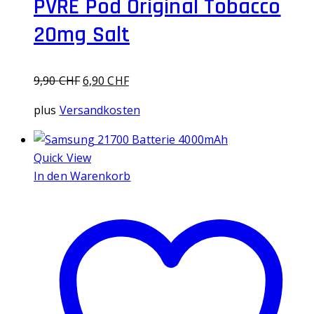
PVRE Pod Original Tobacco
20mg Salt
Ursprünglicher
Aktueller
9,90
CHF
6,90
CHF
Preis
Preis
plus
Versandkosten
war:
ist:
9,90 CHF
6,90 CHF.
Quick View
In den Warenkorb