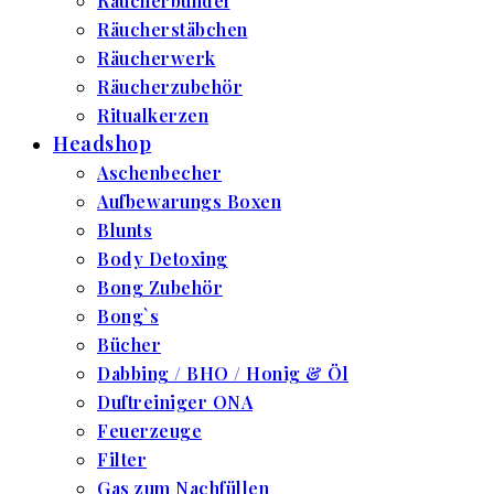
Räucherbündel
Räucherstäbchen
Räucherwerk
Räucherzubehör
Ritualkerzen
Headshop
Aschenbecher
Aufbewarungs Boxen
Blunts
Body Detoxing
Bong Zubehör
Bong`s
Bücher
Dabbing / BHO / Honig & Öl
Duftreiniger ONA
Feuerzeuge
Filter
Gas zum Nachfüllen