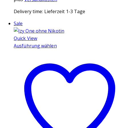
Delivery time:
Lieferzeit 1-3 Tage
Sale
Quick View
Ausführung wählen
Dieses
Produkt
weist
mehrere
Varianten
auf.
Die
Optionen
können
auf
der