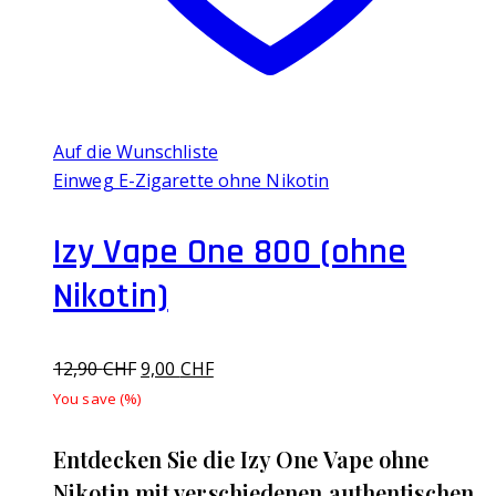
Produktseite
gewählt
werden
Auf die Wunschliste
Einweg E-Zigarette ohne Nikotin
Izy Vape One 800 (ohne
Nikotin)
Ursprünglicher
Aktueller
12,90
CHF
9,00
CHF
Preis
Preis
You save
(
%)
war:
ist:
12,90 CHF
9,00 CHF.
Entdecken Sie die Izy One Vape ohne
Nikotin mit verschiedenen authentischen