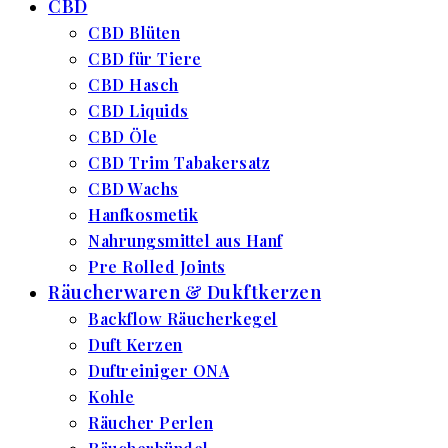
CBD
CBD Blüten
CBD für Tiere
CBD Hasch
CBD Liquids
CBD Öle
CBD Trim Tabakersatz
CBD Wachs
Hanfkosmetik
Nahrungsmittel aus Hanf
Pre Rolled Joints
Räucherwaren & Dukftkerzen
Backflow Räucherkegel
Duft Kerzen
Duftreiniger ONA
Kohle
Räucher Perlen