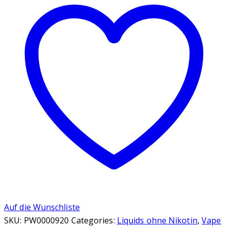
100ml
"Shortfill"
E-
Liquid
Menge
Auf die Wunschliste
SKU:
PW0000920
Categories:
Liquids ohne Nikotin
,
Vape