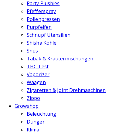
Party Plushies
Pfefferspray
Pollenpressen
Purpfeifen
Schnupf Utensilien
Shisha Kohle
Snus
Tabak & Kräutermischungen
THC Test
Vaporizer
Waagen
Zigaretten & Joint Drehmaschinen
Zippo
Growshop
Beleuchtung
Dünger
Klima