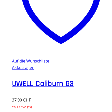
Die
Optionen
können
auf
der
Produktseite
gewählt
werden
Auf die Wunschliste
Akkuträger
UWELL Caliburn G3
37,90
CHF
You save
(
%)