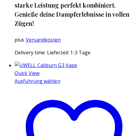
starke Leistung perfekt kombiniert.
Genieße deine Dampferlebnisse in vollen
Zügen!
plus
Versandkosten
Delivery time:
Lieferzeit 1-3 Tage
Quick View
Ausführung wählen
Dieses
Produkt
weist
mehrere
Varianten
auf.