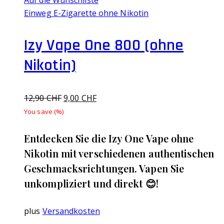
Einweg E-Zigarette ohne Nikotin
Izy Vape One 800 (ohne
Nikotin)
Ursprünglicher
Aktueller
12,90
CHF
9,00
CHF
Preis
Preis
You save
(
%)
war:
ist:
12,90 CHF
9,00 CHF.
Entdecken Sie die Izy One Vape ohne
Nikotin mit verschiedenen authentischen
Geschmacksrichtungen. Vapen Sie
unkompliziert und direkt 😊!
plus
Versandkosten