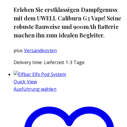
Erleben Sie erstklassigen Dampfgenuss
mit dem UWELL Caliburn G3 Vape! Seine
robuste Bauweise und 900mAh Batterie
machen ihn zum idealen Begleiter.
plus
Versandkosten
Delivery time:
Lieferzeit 1-3 Tage
Quick View
Ausführung wählen
Dieses
Produkt
weist
mehrere
Varianten