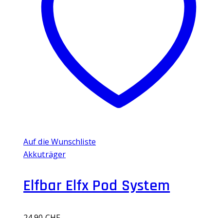
auf.
Die
Optionen
können
auf
der
Produktseite
gewählt
werden
Auf die Wunschliste
Akkuträger
Elfbar Elfx Pod System
24,90
CHF