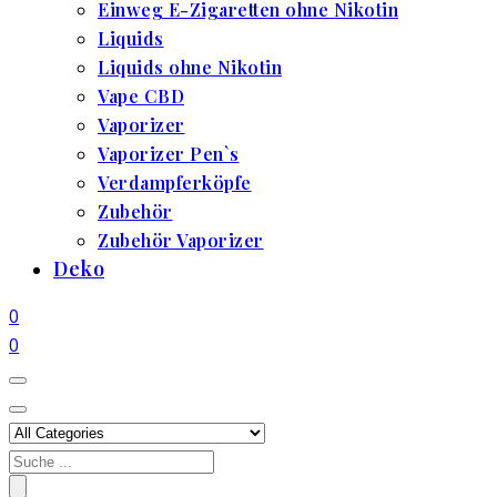
Einweg E-Zigaretten ohne Nikotin
Liquids
Liquids ohne Nikotin
Vape CBD
Vaporizer
Vaporizer Pen`s
Verdampferköpfe
Zubehör
Zubehör Vaporizer
Deko
0
0
Search
for: