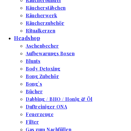
Räucherbündel
Räucherstäbchen
Räucherwerk
Räucherzubehör
Ritualkerzen
Headshop
Aschenbecher
Aufbewarungs Boxen
Blunts
Body Detoxing
Bong Zubehör
Bong`s
Bücher
Dabbing / BHO / Honig & Öl
Duftreiniger ONA
Feuerzeuge
Filter
Gas zum Nachfüllen