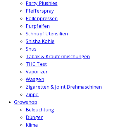
Party Plushies
Pfefferspray
Pollenpressen
Purpfeifen
Schnupf Utensilien
Shisha Kohle
Snus
Tabak & Kräutermischungen
THC Test
Vaporizer
Waagen
Zigaretten & Joint Drehmaschinen
Zippo
Growshop
Beleuchtung
Dünger
Klima