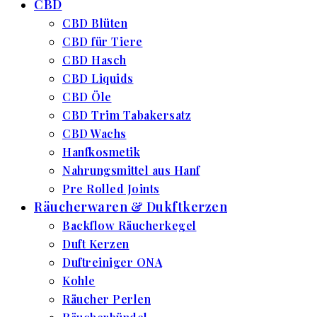
CBD
CBD Blüten
CBD für Tiere
CBD Hasch
CBD Liquids
CBD Öle
CBD Trim Tabakersatz
CBD Wachs
Hanfkosmetik
Nahrungsmittel aus Hanf
Pre Rolled Joints
Räucherwaren & Dukftkerzen
Backflow Räucherkegel
Duft Kerzen
Duftreiniger ONA
Kohle
Räucher Perlen