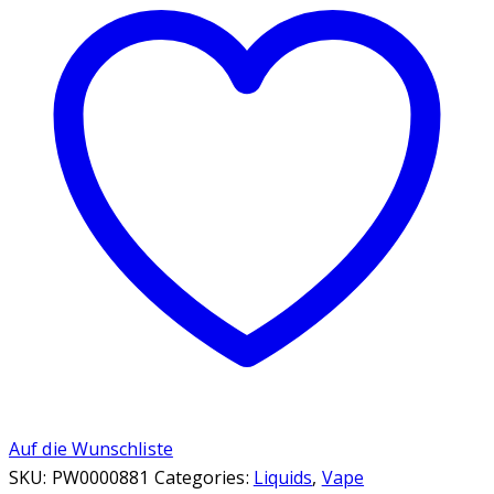
Pear
10ml,
20mg
Salt
E-
Liquid
Menge
Auf die Wunschliste
SKU:
PW0000881
Categories:
Liquids
,
Vape