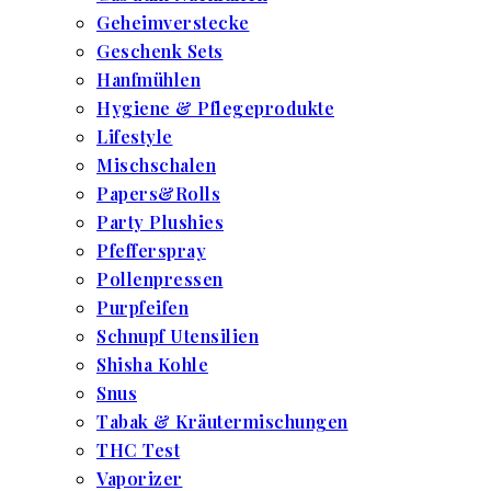
Geheimverstecke
Geschenk Sets
Hanfmühlen
Hygiene & Pflegeprodukte
Lifestyle
Mischschalen
Papers&Rolls
Party Plushies
Pfefferspray
Pollenpressen
Purpfeifen
Schnupf Utensilien
Shisha Kohle
Snus
Tabak & Kräutermischungen
THC Test
Vaporizer