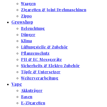
Waagen
Zigaretten & Joint Drehmaschinen
Zippo
Growshop
Beleuchtung
Dünger
Klima
Lüftungsteile & Zubehör
Pflanzenschutz
PH & EC Messgeräte
Sicherheits & Elektro Zubehör
Töpfe & Untersetzer
Weiterverarbeitung
Vape
Akkuträger
Basen
E-Zigaretten