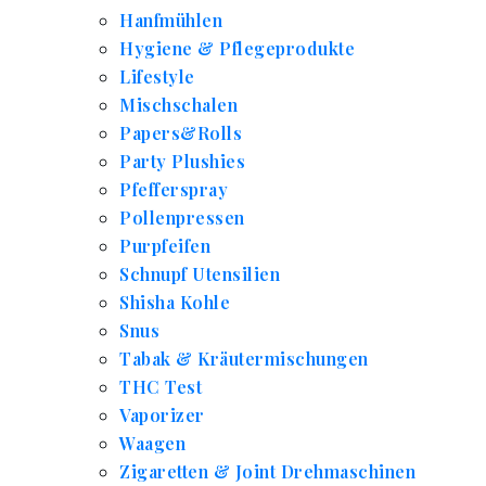
Hanfmühlen
Hygiene & Pflegeprodukte
Lifestyle
Mischschalen
Papers&Rolls
Party Plushies
Pfefferspray
Pollenpressen
Purpfeifen
Schnupf Utensilien
Shisha Kohle
Snus
Tabak & Kräutermischungen
THC Test
Vaporizer
Waagen
Zigaretten & Joint Drehmaschinen