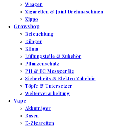
Waagen
Zigaretten & Joint Drehmaschinen
Zippo
Growshop
Beleuchtung
Dünger
Klima
Lüftungsteile & Zubehör
Pflanzenschutz
PH & EC Messgeräte
Sicherheits & Elektro Zubehör
Töpfe & Untersetzer
Weiterverarbeitung
Vape
Akkuträger
Basen
E-Zigaretten