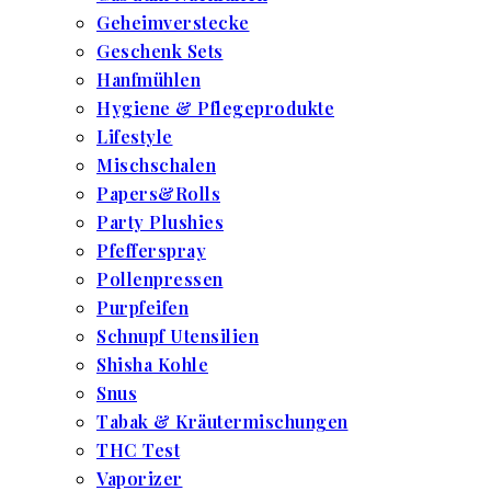
Geheimverstecke
Geschenk Sets
Hanfmühlen
Hygiene & Pflegeprodukte
Lifestyle
Mischschalen
Papers&Rolls
Party Plushies
Pfefferspray
Pollenpressen
Purpfeifen
Schnupf Utensilien
Shisha Kohle
Snus
Tabak & Kräutermischungen
THC Test
Vaporizer