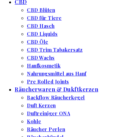
CBD
CBD Blüten
CBD für Tiere
CBD Hasch
CBD Liquids
CBD Öle
CBD Trim Tabakersatz
CBD Wachs
Hanfkosmetik
Nahrungsmittel aus Hanf
Pre Rolled Joints
Räucherwaren & Dukftkerzen
Backflow Räucherkegel
Duft Kerzen
Duftreiniger ONA
Kohle
Räucher Perlen