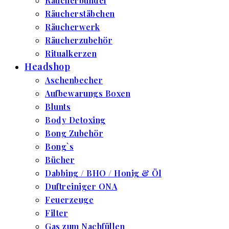
Räucherbündel
Räucherstäbchen
Räucherwerk
Räucherzubehör
Ritualkerzen
Headshop
Aschenbecher
Aufbewarungs Boxen
Blunts
Body Detoxing
Bong Zubehör
Bong`s
Bücher
Dabbing / BHO / Honig & Öl
Duftreiniger ONA
Feuerzeuge
Filter
Gas zum Nachfüllen