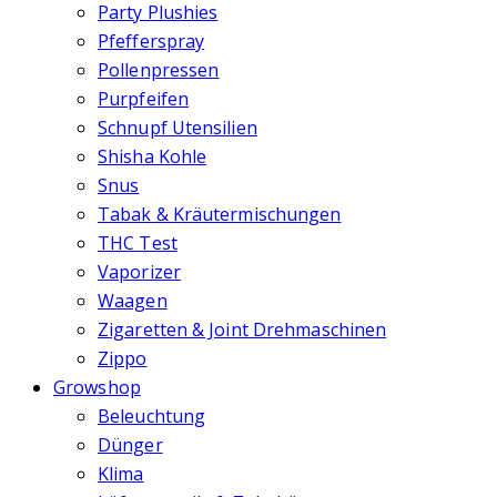
Party Plushies
Pfefferspray
Pollenpressen
Purpfeifen
Schnupf Utensilien
Shisha Kohle
Snus
Tabak & Kräutermischungen
THC Test
Vaporizer
Waagen
Zigaretten & Joint Drehmaschinen
Zippo
Growshop
Beleuchtung
Dünger
Klima