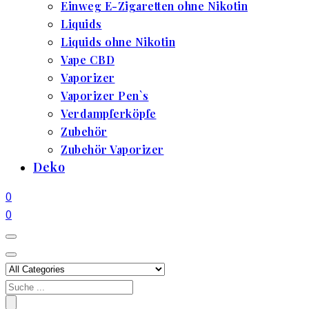
Einweg E-Zigaretten ohne Nikotin
Liquids
Liquids ohne Nikotin
Vape CBD
Vaporizer
Vaporizer Pen`s
Verdampferköpfe
Zubehör
Zubehör Vaporizer
Deko
0
0
Search
for: