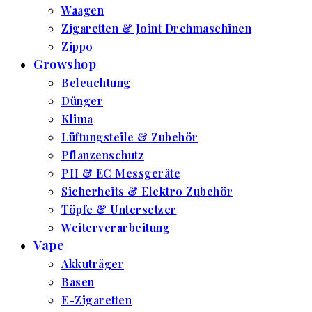
Waagen
Zigaretten & Joint Drehmaschinen
Zippo
Growshop
Beleuchtung
Dünger
Klima
Lüftungsteile & Zubehör
Pflanzenschutz
PH & EC Messgeräte
Sicherheits & Elektro Zubehör
Töpfe & Untersetzer
Weiterverarbeitung
Vape
Akkuträger
Basen
E-Zigaretten