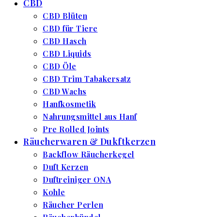
CBD
CBD Blüten
CBD für Tiere
CBD Hasch
CBD Liquids
CBD Öle
CBD Trim Tabakersatz
CBD Wachs
Hanfkosmetik
Nahrungsmittel aus Hanf
Pre Rolled Joints
Räucherwaren & Dukftkerzen
Backflow Räucherkegel
Duft Kerzen
Duftreiniger ONA
Kohle
Räucher Perlen