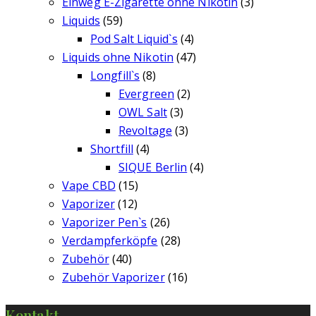
Einweg E-Zigarette ohne Nikotin
(3)
Liquids
(59)
Pod Salt Liquid`s
(4)
Liquids ohne Nikotin
(47)
Longfill`s
(8)
Evergreen
(2)
OWL Salt
(3)
Revoltage
(3)
Shortfill
(4)
SIQUE Berlin
(4)
Vape CBD
(15)
Vaporizer
(12)
Vaporizer Pen`s
(26)
Verdampferköpfe
(28)
Zubehör
(40)
Zubehör Vaporizer
(16)
Kontakt