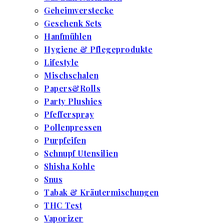
Geheimverstecke
Geschenk Sets
Hanfmühlen
Hygiene & Pflegeprodukte
Lifestyle
Mischschalen
Papers&Rolls
Party Plushies
Pfefferspray
Pollenpressen
Purpfeifen
Schnupf Utensilien
Shisha Kohle
Snus
Tabak & Kräutermischungen
THC Test
Vaporizer