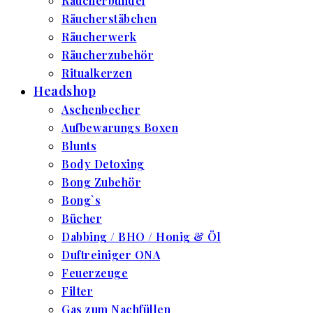
Räucherbündel
Räucherstäbchen
Räucherwerk
Räucherzubehör
Ritualkerzen
Headshop
Aschenbecher
Aufbewarungs Boxen
Blunts
Body Detoxing
Bong Zubehör
Bong`s
Bücher
Dabbing / BHO / Honig & Öl
Duftreiniger ONA
Feuerzeuge
Filter
Gas zum Nachfüllen