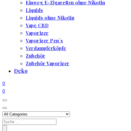
Einweg E-Zigaretten ohne Nikotin
Liquids
Liquids ohne Nikotin
Vape CBD
Vaporizer
Vaporizer Pen`s
Verdampferköpfe
Zubehör
Zubehör Vaporizer
Deko
0
0
Search
for: