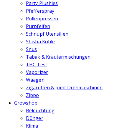
Party Plushies
Pfefferspray
Pollenpressen
Purpfeifen
Schnupf Utensilien
Shisha Kohle
Snus
Tabak & Kräutermischungen
THC Test
Vaporizer
Waagen
Zigaretten & Joint Drehmaschinen
Zippo
Growshop
Beleuchtung
Dünger
Klima