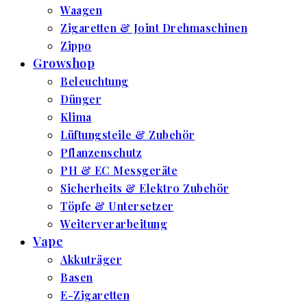
Waagen
Zigaretten & Joint Drehmaschinen
Zippo
Growshop
Beleuchtung
Dünger
Klima
Lüftungsteile & Zubehör
Pflanzenschutz
PH & EC Messgeräte
Sicherheits & Elektro Zubehör
Töpfe & Untersetzer
Weiterverarbeitung
Vape
Akkuträger
Basen
E-Zigaretten