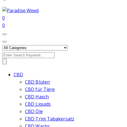
0
0
Search
for:
CBD
CBD Blüten
CBD für Tiere
CBD Hasch
CBD Liquids
CBD Öle
CBD Trim Tabakersatz
CBD Wachs