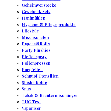
Geheimverstecke
Geschenk Sets
Hanfmühlen
Hygiene & Pflegeprodukte
Lifestyle
Mischschalen
Papers&Rolls
Party Plushies
Pfefferspray
Pollenpressen
Purpfeifen
Schnupf Utensilien
Shisha Kohle
Snus
Tabak & Kräutermischungen
THC Test
Vaporizer