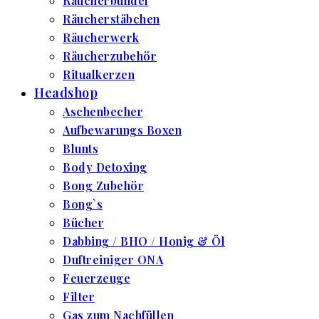
Räucherbündel
Räucherstäbchen
Räucherwerk
Räucherzubehör
Ritualkerzen
Headshop
Aschenbecher
Aufbewarungs Boxen
Blunts
Body Detoxing
Bong Zubehör
Bong`s
Bücher
Dabbing / BHO / Honig & Öl
Duftreiniger ONA
Feuerzeuge
Filter
Gas zum Nachfüllen