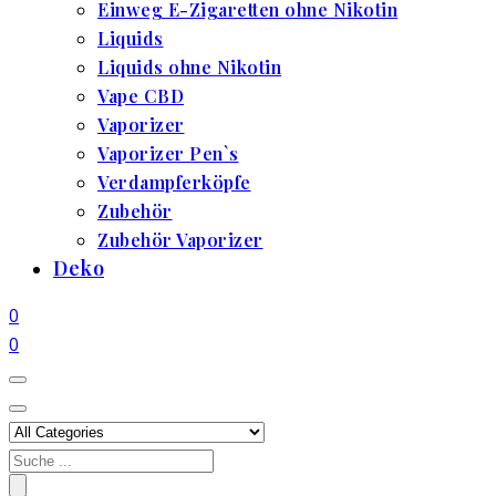
Einweg E-Zigaretten ohne Nikotin
Liquids
Liquids ohne Nikotin
Vape CBD
Vaporizer
Vaporizer Pen`s
Verdampferköpfe
Zubehör
Zubehör Vaporizer
Deko
0
0
Search
for: