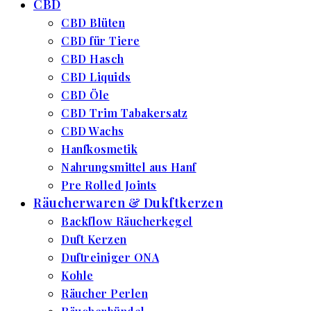
CBD
CBD Blüten
CBD für Tiere
CBD Hasch
CBD Liquids
CBD Öle
CBD Trim Tabakersatz
CBD Wachs
Hanfkosmetik
Nahrungsmittel aus Hanf
Pre Rolled Joints
Räucherwaren & Dukftkerzen
Backflow Räucherkegel
Duft Kerzen
Duftreiniger ONA
Kohle
Räucher Perlen