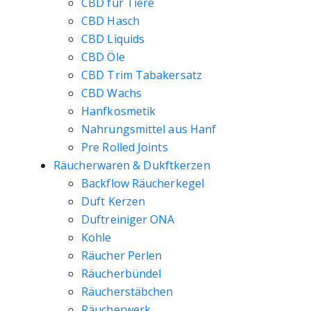
CBD für Tiere
CBD Hasch
CBD Liquids
CBD Öle
CBD Trim Tabakersatz
CBD Wachs
Hanfkosmetik
Nahrungsmittel aus Hanf
Pre Rolled Joints
Räucherwaren & Dukftkerzen
Backflow Räucherkegel
Duft Kerzen
Duftreiniger ONA
Kohle
Räucher Perlen
Räucherbündel
Räucherstäbchen
Räucherwerk