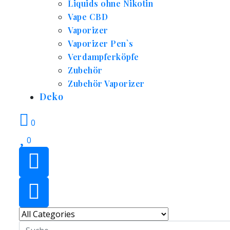
Liquids ohne Nikotin
Vape CBD
Vaporizer
Vaporizer Pen`s
Verdampferköpfe
Zubehör
Zubehör Vaporizer
Deko
0
0
Search