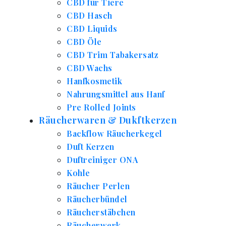
CBD für Tiere
CBD Hasch
CBD Liquids
CBD Öle
CBD Trim Tabakersatz
CBD Wachs
Hanfkosmetik
Nahrungsmittel aus Hanf
Pre Rolled Joints
Räucherwaren & Dukftkerzen
Backflow Räucherkegel
Duft Kerzen
Duftreiniger ONA
Kohle
Räucher Perlen
Räucherbündel
Räucherstäbchen
Räucherwerk