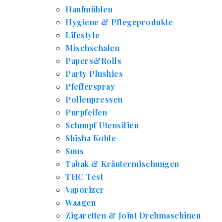
Hanfmühlen
Hygiene & Pflegeprodukte
Lifestyle
Mischschalen
Papers&Rolls
Party Plushies
Pfefferspray
Pollenpressen
Purpfeifen
Schnupf Utensilien
Shisha Kohle
Snus
Tabak & Kräutermischungen
THC Test
Vaporizer
Waagen
Zigaretten & Joint Drehmaschinen