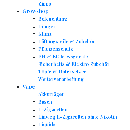
Zippo
Growshop
Beleuchtung
Dünger
Klima
Lüftungsteile & Zubehör
Pflanzenschutz
PH & EC Messgeräte
Sicherheits & Elektro Zubehör
Töpfe & Untersetzer
Weiterverarbeitung
Vape
Akkuträger
Basen
E-Zigaretten
Einweg E-Zigaretten ohne Nikotin
Liquids