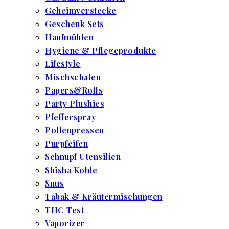
Geheimverstecke
Geschenk Sets
Hanfmühlen
Hygiene & Pflegeprodukte
Lifestyle
Mischschalen
Papers&Rolls
Party Plushies
Pfefferspray
Pollenpressen
Purpfeifen
Schnupf Utensilien
Shisha Kohle
Snus
Tabak & Kräutermischungen
THC Test
Vaporizer