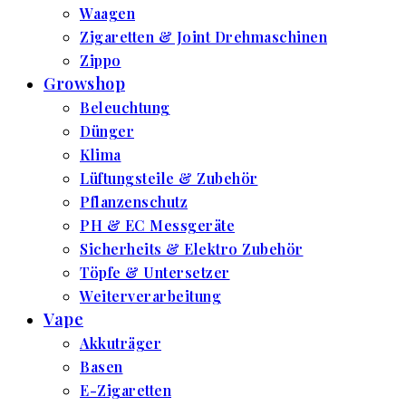
Waagen
Zigaretten & Joint Drehmaschinen
Zippo
Growshop
Beleuchtung
Dünger
Klima
Lüftungsteile & Zubehör
Pflanzenschutz
PH & EC Messgeräte
Sicherheits & Elektro Zubehör
Töpfe & Untersetzer
Weiterverarbeitung
Vape
Akkuträger
Basen
E-Zigaretten