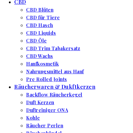
CBD
CBD Blüten
CBD für Tiere
CBD Hasch
CBD Liquids
CBD Öle
CBD Trim Tabakersatz
CBD Wachs
Hanfkosmetik
Nahrungsmittel aus Hanf
Pre Rolled Joints
Räucherwaren & Dukftkerzen
Backflow Räucherkegel
Duft Kerzen
Duftreiniger ONA
Kohle
Räucher Perlen