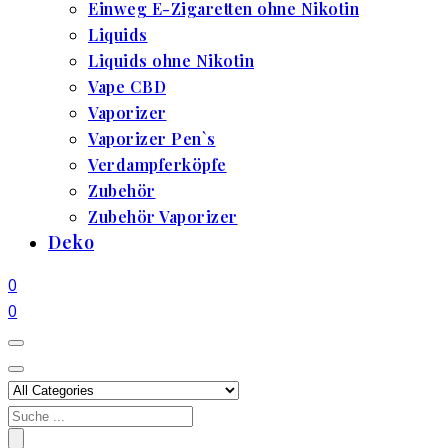
Einweg E-Zigaretten ohne Nikotin
Liquids
Liquids ohne Nikotin
Vape CBD
Vaporizer
Vaporizer Pen`s
Verdampferköpfe
Zubehör
Zubehör Vaporizer
Deko
0
0
Search
for: