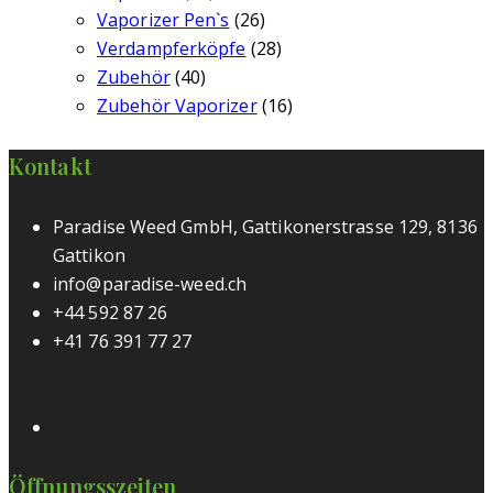
Vaporizer Pen`s
(26)
Verdampferköpfe
(28)
Zubehör
(40)
Zubehör Vaporizer
(16)
Kontakt
Paradise Weed GmbH, Gattikonerstrasse 129, 8136
Gattikon
info@paradise-weed.ch
+44 592 87 26
+41 76 391 77 27
Öffnungsszeiten