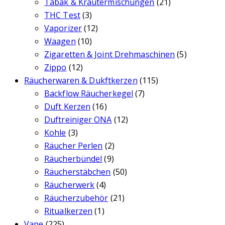
Tabak & Kräutermischungen
(21)
THC Test
(3)
Vaporizer
(12)
Waagen
(10)
Zigaretten & Joint Drehmaschinen
(5)
Zippo
(12)
Räucherwaren & Dukftkerzen
(115)
Backflow Räucherkegel
(7)
Duft Kerzen
(16)
Duftreiniger ONA
(12)
Kohle
(3)
Räucher Perlen
(2)
Räucherbündel
(9)
Räucherstäbchen
(50)
Räucherwerk
(4)
Räucherzubehör
(21)
Ritualkerzen
(1)
Vape
(225)