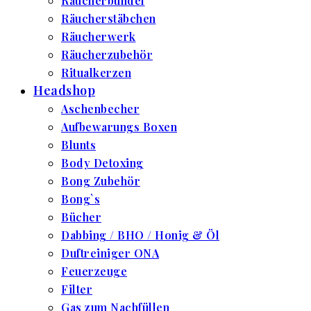
Räucherbündel
Räucherstäbchen
Räucherwerk
Räucherzubehör
Ritualkerzen
Headshop
Aschenbecher
Aufbewarungs Boxen
Blunts
Body Detoxing
Bong Zubehör
Bong`s
Bücher
Dabbing / BHO / Honig & Öl
Duftreiniger ONA
Feuerzeuge
Filter
Gas zum Nachfüllen