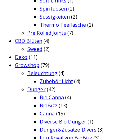
Soft Drinks
(1)
Spirituosen
(2)
Süssigkeiten
(2)
Thermo Teeflasche
(2)
Pre Rolled Joints
(7)
CBD Blüten
(4)
Sweed
(2)
Deko
(11)
Growshop
(79)
Beleuchtung
(4)
Zubehör Licht
(4)
Dünger
(42)
Bio Canna
(4)
BioBizz
(13)
Canna
(15)
Diverse Bio Dünger
(1)
Dünger&Zusätze Divers
(3)
JuJu Royal von BioBizz
(3)