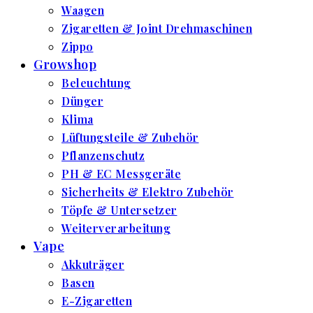
Waagen
Zigaretten & Joint Drehmaschinen
Zippo
Growshop
Beleuchtung
Dünger
Klima
Lüftungsteile & Zubehör
Pflanzenschutz
PH & EC Messgeräte
Sicherheits & Elektro Zubehör
Töpfe & Untersetzer
Weiterverarbeitung
Vape
Akkuträger
Basen
E-Zigaretten