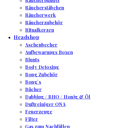
Räucherbündel
Räucherstäbchen
Räucherwerk
Räucherzubehör
Ritualkerzen
Headshop
Aschenbecher
Aufbewarungs Boxen
Blunts
Body Detoxing
Bong Zubehör
Bong`s
Bücher
Dabbing / BHO / Honig & Öl
Duftreiniger ONA
Feuerzeuge
Filter
Gas zum Nachfüllen