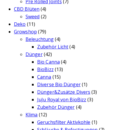
Pre Rolled Joints
(7)
CBD Blüten
(4)
Sweed
(2)
Deko
(11)
Growshop
(79)
Beleuchtung
(4)
Zubehör Licht
(4)
Dünger
(42)
Bio Canna
(4)
BioBizz
(13)
Canna
(15)
Diverse Bio Dünger
(1)
Dünger&Zusätze Divers
(3)
JuJu Royal von BioBizz
(3)
Zubehör Dünger
(4)
Klima
(12)
Geruchsfilter Aktivkohle
(1)
Schläuche & Befestigungen
(7)