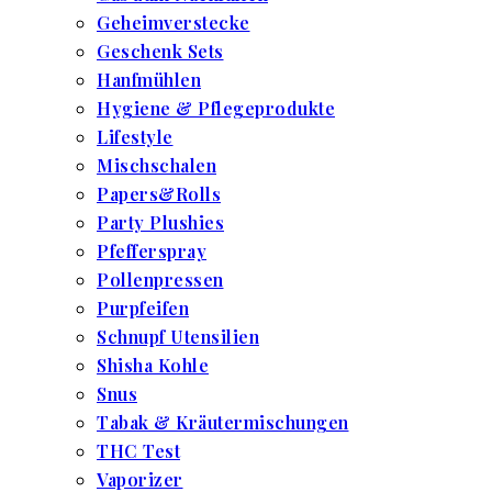
Geheimverstecke
Geschenk Sets
Hanfmühlen
Hygiene & Pflegeprodukte
Lifestyle
Mischschalen
Papers&Rolls
Party Plushies
Pfefferspray
Pollenpressen
Purpfeifen
Schnupf Utensilien
Shisha Kohle
Snus
Tabak & Kräutermischungen
THC Test
Vaporizer