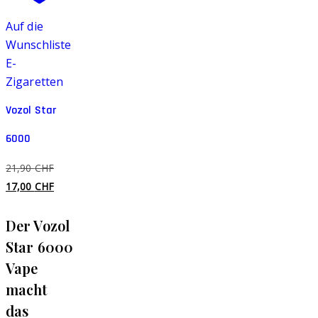
mehrere
Auf die
Varianten
Wunschliste
auf.
E-
Die
Zigaretten
Optionen
können
Vozol Star
auf
der
6000
Produktseite
Ursprünglicher
21,90
CHF
gewählt
Preis
Aktueller
17,00
CHF
werden
war:
Preis
Der Vozol
21,90 CHF
ist:
17,00 CHF.
Star 6000
Vape
macht
das