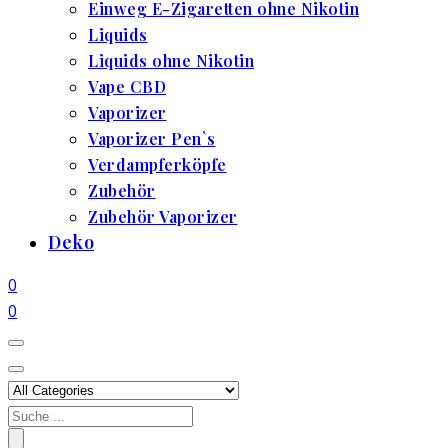
Einweg E-Zigaretten ohne Nikotin
Liquids
Liquids ohne Nikotin
Vape CBD
Vaporizer
Vaporizer Pen`s
Verdampferköpfe
Zubehör
Zubehör Vaporizer
Deko
0
0
Search
for: