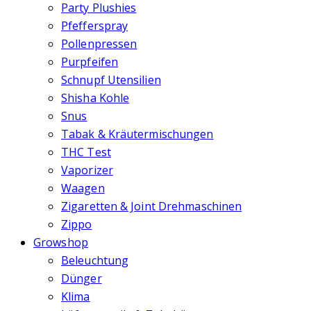
Party Plushies
Pfefferspray
Pollenpressen
Purpfeifen
Schnupf Utensilien
Shisha Kohle
Snus
Tabak & Kräutermischungen
THC Test
Vaporizer
Waagen
Zigaretten & Joint Drehmaschinen
Zippo
Growshop
Beleuchtung
Dünger
Klima