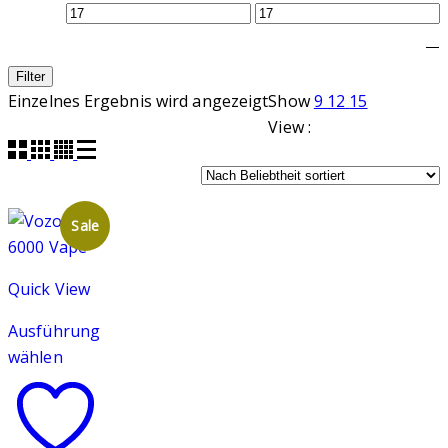
—
Filter
Einzelnes Ergebnis wird angezeigt
Show
9
12
15
View :
Sale
Quick View
Ausführung
wählen
Dieses
Produkt
weist