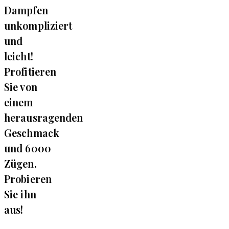
Dampfen
unkompliziert
und
leicht!
Profitieren
Sie von
einem
herausragenden
Geschmack
und 6000
Zügen.
Probieren
Sie ihn
aus!