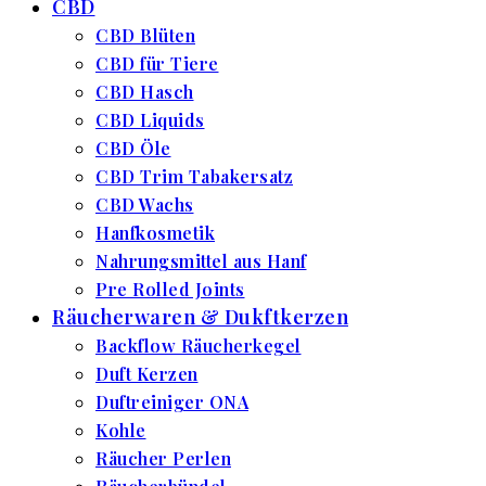
CBD
CBD Blüten
CBD für Tiere
CBD Hasch
CBD Liquids
CBD Öle
CBD Trim Tabakersatz
CBD Wachs
Hanfkosmetik
Nahrungsmittel aus Hanf
Pre Rolled Joints
Räucherwaren & Dukftkerzen
Backflow Räucherkegel
Duft Kerzen
Duftreiniger ONA
Kohle
Räucher Perlen