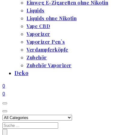
Einweg E-Zigaretten ohne Nikotin
Liquids
Liquids ohne Nikotin
Vape CBD
Vaporizer
Vaporizer Pen`s
Verdampferköpfe
Zubehör
Zubehör Vaporizer
Deko
0
0
Search
for: