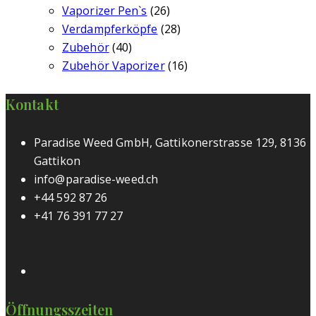
Vaporizer Pen`s
(26)
Verdampferköpfe
(28)
Zubehör
(40)
Zubehör Vaporizer
(16)
Kontakt
Paradise Weed GmbH, Gattikonerstrasse 129, 8136
Gattikon
info@paradise-weed.ch
+44 592 87 26
+41 76 391 77 27
Öffnungsszeiten