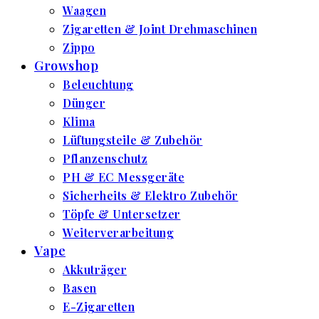
Waagen
Zigaretten & Joint Drehmaschinen
Zippo
Growshop
Beleuchtung
Dünger
Klima
Lüftungsteile & Zubehör
Pflanzenschutz
PH & EC Messgeräte
Sicherheits & Elektro Zubehör
Töpfe & Untersetzer
Weiterverarbeitung
Vape
Akkuträger
Basen
E-Zigaretten