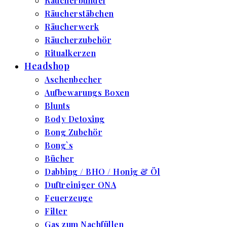
Räucherbündel
Räucherstäbchen
Räucherwerk
Räucherzubehör
Ritualkerzen
Headshop
Aschenbecher
Aufbewarungs Boxen
Blunts
Body Detoxing
Bong Zubehör
Bong`s
Bücher
Dabbing / BHO / Honig & Öl
Duftreiniger ONA
Feuerzeuge
Filter
Gas zum Nachfüllen