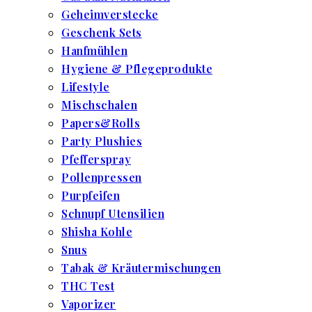
Geheimverstecke
Geschenk Sets
Hanfmühlen
Hygiene & Pflegeprodukte
Lifestyle
Mischschalen
Papers&Rolls
Party Plushies
Pfefferspray
Pollenpressen
Purpfeifen
Schnupf Utensilien
Shisha Kohle
Snus
Tabak & Kräutermischungen
THC Test
Vaporizer