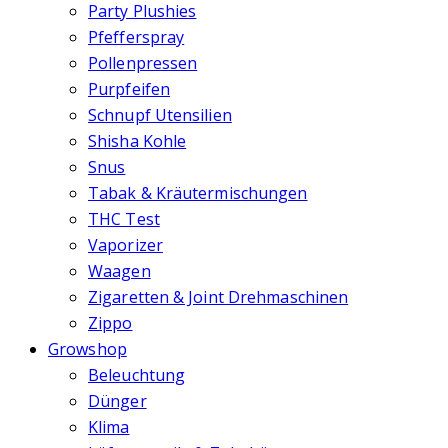
Party Plushies
Pfefferspray
Pollenpressen
Purpfeifen
Schnupf Utensilien
Shisha Kohle
Snus
Tabak & Kräutermischungen
THC Test
Vaporizer
Waagen
Zigaretten & Joint Drehmaschinen
Zippo
Growshop
Beleuchtung
Dünger
Klima