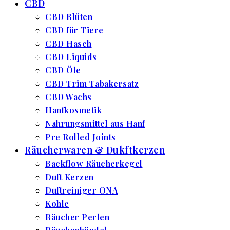
CBD
CBD Blüten
CBD für Tiere
CBD Hasch
CBD Liquids
CBD Öle
CBD Trim Tabakersatz
CBD Wachs
Hanfkosmetik
Nahrungsmittel aus Hanf
Pre Rolled Joints
Räucherwaren & Dukftkerzen
Backflow Räucherkegel
Duft Kerzen
Duftreiniger ONA
Kohle
Räucher Perlen