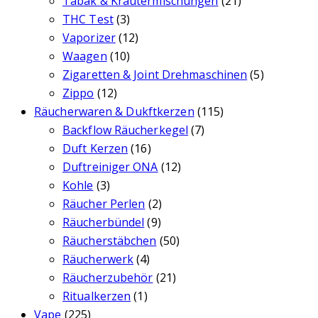
Tabak & Kräutermischungen
(21)
THC Test
(3)
Vaporizer
(12)
Waagen
(10)
Zigaretten & Joint Drehmaschinen
(5)
Zippo
(12)
Räucherwaren & Dukftkerzen
(115)
Backflow Räucherkegel
(7)
Duft Kerzen
(16)
Duftreiniger ONA
(12)
Kohle
(3)
Räucher Perlen
(2)
Räucherbündel
(9)
Räucherstäbchen
(50)
Räucherwerk
(4)
Räucherzubehör
(21)
Ritualkerzen
(1)
Vape
(225)