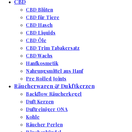
CBD
CBD Blüten
CBD für Tiere
CBD Hasch
CBD Liquids
CBD Öle
CBD Trim Tabakersatz
CBD Wachs
Hanfkosmetik
Nahrungsmittel aus Hanf
Pre Rolled Joints
Räucherwaren & Dukftkerzen
Backflow Räucherkegel
Duft Kerzen
Duftreiniger ONA
Kohle
Räucher Perlen