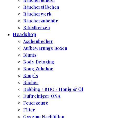
Räucherbündel
Räucherstäbchen
Räucherwerk
Räucherzubehör
Ritualkerzen
Headshop
Aschenbecher
Aufbewarungs Boxen
Blunts
Body Detoxing
Bong Zubehör
Bong`s
Bücher
Dabbing / BHO / Honig & Öl
Duftreiniger ONA
Feuerzeuge
Filter
Gas zum Nachfüllen