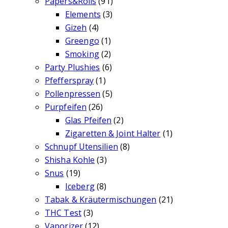
Papers&Rolls
(91)
Elements
(3)
Gizeh
(4)
Greengo
(1)
Smoking
(2)
Party Plushies
(6)
Pfefferspray
(1)
Pollenpressen
(5)
Purpfeifen
(26)
Glas Pfeifen
(2)
Zigaretten & Joint Halter
(1)
Schnupf Utensilien
(8)
Shisha Kohle
(3)
Snus
(19)
Iceberg
(8)
Tabak & Kräutermischungen
(21)
THC Test
(3)
Vaporizer
(12)