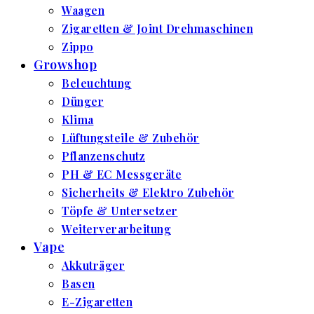
Waagen
Zigaretten & Joint Drehmaschinen
Zippo
Growshop
Beleuchtung
Dünger
Klima
Lüftungsteile & Zubehör
Pflanzenschutz
PH & EC Messgeräte
Sicherheits & Elektro Zubehör
Töpfe & Untersetzer
Weiterverarbeitung
Vape
Akkuträger
Basen
E-Zigaretten