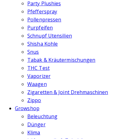
Party Plushies
Pfefferspray
Pollenpressen
Purpfeifen
Schnupf Utensilien
Shisha Kohle
Snus
Tabak & Kräutermischungen
THC Test
Vaporizer
Waagen
Zigaretten & Joint Drehmaschinen
Zippo
Growshop
Beleuchtung
Dünger
Klima