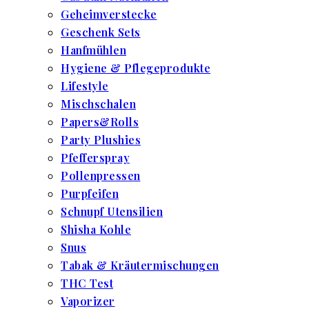
Geheimverstecke
Geschenk Sets
Hanfmühlen
Hygiene & Pflegeprodukte
Lifestyle
Mischschalen
Papers&Rolls
Party Plushies
Pfefferspray
Pollenpressen
Purpfeifen
Schnupf Utensilien
Shisha Kohle
Snus
Tabak & Kräutermischungen
THC Test
Vaporizer