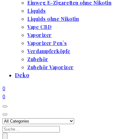
Einweg E-Zigaretten ohne Nikotin
Liquids
Liquids ohne Nikotin
Vape CBD
Vaporizer
Vaporizer Pen`s
Verdampferköpfe
Zubehör
Zubehör Vaporizer
Deko
0
0
Search
for: