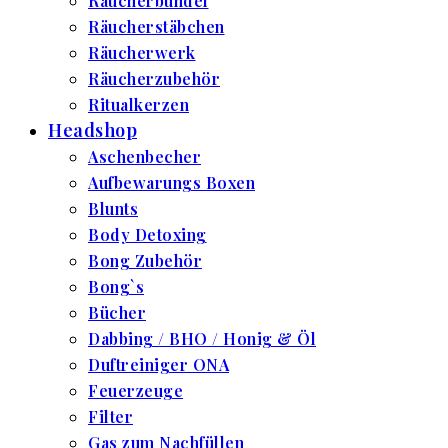
Räucherbündel
Räucherstäbchen
Räucherwerk
Räucherzubehör
Ritualkerzen
Headshop
Aschenbecher
Aufbewarungs Boxen
Blunts
Body Detoxing
Bong Zubehör
Bong`s
Bücher
Dabbing / BHO / Honig & Öl
Duftreiniger ONA
Feuerzeuge
Filter
Gas zum Nachfüllen