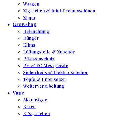
Waagen
Zigaretten & Joint Drehmaschinen
Zippo
Growshop
Beleuchtung
Dünger
Klima
Lüftungsteile & Zubehör
Pflanzenschutz
PH & EC Messgeräte
Sicherheits & Elektro Zubehör
Töpfe & Untersetzer
Weiterverarbeitung
Vape
Akkuträger
Basen
E-Zigaretten