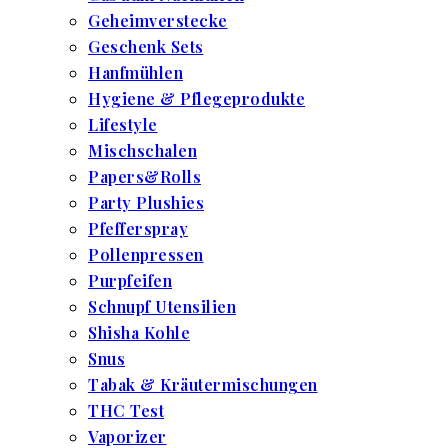
Geheimverstecke
Geschenk Sets
Hanfmühlen
Hygiene & Pflegeprodukte
Lifestyle
Mischschalen
Papers&Rolls
Party Plushies
Pfefferspray
Pollenpressen
Purpfeifen
Schnupf Utensilien
Shisha Kohle
Snus
Tabak & Kräutermischungen
THC Test
Vaporizer