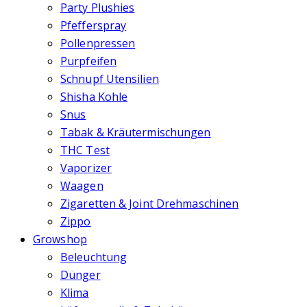
Party Plushies
Pfefferspray
Pollenpressen
Purpfeifen
Schnupf Utensilien
Shisha Kohle
Snus
Tabak & Kräutermischungen
THC Test
Vaporizer
Waagen
Zigaretten & Joint Drehmaschinen
Zippo
Growshop
Beleuchtung
Dünger
Klima