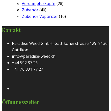
Verdampferköpfe
(28)
Zubehör
(40)
Zubehör Vaporizer
(16)
Kontakt
Paradise Weed GmbH, Gattikonerstrasse 129, 8136
Gattikon
info@paradise-weed.ch
+44 592 87 26
+41 76 391 77 27
Öffnungsszeiten