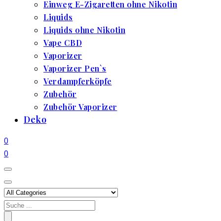
Einweg E-Zigaretten ohne Nikotin
Liquids
Liquids ohne Nikotin
Vape CBD
Vaporizer
Vaporizer Pen`s
Verdampferköpfe
Zubehör
Zubehör Vaporizer
Deko
0
0
Search
for: