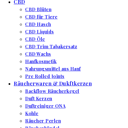
CBD
CBD Blüten
CBD für Tiere
CBD Hasch
CBD Liquids
CBD Öle
CBD Trim Tabakersatz
CBD Wachs
Hanfkosmetik
Nahrungsmittel aus Hanf
Pre Rolled Joints
Räucherwaren & Dukftkerzen
Backflow Räucherkegel
Duft Kerzen
Duftreiniger ONA
Kohle
Räucher Perlen