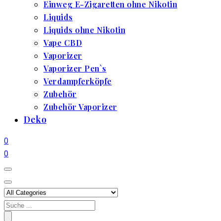
Einweg E-Zigaretten ohne Nikotin
Liquids
Liquids ohne Nikotin
Vape CBD
Vaporizer
Vaporizer Pen`s
Verdampferköpfe
Zubehör
Zubehör Vaporizer
Deko
0
0
Search
for: