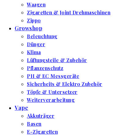
Waagen
Zigaretten & Joint Drehmaschinen
Zippo
Growshop
Beleuchtung
Dünger
Klima
Lüftungsteile & Zubehör
Pflanzenschutz
PH & EC Messgeräte
Sicherheits & Elektro Zubehör
Töpfe & Untersetzer
Weiterverarbeitung
Vape
Akkuträger
Basen
E-Zigaretten