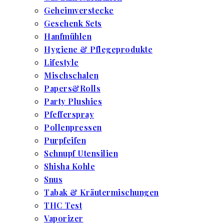
Geheimverstecke
Geschenk Sets
Hanfmühlen
Hygiene & Pflegeprodukte
Lifestyle
Mischschalen
Papers&Rolls
Party Plushies
Pfefferspray
Pollenpressen
Purpfeifen
Schnupf Utensilien
Shisha Kohle
Snus
Tabak & Kräutermischungen
THC Test
Vaporizer