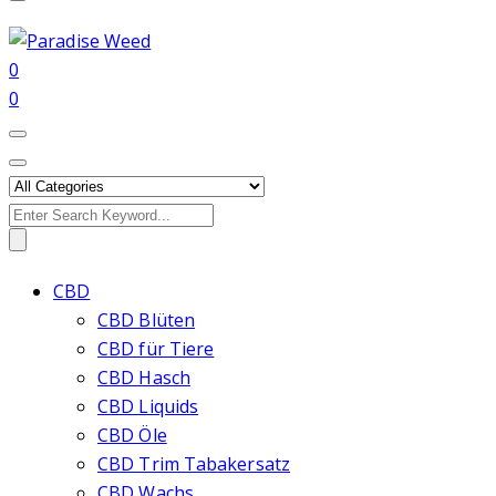
0
0
Search
for:
CBD
CBD Blüten
CBD für Tiere
CBD Hasch
CBD Liquids
CBD Öle
CBD Trim Tabakersatz
CBD Wachs