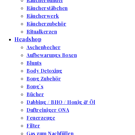
Räucherbündel
Räucherstäbchen
Räucherwerk
Räucherzubehör
Ritualkerzen
Headshop
Aschenbecher
Aufbewarungs Boxen
Blunts
Body Detoxing
Bong Zubehör
Bong`s
Bücher
Dabbing / BHO / Honig & Öl
Duftreiniger ONA
Feuerzeuge
Filter
Gas zum Nachfüllen