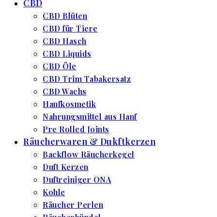
CBD
CBD Blüten
CBD für Tiere
CBD Hasch
CBD Liquids
CBD Öle
CBD Trim Tabakersatz
CBD Wachs
Hanfkosmetik
Nahrungsmittel aus Hanf
Pre Rolled Joints
Räucherwaren & Dukftkerzen
Backflow Räucherkegel
Duft Kerzen
Duftreiniger ONA
Kohle
Räucher Perlen