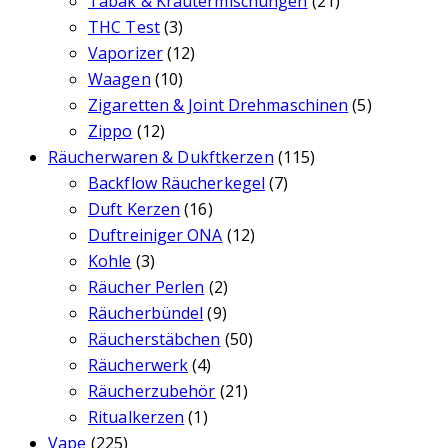
Tabak & Kräutermischungen
(21)
THC Test
(3)
Vaporizer
(12)
Waagen
(10)
Zigaretten & Joint Drehmaschinen
(5)
Zippo
(12)
Räucherwaren & Dukftkerzen
(115)
Backflow Räucherkegel
(7)
Duft Kerzen
(16)
Duftreiniger ONA
(12)
Kohle
(3)
Räucher Perlen
(2)
Räucherbündel
(9)
Räucherstäbchen
(50)
Räucherwerk
(4)
Räucherzubehör
(21)
Ritualkerzen
(1)
Vape
(225)