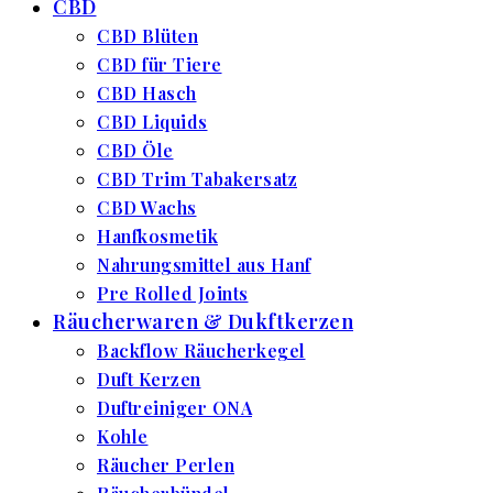
CBD
CBD Blüten
CBD für Tiere
CBD Hasch
CBD Liquids
CBD Öle
CBD Trim Tabakersatz
CBD Wachs
Hanfkosmetik
Nahrungsmittel aus Hanf
Pre Rolled Joints
Räucherwaren & Dukftkerzen
Backflow Räucherkegel
Duft Kerzen
Duftreiniger ONA
Kohle
Räucher Perlen