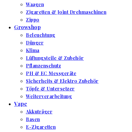
Waagen
Zigaretten & Joint Drehmaschinen
Zippo
Growshop
Beleuchtung
Dünger
Klima
Lüftungsteile & Zubehör
Pflanzenschutz
PH & EC Messgeräte
Sicherheits & Elektro Zubehör
Töpfe & Untersetzer
Weiterverarbeitung
Vape
Akkuträger
Basen
E-Zigaretten