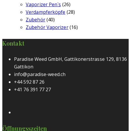
Vaporizer Pen`s
(26)
Verdampferköpfe
(28)
Zubehör
(40)
Zubehör Vaporizer
(16)
Kontakt
Paradise Weed GmbH, Gattikonerstrasse 129, 8136
Gattikon
info@paradise-weed.ch
+44 592 87 26
+41 76 391 77 27
Öffnungsszeiten