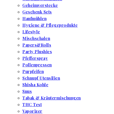
Geheimverstecke
Geschenk Sets
Hanfmühlen
Hygiene & Pflegeprodukte
Lifestyle
Mischschalen
Papers&Rolls
Party Plushies
Pfefferspray
Pollenpressen
Purpfeifen
Schnupf Utensilien
Shisha Kohle
Snus
Tabak & Kräutermischungen
THC Test
Vaporizer