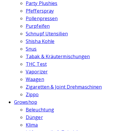
Party Plushies
Pfefferspray
Pollenpressen
Purpfeifen
Schnupf Utensilien
Shisha Kohle
Snus
Tabak & Kräutermischungen
THC Test
Vaporizer
Waagen
Zigaretten & Joint Drehmaschinen
Zippo
Growshop
Beleuchtung
Dünger
Klima