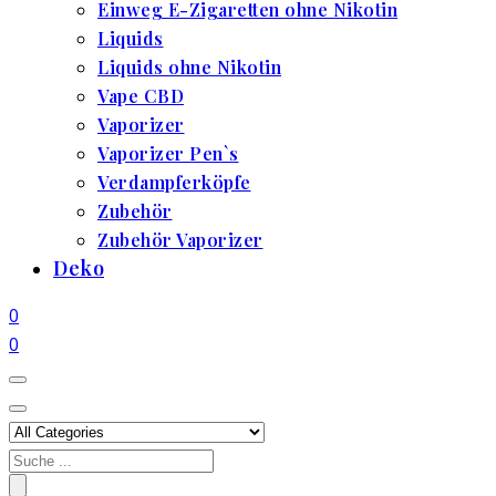
Einweg E-Zigaretten ohne Nikotin
Liquids
Liquids ohne Nikotin
Vape CBD
Vaporizer
Vaporizer Pen`s
Verdampferköpfe
Zubehör
Zubehör Vaporizer
Deko
0
0
Search
for: