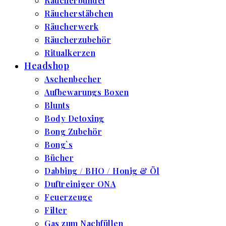
Räucherbündel
Räucherstäbchen
Räucherwerk
Räucherzubehör
Ritualkerzen
Headshop
Aschenbecher
Aufbewarungs Boxen
Blunts
Body Detoxing
Bong Zubehör
Bong`s
Bücher
Dabbing / BHO / Honig & Öl
Duftreiniger ONA
Feuerzeuge
Filter
Gas zum Nachfüllen