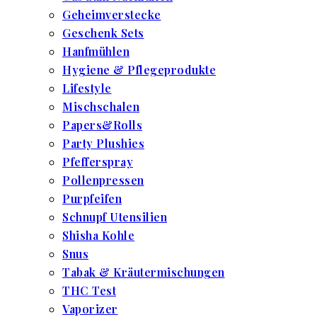
Geheimverstecke
Geschenk Sets
Hanfmühlen
Hygiene & Pflegeprodukte
Lifestyle
Mischschalen
Papers&Rolls
Party Plushies
Pfefferspray
Pollenpressen
Purpfeifen
Schnupf Utensilien
Shisha Kohle
Snus
Tabak & Kräutermischungen
THC Test
Vaporizer