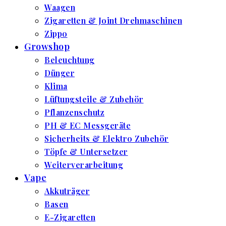
Waagen
Zigaretten & Joint Drehmaschinen
Zippo
Growshop
Beleuchtung
Dünger
Klima
Lüftungsteile & Zubehör
Pflanzenschutz
PH & EC Messgeräte
Sicherheits & Elektro Zubehör
Töpfe & Untersetzer
Weiterverarbeitung
Vape
Akkuträger
Basen
E-Zigaretten