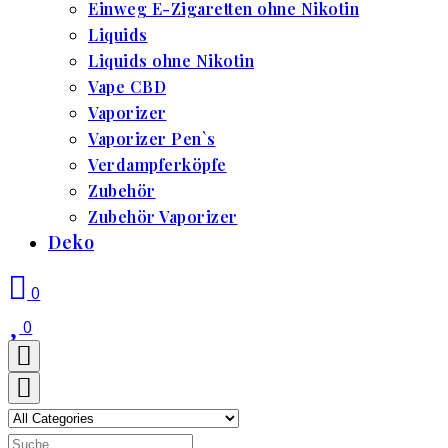
Einweg E-Zigaretten ohne Nikotin
Liquids
Liquids ohne Nikotin
Vape CBD
Vaporizer
Vaporizer Pen`s
Verdampferköpfe
Zubehör
Zubehör Vaporizer
Deko
0
0
Search