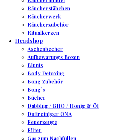
Räucherbündel
Räucherstäbchen
Räucherwerk
Räucherzubehör
Ritualkerzen
Headshop
Aschenbecher
Aufbewarungs Boxen
Blunts
Body Detoxing
Bong Zubehör
Bong`s
Bücher
Dabbing / BHO / Honig & Öl
Duftreiniger ONA
Feuerzeuge
Filter
Gas zum Nachfüllen