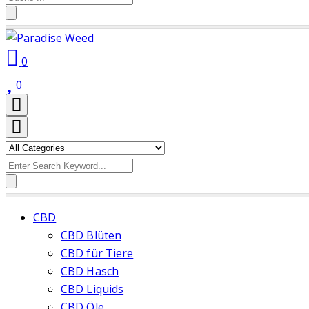
for:
0
0
Search
for:
CBD
CBD Blüten
CBD für Tiere
CBD Hasch
CBD Liquids
CBD Öle