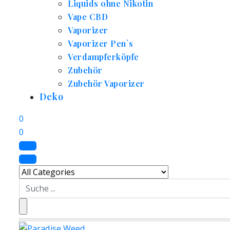
Liquids ohne Nikotin
Vape CBD
Vaporizer
Vaporizer Pen`s
Verdampferköpfe
Zubehör
Zubehör Vaporizer
Deko
0
0
Search
for: