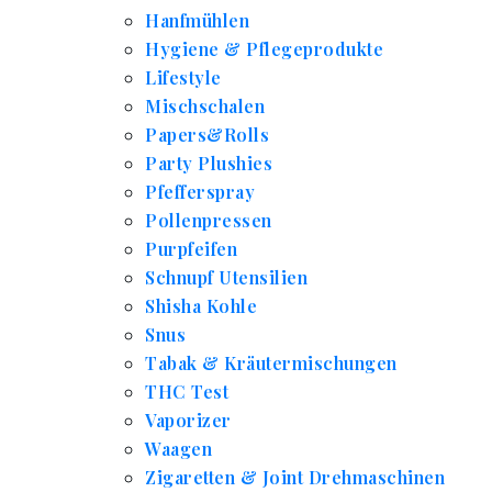
Hanfmühlen
Hygiene & Pflegeprodukte
Lifestyle
Mischschalen
Papers&Rolls
Party Plushies
Pfefferspray
Pollenpressen
Purpfeifen
Schnupf Utensilien
Shisha Kohle
Snus
Tabak & Kräutermischungen
THC Test
Vaporizer
Waagen
Zigaretten & Joint Drehmaschinen