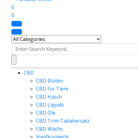
0
0
Search
for:
CBD
CBD Blüten
CBD für Tiere
CBD Hasch
CBD Liquids
CBD Öle
CBD Trim Tabakersatz
CBD Wachs
Hanfkosmetik