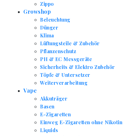
Zippo
Growshop
Beleuchtung
Dünger
Klima
Lüftungsteile & Zubehör
Pflanzenschutz
PH & EC Messgeräte
Sicherheits & Elektro Zubehör
Töpfe & Untersetzer
Weiterverarbeitung
Vape
Akkuträger
Basen
E-Zigaretten
Einweg E-Zigaretten ohne Nikotin
Liquids