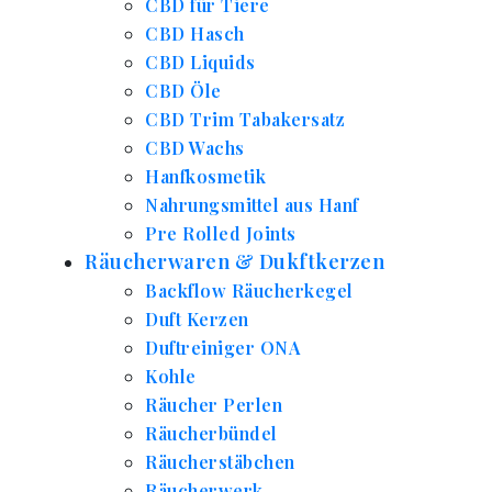
CBD für Tiere
CBD Hasch
CBD Liquids
CBD Öle
CBD Trim Tabakersatz
CBD Wachs
Hanfkosmetik
Nahrungsmittel aus Hanf
Pre Rolled Joints
Räucherwaren & Dukftkerzen
Backflow Räucherkegel
Duft Kerzen
Duftreiniger ONA
Kohle
Räucher Perlen
Räucherbündel
Räucherstäbchen
Räucherwerk