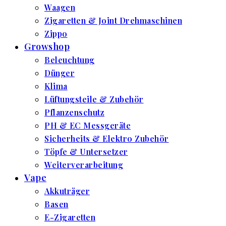
Waagen
Zigaretten & Joint Drehmaschinen
Zippo
Growshop
Beleuchtung
Dünger
Klima
Lüftungsteile & Zubehör
Pflanzenschutz
PH & EC Messgeräte
Sicherheits & Elektro Zubehör
Töpfe & Untersetzer
Weiterverarbeitung
Vape
Akkuträger
Basen
E-Zigaretten