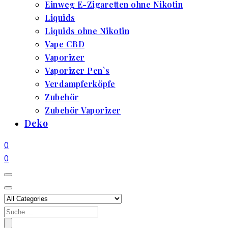
Einweg E-Zigaretten ohne Nikotin
Liquids
Liquids ohne Nikotin
Vape CBD
Vaporizer
Vaporizer Pen`s
Verdampferköpfe
Zubehör
Zubehör Vaporizer
Deko
0
0
Search
for: