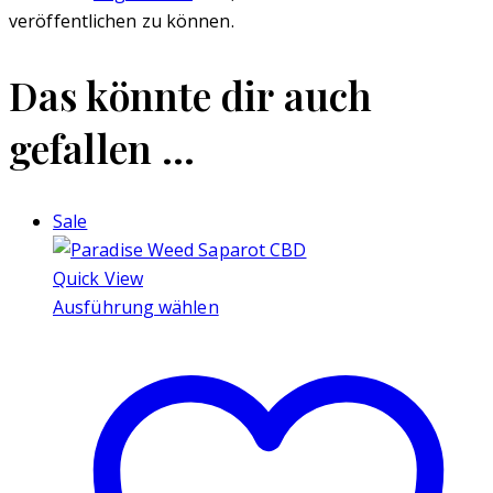
veröffentlichen zu können.
Das könnte dir auch
gefallen …
Sale
Quick View
Ausführung wählen
Dieses
Produkt
weist
mehrere
Varianten
auf.