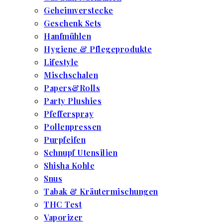
Geheimverstecke
Geschenk Sets
Hanfmühlen
Hygiene & Pflegeprodukte
Lifestyle
Mischschalen
Papers&Rolls
Party Plushies
Pfefferspray
Pollenpressen
Purpfeifen
Schnupf Utensilien
Shisha Kohle
Snus
Tabak & Kräutermischungen
THC Test
Vaporizer