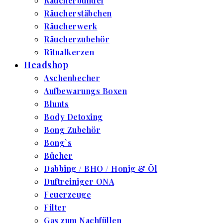
Räucherbündel
Räucherstäbchen
Räucherwerk
Räucherzubehör
Ritualkerzen
Headshop
Aschenbecher
Aufbewarungs Boxen
Blunts
Body Detoxing
Bong Zubehör
Bong`s
Bücher
Dabbing / BHO / Honig & Öl
Duftreiniger ONA
Feuerzeuge
Filter
Gas zum Nachfüllen