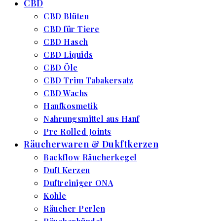
CBD
CBD Blüten
CBD für Tiere
CBD Hasch
CBD Liquids
CBD Öle
CBD Trim Tabakersatz
CBD Wachs
Hanfkosmetik
Nahrungsmittel aus Hanf
Pre Rolled Joints
Räucherwaren & Dukftkerzen
Backflow Räucherkegel
Duft Kerzen
Duftreiniger ONA
Kohle
Räucher Perlen