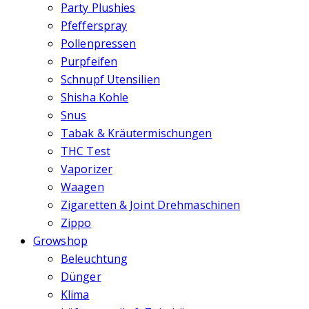
Party Plushies
Pfefferspray
Pollenpressen
Purpfeifen
Schnupf Utensilien
Shisha Kohle
Snus
Tabak & Kräutermischungen
THC Test
Vaporizer
Waagen
Zigaretten & Joint Drehmaschinen
Zippo
Growshop
Beleuchtung
Dünger
Klima