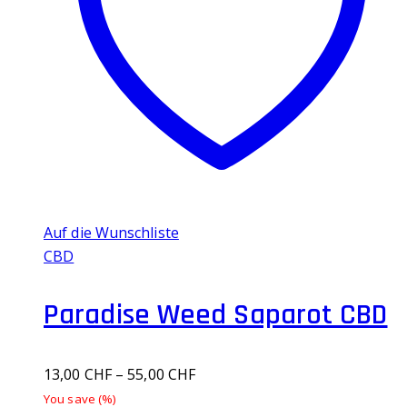
Die
Optionen
können
auf
der
Produktseite
gewählt
werden
Auf die Wunschliste
CBD
Paradise Weed Saparot CBD
13,00
CHF
–
55,00
CHF
You save
(
%)