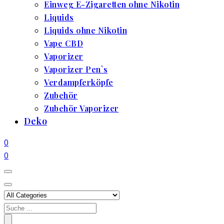
Einweg E-Zigaretten ohne Nikotin
Liquids
Liquids ohne Nikotin
Vape CBD
Vaporizer
Vaporizer Pen`s
Verdampferköpfe
Zubehör
Zubehör Vaporizer
Deko
0
0
Search
for: