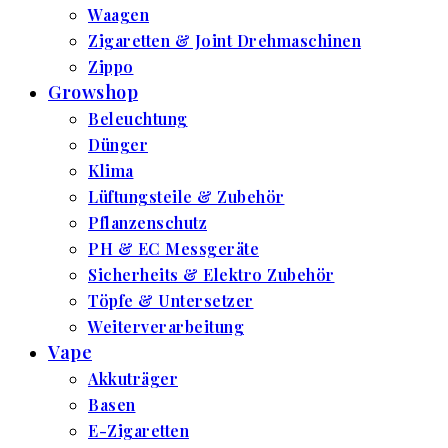
Waagen
Zigaretten & Joint Drehmaschinen
Zippo
Growshop
Beleuchtung
Dünger
Klima
Lüftungsteile & Zubehör
Pflanzenschutz
PH & EC Messgeräte
Sicherheits & Elektro Zubehör
Töpfe & Untersetzer
Weiterverarbeitung
Vape
Akkuträger
Basen
E-Zigaretten