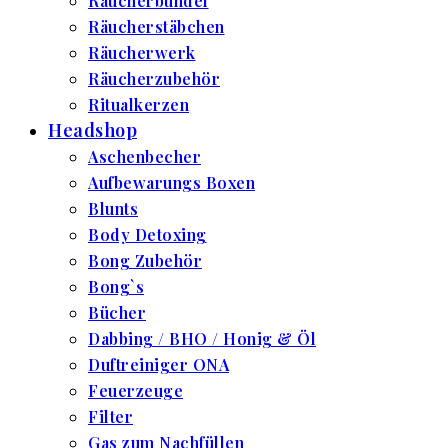
Räucherbündel
Räucherstäbchen
Räucherwerk
Räucherzubehör
Ritualkerzen
Headshop
Aschenbecher
Aufbewarungs Boxen
Blunts
Body Detoxing
Bong Zubehör
Bong`s
Bücher
Dabbing / BHO / Honig & Öl
Duftreiniger ONA
Feuerzeuge
Filter
Gas zum Nachfüllen