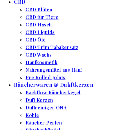
CBD
CBD Blüten
CBD für Tiere
CBD Hasch
CBD Liquids
CBD Öle
CBD Trim Tabakersatz
CBD Wachs
Hanfkosmetik
Nahrungsmittel aus Hanf
Pre Rolled Joints
Räucherwaren & Dukftkerzen
Backflow Räucherkegel
Duft Kerzen
Duftreiniger ONA
Kohle
Räucher Perlen