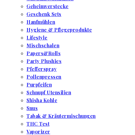
Geheimverstecke
Geschenk Sets
Hanfmühlen
Hygiene & Pflegeprodukte
Lifestyle
Mischschalen
Papers&Rolls
Party Plushies
Pfefferspray
Pollenpressen
Purpfeifen
Schnupf Utensilien
Shisha Kohle
Snus
Tabak & Kräutermischungen
THC Test
Vaporizer