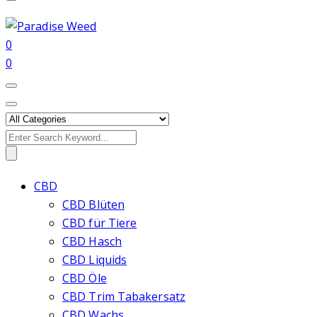
0
0
Search
for:
CBD
CBD Blüten
CBD für Tiere
CBD Hasch
CBD Liquids
CBD Öle
CBD Trim Tabakersatz
CBD Wachs