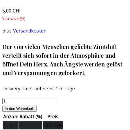
5,00
CHF
You save
(
%)
plus
Versandkosten
Der von vielen Menschen geliebte Zimtduft
verteilt sich sofort in der Atmosphäre und
öffnet Dein Herz. Auch Ängste werden gelöst
und Verspannungen gelockert.
Delivery time:
Lieferzeit 1-3 Tage
Banjara
Zimt
In den Warenkorb
Räucherkugeln
Anzahl
Rabatt (%)
Preis
5stk.
1 - 4
—
5,00
CHF