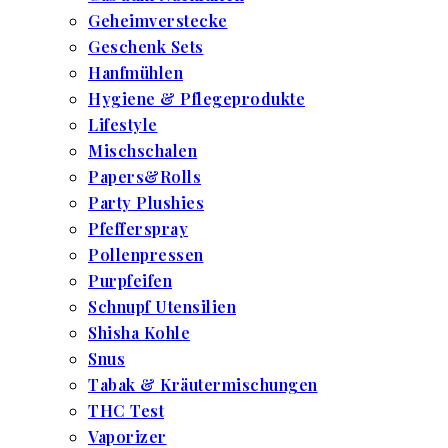
Geheimverstecke
Geschenk Sets
Hanfmühlen
Hygiene & Pflegeprodukte
Lifestyle
Mischschalen
Papers&Rolls
Party Plushies
Pfefferspray
Pollenpressen
Purpfeifen
Schnupf Utensilien
Shisha Kohle
Snus
Tabak & Kräutermischungen
THC Test
Vaporizer