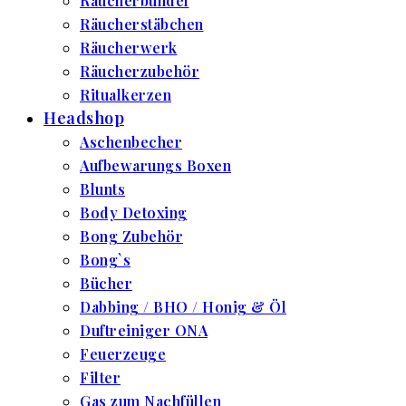
Räucherbündel
Räucherstäbchen
Räucherwerk
Räucherzubehör
Ritualkerzen
Headshop
Aschenbecher
Aufbewarungs Boxen
Blunts
Body Detoxing
Bong Zubehör
Bong`s
Bücher
Dabbing / BHO / Honig & Öl
Duftreiniger ONA
Feuerzeuge
Filter
Gas zum Nachfüllen