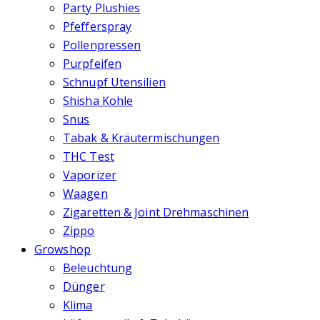
Party Plushies
Pfefferspray
Pollenpressen
Purpfeifen
Schnupf Utensilien
Shisha Kohle
Snus
Tabak & Kräutermischungen
THC Test
Vaporizer
Waagen
Zigaretten & Joint Drehmaschinen
Zippo
Growshop
Beleuchtung
Dünger
Klima