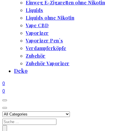
Einweg E-Zigaretten ohne Nikotin
Liquids
Liquids ohne Nikotin
Vape CBD
Vaporizer
Vaporizer Pen`s
Verdampferköpfe
Zubehör
Zubehör Vaporizer
Deko
0
0
Search
for: