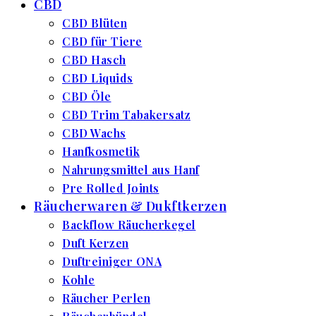
CBD
CBD Blüten
CBD für Tiere
CBD Hasch
CBD Liquids
CBD Öle
CBD Trim Tabakersatz
CBD Wachs
Hanfkosmetik
Nahrungsmittel aus Hanf
Pre Rolled Joints
Räucherwaren & Dukftkerzen
Backflow Räucherkegel
Duft Kerzen
Duftreiniger ONA
Kohle
Räucher Perlen