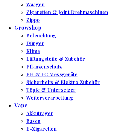
Waagen
Zigaretten & Joint Drehmaschinen
Zippo
Growshop
Beleuchtung
Dünger
Klima
Lüftungsteile & Zubehör
Pflanzenschutz
PH & EC Messgeräte
Sicherheits & Elektro Zubehör
Töpfe & Untersetzer
Weiterverarbeitung
Vape
Akkuträger
Basen
E-Zigaretten