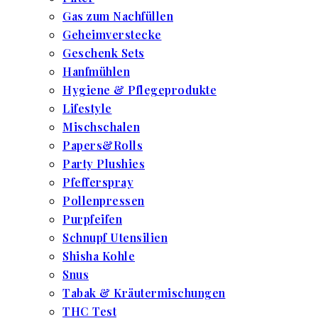
Gas zum Nachfüllen
Geheimverstecke
Geschenk Sets
Hanfmühlen
Hygiene & Pflegeprodukte
Lifestyle
Mischschalen
Papers&Rolls
Party Plushies
Pfefferspray
Pollenpressen
Purpfeifen
Schnupf Utensilien
Shisha Kohle
Snus
Tabak & Kräutermischungen
THC Test