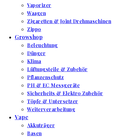
Vaporizer
Waagen
Zigaretten & Joint Drehmaschinen
Zippo
Growshop
Beleuchtung
Dünger
Klima
Lüftungsteile & Zubehör
Pflanzenschutz
PH & EC Messgeräte
Sicherheits & Elektro Zubehör
Töpfe & Untersetzer
Weiterverarbeitung
Vape
Akkuträger
Basen