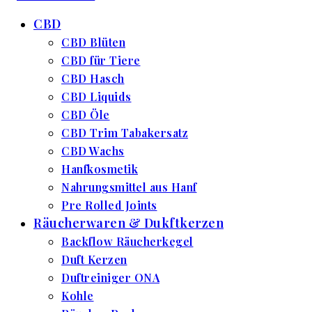
CBD
CBD Blüten
CBD für Tiere
CBD Hasch
CBD Liquids
CBD Öle
CBD Trim Tabakersatz
CBD Wachs
Hanfkosmetik
Nahrungsmittel aus Hanf
Pre Rolled Joints
Räucherwaren & Dukftkerzen
Backflow Räucherkegel
Duft Kerzen
Duftreiniger ONA
Kohle