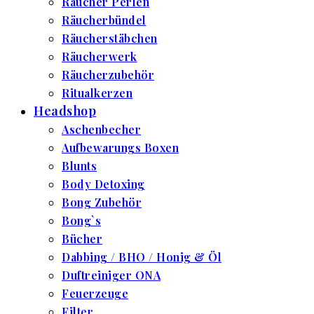
Räucher Perlen
Räucherbündel
Räucherstäbchen
Räucherwerk
Räucherzubehör
Ritualkerzen
Headshop
Aschenbecher
Aufbewarungs Boxen
Blunts
Body Detoxing
Bong Zubehör
Bong`s
Bücher
Dabbing / BHO / Honig & Öl
Duftreiniger ONA
Feuerzeuge
Filter