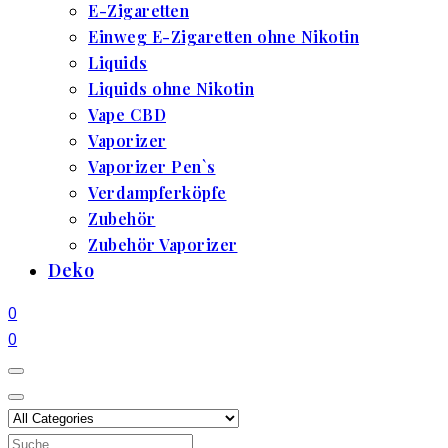
E-Zigaretten
Einweg E-Zigaretten ohne Nikotin
Liquids
Liquids ohne Nikotin
Vape CBD
Vaporizer
Vaporizer Pen`s
Verdampferköpfe
Zubehör
Zubehör Vaporizer
Deko
0
0
Search