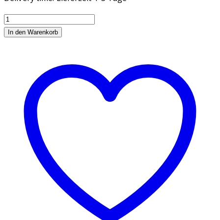
Räucherbündel
(
In den Warenkorb
Smudge
Stick
)
Weisser
Salbei
&
Kastilienrose
Menge