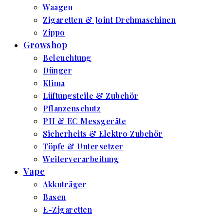
Waagen
Zigaretten & Joint Drehmaschinen
Zippo
Growshop
Beleuchtung
Dünger
Klima
Lüftungsteile & Zubehör
Pflanzenschutz
PH & EC Messgeräte
Sicherheits & Elektro Zubehör
Töpfe & Untersetzer
Weiterverarbeitung
Vape
Akkuträger
Basen
E-Zigaretten