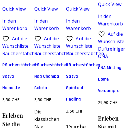
Quick View
Quick View
Quick View
Quick View
In den
In den
In den
In den
Warenkorb
Warenkorb
Warenkorb
Warenkorb
Auf die
Auf die
Auf die
Auf die
Wunschliste
Wunschliste
Wunschliste
Wunschliste
Duftreiniger
Räucherstäbchen
Räucherstäbchen
Räucherstäbchen
ONA
Räucherstäbchen
Räucherstäbchen
Räucherstäbchen
ONA Misting
Satya
Nag Champa
Satya
Dome
Namaste
Goloka
Spiritual
Verdampfer
Healing
3,50
CHF
3,50
CHF
29,90
CHF
3,50
CHF
Die
Erleben
Erleben
klassischen
Sie die
Tauche
Sie mit
Nag