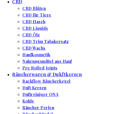
CBD
CBD Blüten
CBD für Tiere
CBD Hasch
CBD Liquids
CBD Öle
CBD Trim Tabakersatz
CBD Wachs
Hanfkosmetik
Nahrungsmittel aus Hanf
Pre Rolled Joints
Räucherwaren & Dukftkerzen
Backflow Räucherkegel
Duft Kerzen
Duftreiniger ONA
Kohle
Räucher Perlen