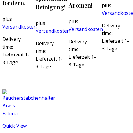
fördern.
Aromen!
plus
Reinigung!
Versandkost
plus
plus
plus
Delivery
Versandkosten
Versandkosten
Versandkosten
time:
Delivery
Lieferzeit 1-
Delivery
Delivery
time:
3 Tage
time:
time:
Lieferzeit 1-
Lieferzeit 1-
Lieferzeit 1-
3 Tage
3 Tage
3 Tage
Quick View