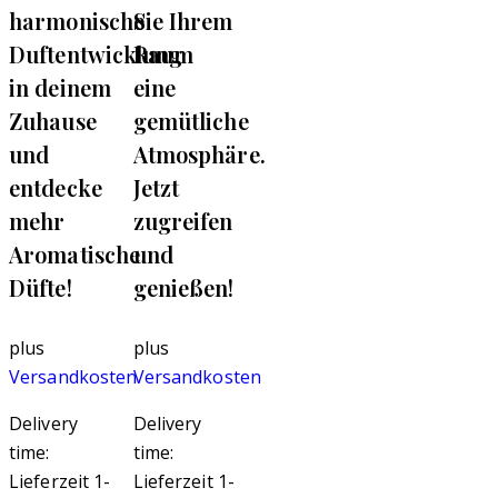
harmonische
Sie Ihrem
Duftentwicklung
Raum
in deinem
eine
Zuhause
gemütliche
und
Atmosphäre.
entdecke
Jetzt
mehr
zugreifen
Aromatische
und
Düfte!
genießen!
plus
plus
Versandkosten
Versandkosten
Delivery
Delivery
time:
time:
Lieferzeit 1-
Lieferzeit 1-