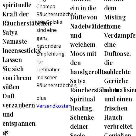
spirituelle
Champa
ein in die
dem
Kraft der
Räucherstäbchen
Düfte von
Misting
Räucherstäbchen
von Goloka
Nadelwäldern
Dome
sind eine
Satya
und
Verdampfe
ganz
Namaste
weichem
eine
besondere
Incensesticks!
Moos mit
Duftoase,
Empfehlung
Lassen
den
die
für
Sie sich
Liebhaber
handgerollten
schlechte
von ihrem
indischer
Satya
Gerüche
Räucherstäbchen.
süßen
Räucherstäbchen
neutralisie
Duft
Spiritual
und einen
plus
verzaubern
Versandkosten
Healing.
frischen
und
Schenke
Hauch
entspannen.
deiner
verbreitet.
🌿
Seele
Genießen