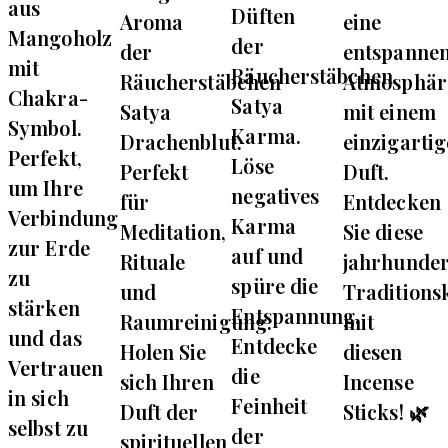
aus
Düften
Aroma
eine
Mangoholz
der
der
entspanne
mit
Räucherstäbchen
Räucherstäbchen
Atmosphär
Chakra-
Satya
Satya
mit einem
Symbol.
Karma.
Drachenblut.
einzigarti
Perfekt,
Löse
Perfekt
Duft.
um Ihre
negatives
für
Entdecken
Verbindung
Karma
Meditation,
Sie diese
zur Erde
auf und
Rituale
jahrhunder
zu
spüre die
und
Traditions
stärken
Entspannung.
Raumreinigung.
mit
und das
Entdecke
Holen Sie
diesen
Vertrauen
die
sich Ihren
Incense
in sich
Feinheit
Duft der
Sticks! 🌿
selbst zu
der
spirituellen