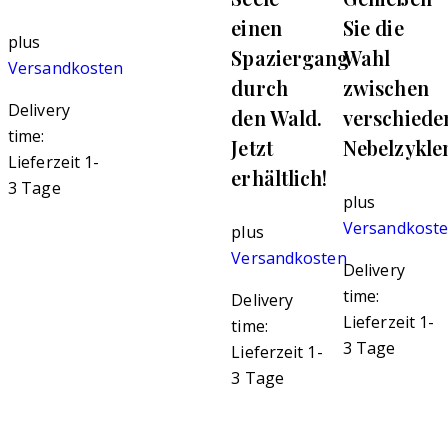
einen
Sie die
plus
Spaziergang
Wahl
Versandkosten
durch
zwischen
Delivery
den Wald.
verschiede
time:
Jetzt
Nebelzykle
Lieferzeit 1-
erhältlich!
3 Tage
plus
Versandkost
plus
Versandkosten
Delivery
time:
Delivery
Lieferzeit 1-
time:
3 Tage
Lieferzeit 1-
3 Tage