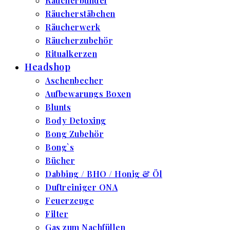
Räucherbündel
Räucherstäbchen
Räucherwerk
Räucherzubehör
Ritualkerzen
Headshop
Aschenbecher
Aufbewarungs Boxen
Blunts
Body Detoxing
Bong Zubehör
Bong`s
Bücher
Dabbing / BHO / Honig & Öl
Duftreiniger ONA
Feuerzeuge
Filter
Gas zum Nachfüllen