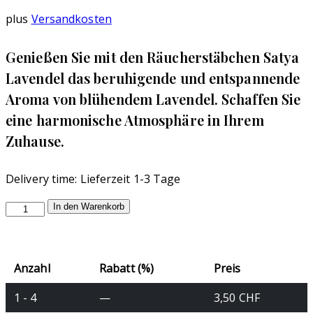
plus
Versandkosten
Genießen Sie mit den Räucherstäbchen Satya
Lavendel das beruhigende und entspannende
Aroma von blühendem Lavendel. Schaffen Sie
eine harmonische Atmosphäre in Ihrem
Zuhause.
Delivery time:
Lieferzeit 1-3 Tage
Räucherstäbchen
In den Warenkorb
Satya
Lavendel
Menge
Anzahl
Rabatt (%)
Preis
1 - 4
—
3,50
CHF