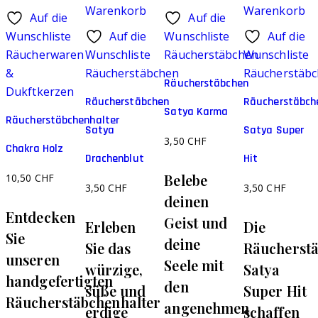
Warenkorb
Warenkorb
Auf die
Auf die
Wunschliste
Auf die
Wunschliste
Auf die
Räucherwaren
Wunschliste
Räucherstäbchen
Wunschliste
&
Räucherstäbchen
Räucherstäb
Räucherstäbchen
Dukftkerzen
Räucherstäbchen
Räucherstäbch
Satya Karma
Räucherstäbchenhalter
Satya
Satya Super
3,50
CHF
Chakra Holz
Drachenblut
Hit
Belebe
10,50
CHF
3,50
CHF
3,50
CHF
deinen
Entdecken
Geist und
Erleben
Die
Sie
deine
Sie das
Räucherst
unseren
Seele mit
würzige,
Satya
handgefertigten
den
süße und
Super Hit
Räucherstäbchenhalter
angenehmen
erdige
schaffen