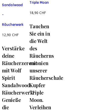
Triple Moon
Sandalwood
18,90
CHF
–
Räucherwerk
Tauchen
Sie ein in
12,90
CHF
die Welt
Verstärke
des
deine
Räucherns
Räucherzeremonien
mit
mit Wolf
unserer
Spirit
Räucherschale
Sandalwood
Kupfer
Räucherwerk!
Triple
Genieße
Moon.
die
Verleihen