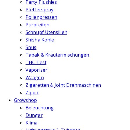
Party Plushies
Pfefferspray
Pollenpressen
Purpfeifen
Schnupf Utensilien
Shisha Kohle
Snus
Tabak & Kräutermischungen
THC Test
Vaporizer
Waagen
Zigaretten & Joint Drehmaschinen
Zippo
Growshop
Beleuchtung
Dünger
Klima