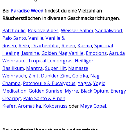
Bei
Paradise Weed
findest du eine Vielzahl an
Räucherstäbchen in diversen Geschmacksrichtungen.
Patchoulie
,
Positive Vibes
,
Weisser Salbei
,
Sandalwood
,
Palo Santo
,
Vanille
,
Vanille &
Rosen
,
Reiki
,
Drachenblut
,
Rosen
,
Karma
,
Spiritual
Healing
,
Jasmine
,
Golden Nag Vanille
,
Emotions
,
Aaruda
Weinraute
,
Tropical Lemongras
,
Heilliger
Basilikum
,
Mantra
,
Super Hit
,
Namaste
Weihrauch
,
Zimt
,
Dunkler Zimt,
Goloka
,
Nag
Champa
,
Patchoulie & Eucalyptus
,
Yagra
,
Yogic
Meditation
,
Golden Sunrise
,
Myrre
,
Black Opium
,
Energy
Clearing
,
Palo Santo & Pinen
Kiefer
,
Aromatika
,
Kokosnuss
oder
Maya Copal
.