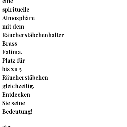
eine
spirituelle
Atmosphäre
mit dem
Räucherstäbchenhalter
Brass
Fatima.
Platz für
bis zu 5
Räucherstäbchen
gleichzeitig.
Entdecken
Sie seine
Bedeutung!
plus