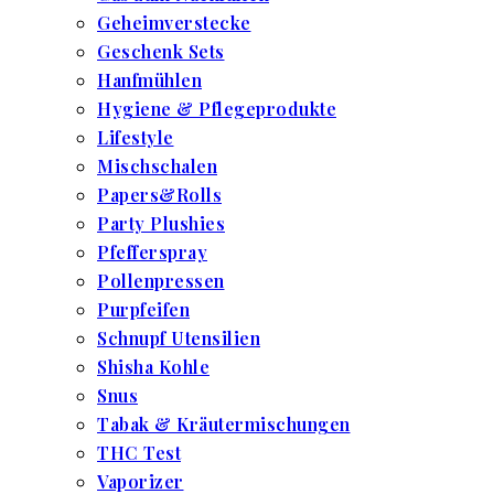
Geheimverstecke
Geschenk Sets
Hanfmühlen
Hygiene & Pflegeprodukte
Lifestyle
Mischschalen
Papers&Rolls
Party Plushies
Pfefferspray
Pollenpressen
Purpfeifen
Schnupf Utensilien
Shisha Kohle
Snus
Tabak & Kräutermischungen
THC Test
Vaporizer