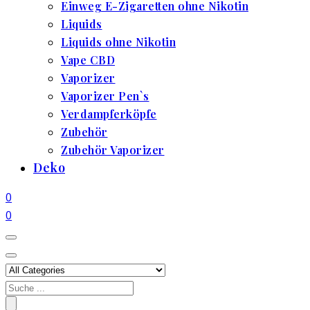
Einweg E-Zigaretten ohne Nikotin
Liquids
Liquids ohne Nikotin
Vape CBD
Vaporizer
Vaporizer Pen`s
Verdampferköpfe
Zubehör
Zubehör Vaporizer
Deko
0
0
Search
for: