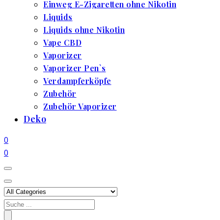
Einweg E-Zigaretten ohne Nikotin
Liquids
Liquids ohne Nikotin
Vape CBD
Vaporizer
Vaporizer Pen`s
Verdampferköpfe
Zubehör
Zubehör Vaporizer
Deko
0
0
Search
for: