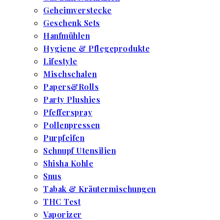
Geheimverstecke
Geschenk Sets
Hanfmühlen
Hygiene & Pflegeprodukte
Lifestyle
Mischschalen
Papers&Rolls
Party Plushies
Pfefferspray
Pollenpressen
Purpfeifen
Schnupf Utensilien
Shisha Kohle
Snus
Tabak & Kräutermischungen
THC Test
Vaporizer