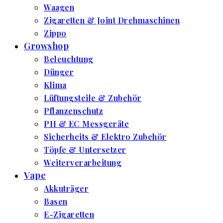
Waagen
Zigaretten & Joint Drehmaschinen
Zippo
Growshop
Beleuchtung
Dünger
Klima
Lüftungsteile & Zubehör
Pflanzenschutz
PH & EC Messgeräte
Sicherheits & Elektro Zubehör
Töpfe & Untersetzer
Weiterverarbeitung
Vape
Akkuträger
Basen
E-Zigaretten