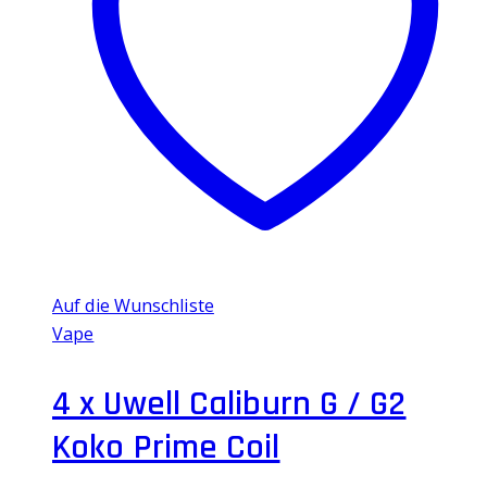
auf.
Die
Optionen
können
auf
der
Produktseite
gewählt
werden
Auf die Wunschliste
Vape
4 x Uwell Caliburn G / G2
Koko Prime Coil