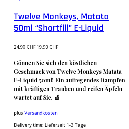
Twelve Monkeys, Matata
50ml “Shortfill” E-Liquid
Ursprünglicher
Aktueller
24,90
CHF
19,90
CHF
Preis
Preis
war:
ist:
Gönnen Sie sich den köstlichen
24,90 CHF
19,90 CHF.
Geschmack von Twelve Monkeys Matata
E-Liquid 50ml! Ein aufregendes Dampfen
mit kräftigen Trauben und reifen Äpfeln
wartet auf Sie. 🍏
plus
Versandkosten
Delivery time:
Lieferzeit 1-3 Tage