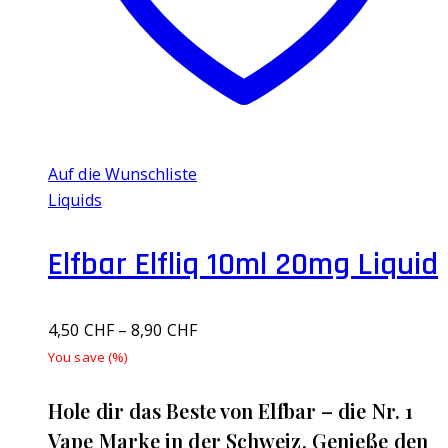
auf
der
Produktseite
gewählt
werden
Auf die Wunschliste
Liquids
Elfbar Elfliq 10ml 20mg Liquid
4,50
CHF
–
8,90
CHF
You save
(
%)
Hole dir das Beste von Elfbar – die Nr. 1
Vape Marke in der Schweiz. Genieße den