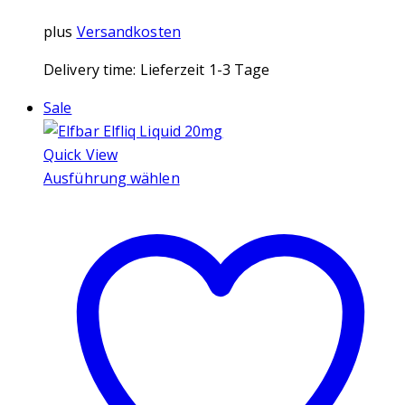
plus
Versandkosten
Delivery time:
Lieferzeit 1-3 Tage
Sale
Quick View
Ausführung wählen
Dieses
Produkt
weist
mehrere
Varianten
auf.
Die
Optionen
können