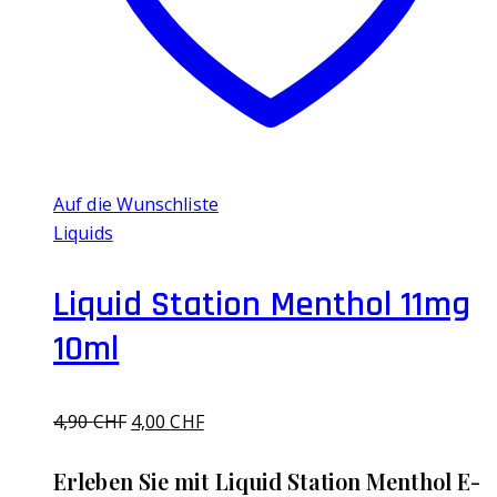
Auf die Wunschliste
Liquids
Liquid Station Menthol 11mg
10ml
Ursprünglicher
Aktueller
4,90
CHF
4,00
CHF
Preis
Preis
war:
ist:
Erleben Sie mit Liquid Station Menthol E-