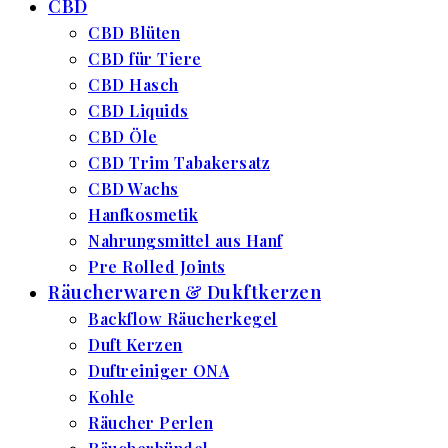
CBD
CBD Blüten
CBD für Tiere
CBD Hasch
CBD Liquids
CBD Öle
CBD Trim Tabakersatz
CBD Wachs
Hanfkosmetik
Nahrungsmittel aus Hanf
Pre Rolled Joints
Räucherwaren & Dukftkerzen
Backflow Räucherkegel
Duft Kerzen
Duftreiniger ONA
Kohle
Räucher Perlen