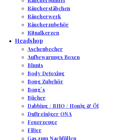
Räucherbündel
Räucherstäbchen
Räucherwerk
Räucherzubehör
Ritualkerzen
Headshop
Aschenbecher
Aufbewarungs Boxen
Blunts
Body Detoxing
Bong Zubehör
Bong`s
Bücher
Dabbing / BHO / Honig & Öl
Duftreiniger ONA
Feuerzeuge
Filter
Gas zum Nachfüllen