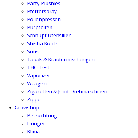
Party Plushies
Pfefferspray
Pollenpressen
Purpfeifen
Schnupf Utensilien
Shisha Kohle
Snus
Tabak & Kräutermischungen
THC Test
Vaporizer
Waagen
Zigaretten & Joint Drehmaschinen
Zippo
Growshop
Beleuchtung
Dünger
Klima