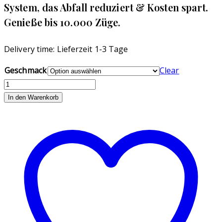
System, das Abfall reduziert & Kosten spart.
Genieße bis 10.000 Züge.
Delivery time:
Lieferzeit 1-3 Tage
Geschmack
Clear
Vozol
Vista
In den Warenkorb
Plug
Pods
6000
-
10`000
Paff`s
20mg
Diverse
Geschmäcker