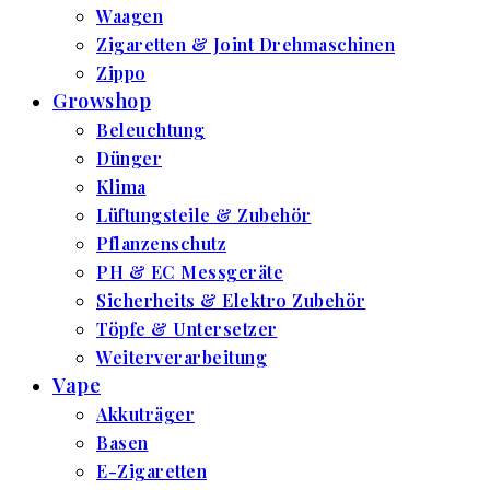
Waagen
Zigaretten & Joint Drehmaschinen
Zippo
Growshop
Beleuchtung
Dünger
Klima
Lüftungsteile & Zubehör
Pflanzenschutz
PH & EC Messgeräte
Sicherheits & Elektro Zubehör
Töpfe & Untersetzer
Weiterverarbeitung
Vape
Akkuträger
Basen
E-Zigaretten