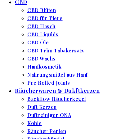
CBD
CBD Blüten
CBD für Tiere
CBD Hasch
CBD Liquids
CBD Öle
CBD Trim Tabakersatz
CBD Wachs
Hanfkosmetik
Nahrungsmittel aus Hanf
Pre Rolled Joints
Räucherwaren & Dukftkerzen
Backflow Räucherkegel
Duft Kerzen
Duftreiniger ONA
Kohle
Räucher Perlen