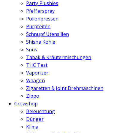
Party Plushies
Pfefferspray
Pollenpressen
Purpfeifen
Schnupf Utensilien
Shisha Kohle
Snus
Tabak & Kräutermischungen
THC Test
Vaporizer
Waagen
Zigaretten & Joint Drehmaschinen
Zippo
Growshop
Beleuchtung
Dünger
Klima