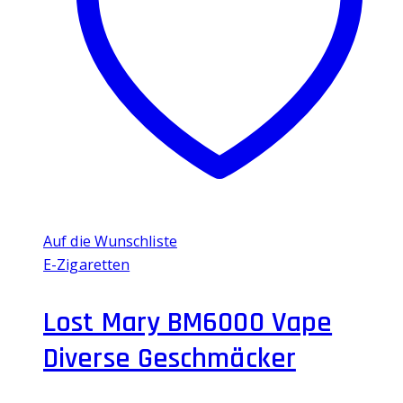
Die
Optionen
können
auf
der
Produktseite
gewählt
werden
Auf die Wunschliste
E-Zigaretten
Lost Mary BM6000 Vape
Diverse Geschmäcker