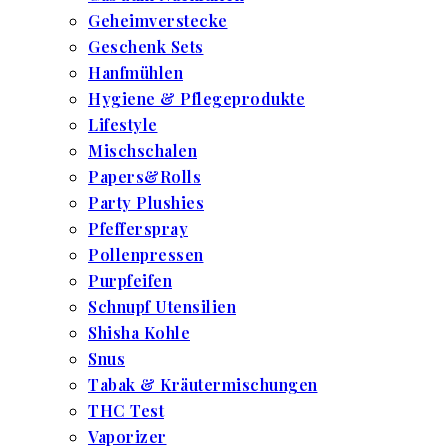
Geheimverstecke
Geschenk Sets
Hanfmühlen
Hygiene & Pflegeprodukte
Lifestyle
Mischschalen
Papers&Rolls
Party Plushies
Pfefferspray
Pollenpressen
Purpfeifen
Schnupf Utensilien
Shisha Kohle
Snus
Tabak & Kräutermischungen
THC Test
Vaporizer