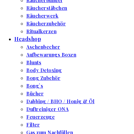
Räucherbündel
Räucherstäbchen
Räucherwerk
Räucherzubehör
Ritualkerzen
Headshop
Aschenbecher
Aufbewarungs Boxen
Blunts
Body Detoxing
Bong Zubehör
Bong`s
Bücher
Dabbing / BHO / Honig & Öl
Duftreiniger ONA
Feuerzeuge
Filter
Gas zum Nachfüllen