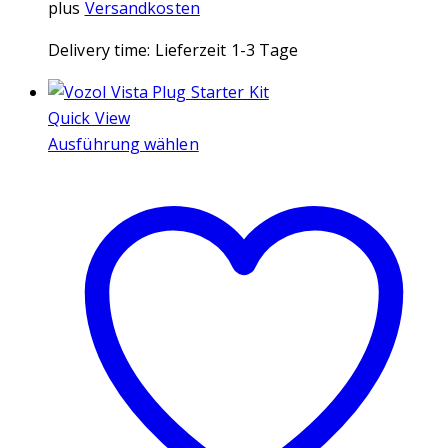
plus
Versandkosten
Delivery time:
Lieferzeit 1-3 Tage
Quick View
Ausführung wählen
Dieses
Produkt
weist
mehrere
Varianten
auf.
Die
Optionen
können
auf
der