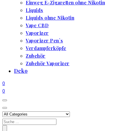
Einweg E-Zigaretten ohne Nikotin
Liquids
Liquids ohne Nikotin
Vape CBD
Vaporizer
Vaporizer Pen`s
Verdampferköpfe
Zubehör
Zubehör Vaporizer
Deko
0
0
Search
for: