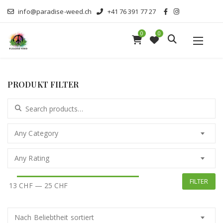
info@paradise-weed.ch
+41 76 391 77 27
0
0
PRODUKT FILTER
Search for:
Any Category
Any Rating
FILTER
13 CHF
—
25 CHF
Nach Beliebtheit sortiert