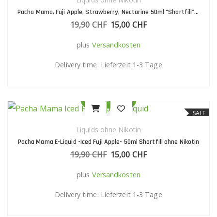
Pacha Mama, Fuji Apple, Strawberry, Nectarine 50ml “Shortfill” E-Liquid
19,90
CHF
Ursprünglicher Preis war: 19,90 C
15,00
CHF
Aktueller Preis ist: 15
plus
Versandkosten
Delivery time:
Lieferzeit 1-3 Tage
Quick View
SALE
Liquids ohne Nikotin
Pacha Mama E-Liquid -Iced Fuji Apple- 50ml Shortfill ohne Nikotin
19,90
CHF
Ursprünglicher Preis war: 19,90 C
15,00
CHF
Aktueller Preis ist: 15
plus
Versandkosten
Delivery time:
Lieferzeit 1-3 Tage