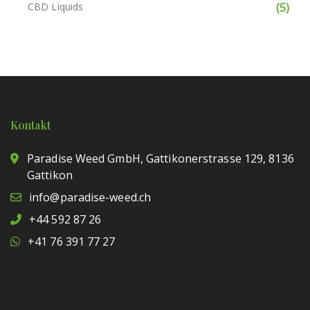
CBD Liquids
(5)
CBD Öle
(2)
CBD Trim Tabakersatz
(4)
CBD Wachs
(8)
Hanfkosmetik
(29)
Kontakt
Augentropfen
(1)
Paradise Weed GmbH, Gattikonerstrasse 129, 8136
Badesalz
(1)
Gattikon
info@paradise-weed.ch
Balsam
(6)
+44 592 87 26
Gesichtscreme
(3)
+41 76 391 77 27
Gesichtsfluyd
(1)
Gesichtsmilch
(1)