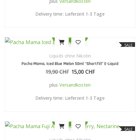
plus
Versandkosten
Delivery time:
Lieferzeit 1-3 Tage
Quick View
SALE
Liquids ohne Nikotin
Pacha Mama, Iced Blue Melon 50ml “Shortfill” E-Liquid
19,90
CHF
Ursprünglicher Preis war: 19,90 C
15,00
CHF
Aktueller Preis ist: 15
plus
Versandkosten
Delivery time:
Lieferzeit 1-3 Tage
Quick View
SALE
Liquids ohne Nikotin