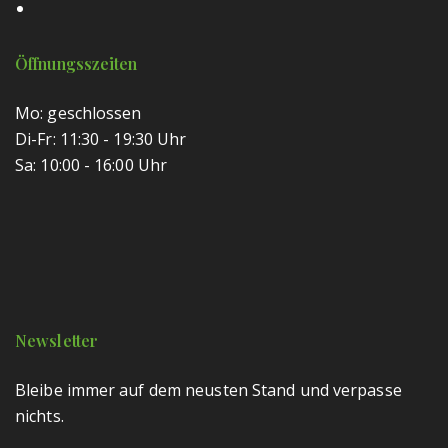
Hände Desinfektion
(1)
Intim Gel
(1)
Öffnungsszeiten
Körper Hautpflege
(5)
Mo: geschlossen
Körper&Badeöl
(2)
Di-Fr: 11:30 - 19:30 Uhr
Körper&Gesichtsbalsam
(3)
Sa: 10:00 - 16:00 Uhr
Körper&Gesichtscreme
(2)
Körpercreme
(4)
Massageöl
(1)
Peelingseife
(1)
Newsletter
Seife
(1)
Bleibe immer auf dem neusten Stand und verpasse
Wund Salben
(2)
nichts.
Nahrungsmittel Aus Hanf
(18)