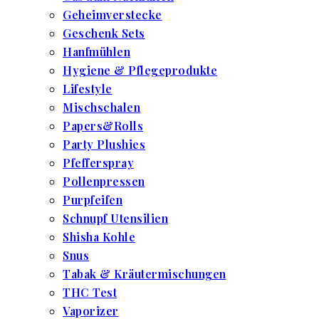
Geheimverstecke
Geschenk Sets
Hanfmühlen
Hygiene & Pflegeprodukte
Lifestyle
Mischschalen
Papers&Rolls
Party Plushies
Pfefferspray
Pollenpressen
Purpfeifen
Schnupf Utensilien
Shisha Kohle
Snus
Tabak & Kräutermischungen
THC Test
Vaporizer