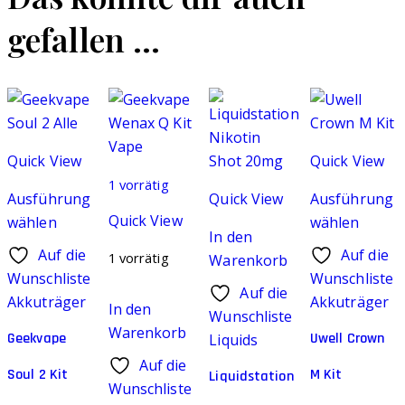
gefallen …
Quick View
Quick View
1 vorrätig
Ausführung
Quick View
Ausführung
Quick View
wählen
wählen
In den
Dieses
Dieses
Auf die
Auf die
1 vorrätig
Warenkorb
Produkt
Produkt
Wunschliste
Wunschliste
weist
weist
Auf die
Akkuträger
Akkuträger
In den
mehrere
mehrere
Wunschliste
Warenkorb
Varianten
Geekvape
Varianten
Uwell Crown
Liquids
auf.
auf.
Auf die
Soul 2 Kit
M Kit
Liquidstation
Die
Die
Wunschliste