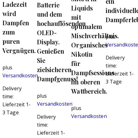
ein
Ladezeit
Batterie
Liquids
individuell
wird
und dem
mit
Dampferleb
Dampfen
hochauflösenden
optimalem
zum
OLED-
Mischverhältnis.
plus
puren
Display.
Organisches
Versandkost
Vergnügen.
Genießen
Nikotin
Delivery
Sie
für
time:
plus
zielsicheren
Dampfsessions
Lieferzeit 1-
Versandkosten
Dampfgenuss!
im oberen
3 Tage
Delivery
Wattbereich.
plus
time:
Versandkosten
Lieferzeit 1-
plus
3 Tage
Versandkosten
Delivery
time:
Lieferzeit 1-