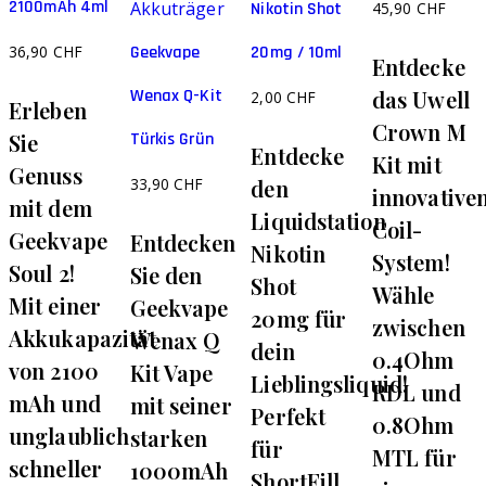
Optionen
Optionen
2100mAh 4ml
Akkuträger
Nikotin Shot
45,90
CHF
können
können
36,90
CHF
20mg / 10ml
Geekvape
auf
auf
Entdecke
der
der
Wenax Q-Kit
das Uwell
2,00
CHF
Erleben
Produktseite
Produktseite
Crown M
Türkis Grün
Sie
gewählt
gewählt
Entdecke
Kit mit
Genuss
werden
werden
33,90
CHF
den
innovative
mit dem
Liquidstation
Coil-
Geekvape
Entdecken
Nikotin
System!
Soul 2!
Sie den
Shot
Wähle
Mit einer
Geekvape
20mg für
zwischen
Akkukapazität
Wenax Q
dein
0.4Ohm
von 2100
Kit Vape
Lieblingsliquid!
RDL und
mAh und
mit seiner
Perfekt
0.8Ohm
unglaublich
starken
für
MTL für
schneller
1000mAh
ShortFill