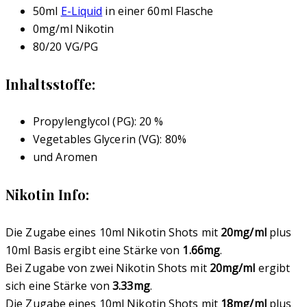
50ml
E-Liquid
in einer 60ml Flasche
0mg/ml Nikotin
80/20 VG/PG
Inhaltsstoffe:
Propylenglycol (PG): 20 %
Vegetables Glycerin (VG): 80%
und Aromen
Nikotin Info:
Die Zugabe eines 10ml Nikotin Shots mit
20mg/ml
plus
10ml Basis ergibt eine Stärke von
1.66mg
.
Bei Zugabe von zwei Nikotin Shots mit
20mg/ml
ergibt
sich eine Stärke von
3.33mg
.
Die Zugabe eines 10ml Nikotin Shots mit
18mg/ml
plus