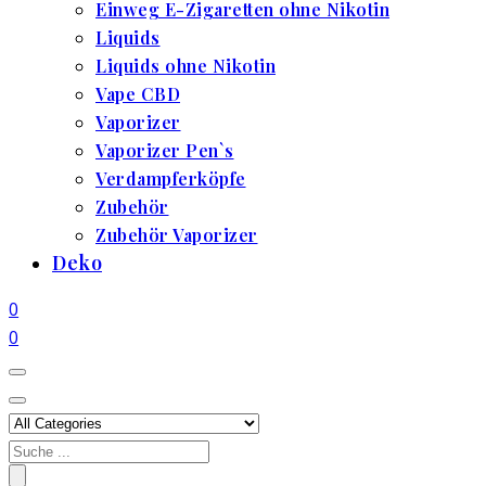
Einweg E-Zigaretten ohne Nikotin
Liquids
Liquids ohne Nikotin
Vape CBD
Vaporizer
Vaporizer Pen`s
Verdampferköpfe
Zubehör
Zubehör Vaporizer
Deko
0
0
Search
for: