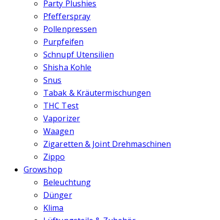
Party Plushies
Pfefferspray
Pollenpressen
Purpfeifen
Schnupf Utensilien
Shisha Kohle
Snus
Tabak & Kräutermischungen
THC Test
Vaporizer
Waagen
Zigaretten & Joint Drehmaschinen
Zippo
Growshop
Beleuchtung
Dünger
Klima