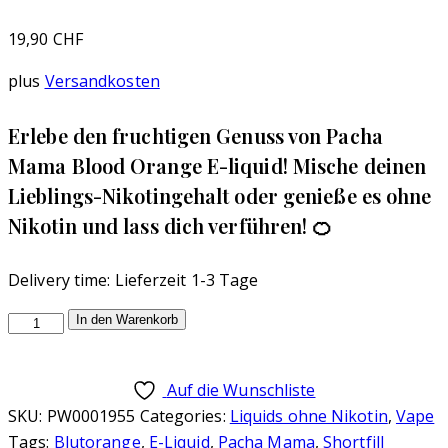
19,90
CHF
plus
Versandkosten
Erlebe den fruchtigen Genuss von Pacha
Mama Blood Orange E-liquid! Mische deinen
Lieblings-Nikotingehalt oder genieße es ohne
Nikotin und lass dich verführen! 🍊
Delivery time:
Lieferzeit 1-3 Tage
Pacha
In den Warenkorb
Mama,
Blood
Auf die Wunschliste
Orange
SKU:
PW0001955
Categories:
Liquids ohne Nikotin
,
Vape
50ml
Tags:
Blutorange
,
E-Liquid
,
Pacha Mama
,
Shortfill