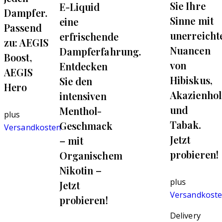
Sie Ihre
E-Liquid
Dampfer.
Sinne mit
eine
Passend
unerreicht
erfrischende
zu: AEGIS
Nuancen
Dampferfahrung.
Boost,
von
Entdecken
AEGIS
Hibiskus,
Sie den
Hero
Akazienhol
intensiven
und
Menthol-
plus
Tabak.
Geschmack
Versandkosten
Jetzt
– mit
probieren!
Organischem
Nikotin –
plus
Jetzt
Versandkost
probieren!
Delivery