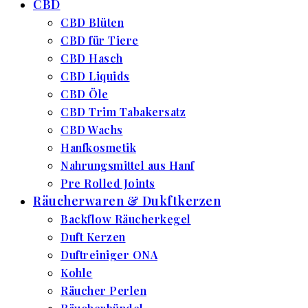
CBD
CBD Blüten
CBD für Tiere
CBD Hasch
CBD Liquids
CBD Öle
CBD Trim Tabakersatz
CBD Wachs
Hanfkosmetik
Nahrungsmittel aus Hanf
Pre Rolled Joints
Räucherwaren & Dukftkerzen
Backflow Räucherkegel
Duft Kerzen
Duftreiniger ONA
Kohle
Räucher Perlen