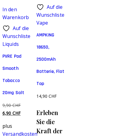
Auf die
In den
Wunschliste
Warenkorb
Vape
Auf die
AMPKING
Wunschliste
Liquids
18650,
PVRE Pod
2500mAh
Smooth
Batterie, Flat
Tobacco
Top
20mg Salt
14,90
CHF
Ursprünglicher
9,90
CHF
Erleben
Preis
Aktueller
6,90
CHF
Sie die
war:
Preis
plus
9,90 CHF
ist:
Kraft der
Versandkosten