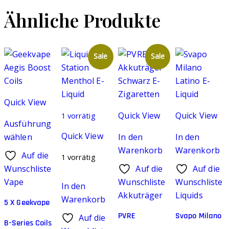
Ähnliche Produkte
Sale
Sale
Quick View
Quick View
Quick View
1 vorrätig
Ausführung
Quick View
wählen
In den
In den
Dieses
Warenkorb
Warenkorb
Auf die
1 vorrätig
Produkt
Wunschliste
Auf die
Auf die
weist
Vape
Wunschliste
Wunschliste
In den
mehrere
Akkuträger
Liquids
Warenkorb
Varianten
5 X Geekvape
auf.
PVRE
Svapo Milano
Auf die
B-Series Coils