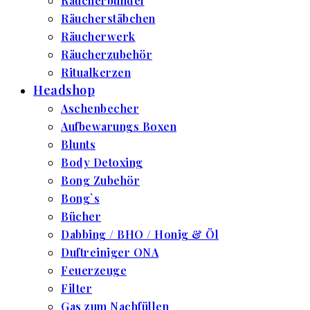
Räucherbündel
Räucherstäbchen
Räucherwerk
Räucherzubehör
Ritualkerzen
Headshop
Aschenbecher
Aufbewarungs Boxen
Blunts
Body Detoxing
Bong Zubehör
Bong`s
Bücher
Dabbing / BHO / Honig & Öl
Duftreiniger ONA
Feuerzeuge
Filter
Gas zum Nachfüllen