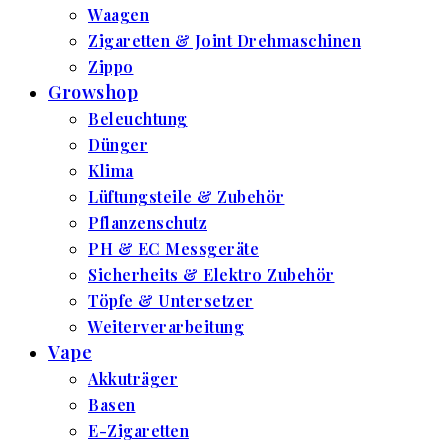
Waagen
Zigaretten & Joint Drehmaschinen
Zippo
Growshop
Beleuchtung
Dünger
Klima
Lüftungsteile & Zubehör
Pflanzenschutz
PH & EC Messgeräte
Sicherheits & Elektro Zubehör
Töpfe & Untersetzer
Weiterverarbeitung
Vape
Akkuträger
Basen
E-Zigaretten