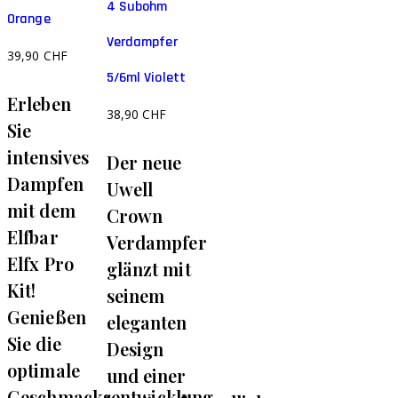
4 Subohm
Orange
Verdampfer
39,90
CHF
5/6ml Violett
Erleben
38,90
CHF
Sie
intensives
Der neue
Dampfen
Uwell
mit dem
Crown
Elfbar
Verdampfer
Elfx Pro
glänzt mit
Kit!
seinem
Genießen
eleganten
Sie die
Design
optimale
und einer
Geschmacksentwicklung