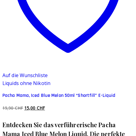
Auf die Wunschliste
Liquids ohne Nikotin
Pacha Mama, Iced Blue Melon 50ml “Shortfill” E-Liquid
Ursprünglicher
Aktueller
19,90
CHF
15,00
CHF
Preis
Preis
Entdecken Sie das verführerische Pacha
war:
ist:
19,90 CHF
15,00 CHF.
Mama Iced Blue Melon Liquid. Die perfekte