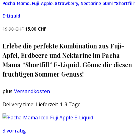
Pacha Mama, Fuji Apple, Strawberry, Nectarine 50ml “Shortfill”
E-Liquid
Ursprünglicher
Aktueller
19,90
CHF
15,00
CHF
Preis
Preis
Erlebe die perfekte Kombination aus Fuji-
war:
ist:
19,90 CHF
15,00 CHF.
Apfel, Erdbeere und Nektarine im Pacha
Mama “Shortfill” E-Liquid. Gönne dir diesen
fruchtigen Sommer Genuss!
plus
Versandkosten
Delivery time:
Lieferzeit 1-3 Tage
3 vorrätig