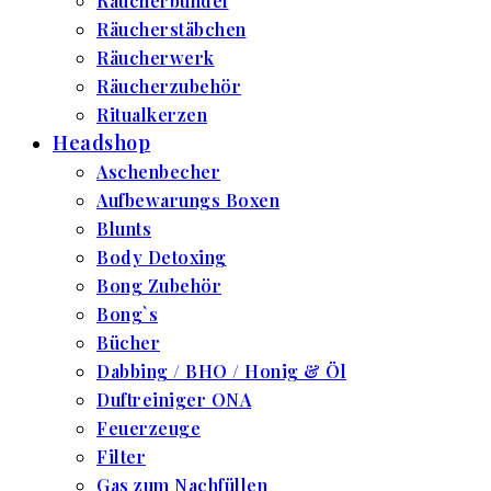
Räucherbündel
Räucherstäbchen
Räucherwerk
Räucherzubehör
Ritualkerzen
Headshop
Aschenbecher
Aufbewarungs Boxen
Blunts
Body Detoxing
Bong Zubehör
Bong`s
Bücher
Dabbing / BHO / Honig & Öl
Duftreiniger ONA
Feuerzeuge
Filter
Gas zum Nachfüllen