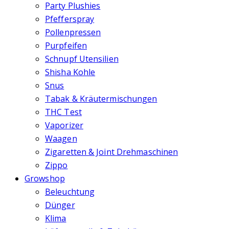
Party Plushies
Pfefferspray
Pollenpressen
Purpfeifen
Schnupf Utensilien
Shisha Kohle
Snus
Tabak & Kräutermischungen
THC Test
Vaporizer
Waagen
Zigaretten & Joint Drehmaschinen
Zippo
Growshop
Beleuchtung
Dünger
Klima