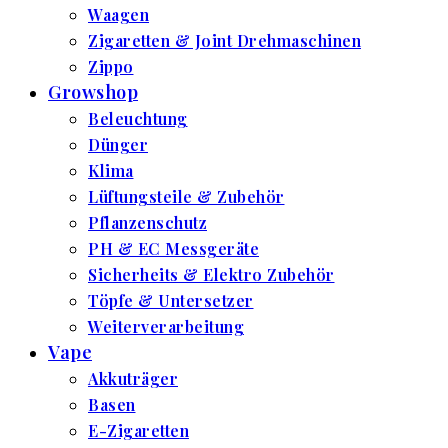
Waagen
Zigaretten & Joint Drehmaschinen
Zippo
Growshop
Beleuchtung
Dünger
Klima
Lüftungsteile & Zubehör
Pflanzenschutz
PH & EC Messgeräte
Sicherheits & Elektro Zubehör
Töpfe & Untersetzer
Weiterverarbeitung
Vape
Akkuträger
Basen
E-Zigaretten