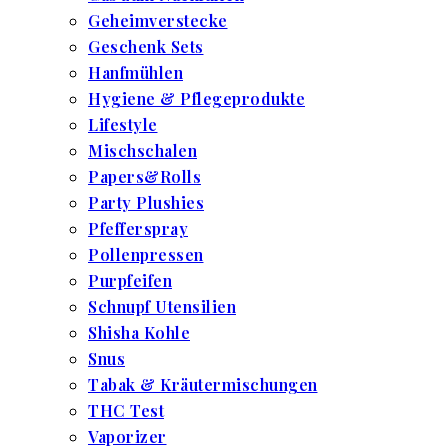
Geheimverstecke
Geschenk Sets
Hanfmühlen
Hygiene & Pflegeprodukte
Lifestyle
Mischschalen
Papers&Rolls
Party Plushies
Pfefferspray
Pollenpressen
Purpfeifen
Schnupf Utensilien
Shisha Kohle
Snus
Tabak & Kräutermischungen
THC Test
Vaporizer