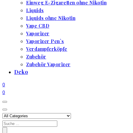
Einweg E-Zigaretten ohne Nikotin
Liquids
Liquids ohne Nikotin
Vape CBD
Vaporizer
Vaporizer Pen`s
Verdampferköpfe
Zubehör
Zubehör Vaporizer
Deko
0
0
Search
for: