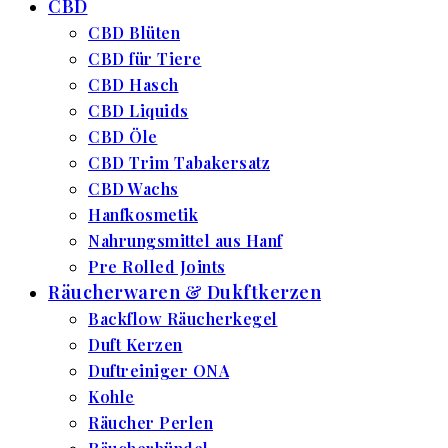
CBD
CBD Blüten
CBD für Tiere
CBD Hasch
CBD Liquids
CBD Öle
CBD Trim Tabakersatz
CBD Wachs
Hanfkosmetik
Nahrungsmittel aus Hanf
Pre Rolled Joints
Räucherwaren & Dukftkerzen
Backflow Räucherkegel
Duft Kerzen
Duftreiniger ONA
Kohle
Räucher Perlen