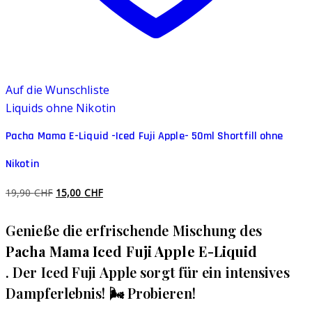
Auf die Wunschliste
Liquids ohne Nikotin
Pacha Mama E-Liquid -Iced Fuji Apple- 50ml Shortfill ohne
Nikotin
Ursprünglicher
Aktueller
19,90
CHF
15,00
CHF
Preis
Preis
Genieße die erfrischende Mischung des
war:
ist:
19,90 CHF
15,00 CHF.
Pacha Mama Iced Fuji Apple E-Liquid
. Der Iced Fuji Apple sorgt für ein intensives
Dampferlebnis! 🌬️ Probieren!